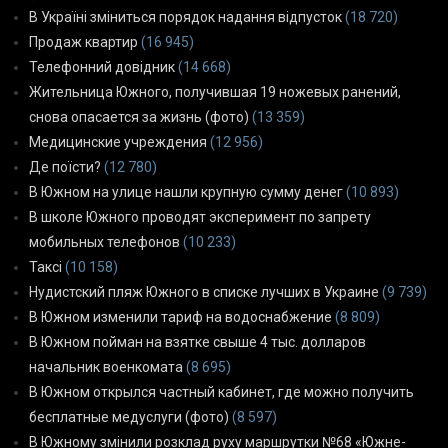
В Україні зміниться порядок надання відпусток
(18 720)
Продаж квартир
(16 945)
Телефонний довідник
(14 668)
Жительница Южного, получившая 19 ножевых ранений,
снова опасается за жизнь (фото)
(13 359)
Медицинские учреждения
(12 956)
Де поїсти?
(12 780)
В Южном на улице нашли крупную сумму денег
(10 893)
В школе Южного проводят эксперимент по запрету
мобильных телефонов
(10 233)
Таксі
(10 158)
Нудистский пляж Южного в списке лучших в Украине
(9 739)
В Южном изменили тариф на водоснабжение
(8 809)
В Южном пойман на взятке свыше 4 тыс. долларов
начальник военкомата
(8 695)
В Южном открылся частный кабинет, где можно получить
бесплатные медуслуги (фото)
(8 597)
В Южному змінили розклад руху маршрутки №68 «Южне-