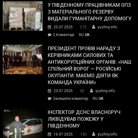
завойовує
У ПІВДЕННОМУ ПРАЦІВНИКАМ ОПЗ
симпатії
З МАТЕРІАЛЬНОГО РЕЗЕРВУ
виборців
ВИДАЛИ ГУМАНІТАРНУ ДОПОМОГУ
Трампа
272
25.07.2025
yuzhny.info
–
до
2 Коментарі
RU
UK
The
У
Wall
Південному
ПРЕЗИДЕНТ ПРОВІВ НАРАДУ З
Street
працівникам
КЕРІВНИКАМИ СИЛОВИХ ТА
Journal.
ОПЗ
АНТИКОРУПЦІЙНИХ ОРГАНІВ: «НАШ
з
СПІЛЬНИЙ ВОРОГ — РОСІЙСЬКІ
матеріального
ОКУПАНТИ. МАЄМО ДІЯТИ ЯК
резерву
КОМАНДА УКРАЇНИ»
видали
62
23.07.2025
yuzhny.info
гуманітарну
on
Залишити коментар
RU
UK
допомогу
Президент
провів
ІНСПЕКТОР ДСНС ВЛАСНОРУЧ
нараду
ЛІКВІДУВАВ ПОЖЕЖУ У
з
ПІВДЕННОМУ
керівниками
150
16.07.2025
yuzhny.info
силових