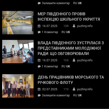
on
Залишити коментар
RU
UK
та
Інспектор
антикорупційних
ДСНС
МЕР ПІВДЕННОГО ПРОВІВ
органів:
власноруч
ІНСПЕКЦІЮ ШКІЛЬНОГО УКРИТТЯ
«Наш
ліквідував
спільний
138
16.07.2025
yuzhny.info
пожежу
ворог
до
1 Коментар
RU
UK
у
—
Мер
Південному
російські
Південного
ВЛАДА ПІВДЕННОГО ЗУСТРІЛАСЯ З
окупанти.
провів
ПРЕДСТАВНИКАМИ МОЛОДІЖНОЇ
Маємо
інспекцію
РАДИ: ЩО ОБГОВОРЮВАЛИ
діяти
шкільного
134
16.07.2025
yuzhny.info
як
укриття
команда
до
1 Коментар
RU
UK
України»
Влада
Південного
ДЕНЬ ПРАЦІВНИКІВ МОРСЬКОГО ТА
зустрілася
РІЧКОВОГО ФЛОТУ
з
119
02.07.2025
yuzhny.info
представниками
on
Залишити коментар
RU
UK
молодіжної
День
ради:
працівників
що