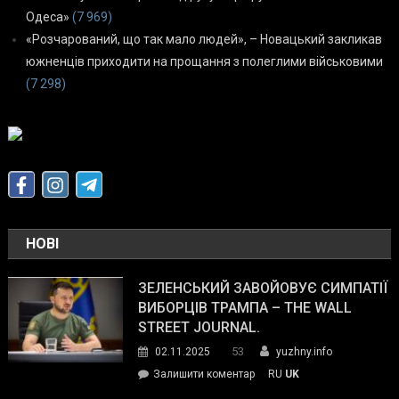
Одеса»
(7 969)
«Розчарований, що так мало людей», – Новацький закликав
южненців приходити на прощання з полеглими військовими
(7 298)
НОВІ
ЗЕЛЕНСЬКИЙ ЗАВОЙОВУЄ СИМПАТІЇ
ВИБОРЦІВ ТРАМПА – THE WALL
STREET JOURNAL.
53
02.11.2025
yuzhny.info
on
Залишити коментар
RU
UK
Зеленський