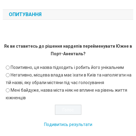
ОПИТУВАННЯ
Як ви ставитесь до рішення нардепів перейменувати Южне в
Порт-Аненталь?
Позитивно, ця назва підходить і робить його унікальним
Негативно, місцева влада має їхати в Київ та наполягати на
тій назві, яку обрали містяни під час голосування
Мені байдуже, назва міста ніяк не вплине на рівень життя
южненців
Подивитись результати