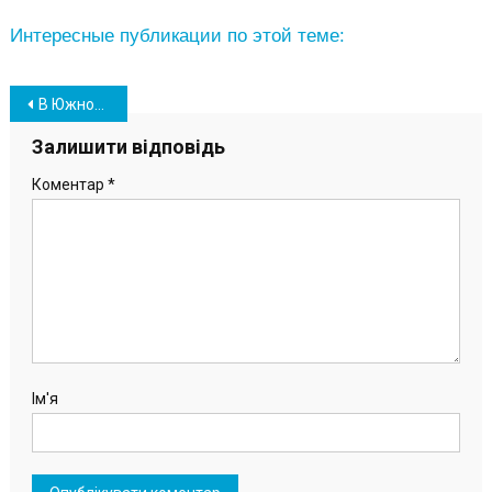
Интересные публикации по этой теме:
Навігація
В Южном возьмутся за реставрацию объектов культурного наследия ОТГ
записів
Залишити відповідь
Коментар
*
Ім'я