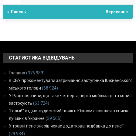
« Липень
Вересень »
СТАТИСТИКА ВІДВІДУВАНЬ
Головна
(376 989)
В СБУ прокоментували затримання заступника Южненського
міського голови
(68 924)
У Раді пояснили, що таке четверта черга мобілізації та коли її
застосують
(63 724)
“Голый” отдых: нудистский пляж в Южном оказался в списке
лучших в Украине
(39 505)
У травні пенсіонерів чекає додаткова надбавка до пенсії
(29 934)