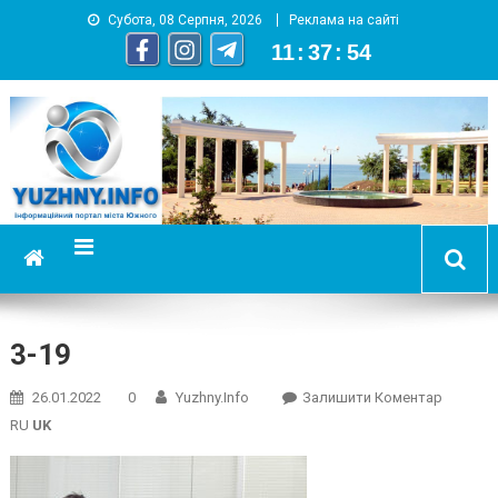
Субота, 08 Серпня, 2026
Реклама на сайті
11
:
37
:
54
YUZHNY.INFO
информационный портал города Южный
3-19
On
26.01.2022
0
Yuzhny.info
Залишити Коментар
3-
RU
UK
19