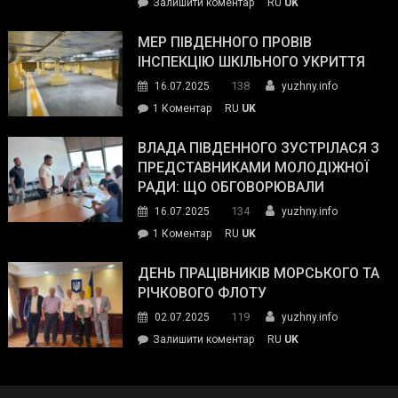
on
Залишити коментар
RU
UK
та
Інспектор
антикорупційних
ДСНС
МЕР ПІВДЕННОГО ПРОВІВ
органів:
власноруч
ІНСПЕКЦІЮ ШКІЛЬНОГО УКРИТТЯ
«Наш
ліквідував
спільний
138
16.07.2025
yuzhny.info
пожежу
ворог
до
1 Коментар
RU
UK
у
—
Мер
Південному
російські
Південного
ВЛАДА ПІВДЕННОГО ЗУСТРІЛАСЯ З
окупанти.
провів
ПРЕДСТАВНИКАМИ МОЛОДІЖНОЇ
Маємо
інспекцію
РАДИ: ЩО ОБГОВОРЮВАЛИ
діяти
шкільного
134
16.07.2025
yuzhny.info
як
укриття
команда
до
1 Коментар
RU
UK
України»
Влада
Південного
ДЕНЬ ПРАЦІВНИКІВ МОРСЬКОГО ТА
зустрілася
РІЧКОВОГО ФЛОТУ
з
119
02.07.2025
yuzhny.info
представниками
on
Залишити коментар
RU
UK
молодіжної
День
ради:
працівників
що
морського