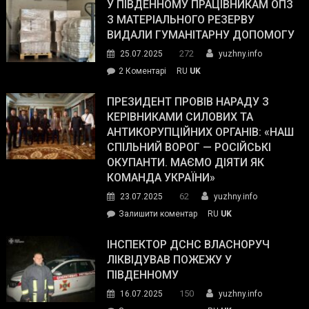
завойовує
У ПІВДЕННОМУ ПРАЦІВНИКАМ ОПЗ
симпатії
З МАТЕРІАЛЬНОГО РЕЗЕРВУ
виборців
ВИДАЛИ ГУМАНІТАРНУ ДОПОМОГУ
Трампа
272
25.07.2025
yuzhny.info
–
до
2 Коментарі
RU
UK
The
У
Wall
Південному
ПРЕЗИДЕНТ ПРОВІВ НАРАДУ З
Street
працівникам
КЕРІВНИКАМИ СИЛОВИХ ТА
Journal.
ОПЗ
АНТИКОРУПЦІЙНИХ ОРГАНІВ: «НАШ
з
СПІЛЬНИЙ ВОРОГ — РОСІЙСЬКІ
матеріального
ОКУПАНТИ. МАЄМО ДІЯТИ ЯК
резерву
КОМАНДА УКРАЇНИ»
видали
62
23.07.2025
yuzhny.info
гуманітарну
on
Залишити коментар
RU
UK
допомогу
Президент
провів
ІНСПЕКТОР ДСНС ВЛАСНОРУЧ
нараду
ЛІКВІДУВАВ ПОЖЕЖУ У
з
ПІВДЕННОМУ
керівниками
150
16.07.2025
yuzhny.info
силових