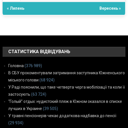
« Липень
Вересень »
СТАТИСТИКА ВІДВІДУВАНЬ
Головна
(376 989)
В СБУ прокоментували затримання заступника Южненського
міського голови
(68 924)
У Раді пояснили, що таке четверта черга мобілізації та коли її
застосують
(63 724)
“Голый” отдых: нудистский пляж в Южном оказался в списке
лучших в Украине
(39 505)
У травні пенсіонерів чекає додаткова надбавка до пенсії
(29 934)