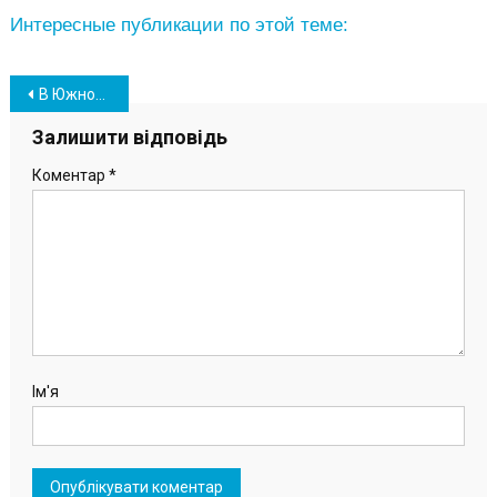
Интересные публикации по этой теме:
Навігація
В Южном возьмутся за реставрацию объектов культурного наследия ОТГ
записів
Залишити відповідь
Коментар
*
Ім'я