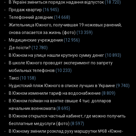
В Україні зміниться порядок надання відпусток
(18 720)
Продаж квартир
(16 945)
Телефонний довідник
(14 668)
Жительница Южного, получившая 19 ножевых ранений,
снова опасается за жизнь (фото)
(13 359)
Медицинские учреждения
(12 956)
Де поїсти?
(12 780)
В Южном на улице нашли крупную сумму денег
(10 893)
В школе Южного проводят эксперимент по запрету
мобильных телефонов
(10 233)
Таксі
(10 158)
Нудистский пляж Южного в списке лучших в Украине
(9 740)
В Южном изменили тариф на водоснабжение
(8 809)
В Южном пойман на взятке свыше 4 тыс. долларов
начальник военкомата
(8 695)
В Южном открылся частный кабинет, где можно получить
бесплатные медуслуги (фото)
(8 597)
В Южному змінили розклад руху маршрутки №68 «Южне-