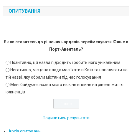
ОПИТУВАННЯ
Як ви ставитесь до рішення нардепів перейменувати Южне в
Порт-Аненталь?
Позитивно, ця назва підходить і робить його унікальним
Негативно, місцева влада має їхати в Київ та наполягати на
тій назві, яку обрали містяни під час голосування
Мені байдуже, назва міста ніяк не вплине на рівень життя
южненців
Подивитись результати
Архів опитувань