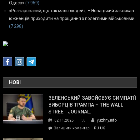
Одеса»
(7 969)
«Розчарований, що так мало людей», – Новацький закликав
южненців приходити на прощання з полеглими військовими
(7 298)
НОВІ
ЗЕЛЕНСЬКИЙ ЗАВОЙОВУЄ СИМПАТІЇ
ВИБОРЦІВ ТРАМПА – THE WALL
STREET JOURNAL.
53
02.11.2025
yuzhny.info
on
Залишити коментар
RU
UK
Зеленський