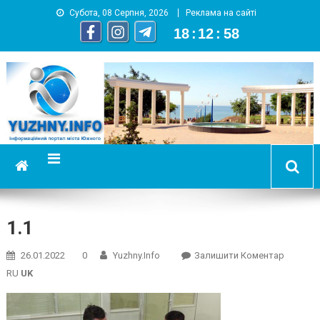
Субота, 08 Серпня, 2026
Реклама на сайті
18
:
12
:
58
YUZHNY.INFO
информационный портал города Южный
1.1
On
26.01.2022
0
Yuzhny.info
Залишити Коментар
1.1
RU
UK