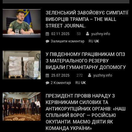
ЗЕЛЕНСЬКИЙ ЗАВОЙОВУЄ СИМПАТІЇ
ВИБОРЦІВ ТРАМПА – THE WALL
STREET JOURNAL.
53
02.11.2025
yuzhny.info
on
Залишити коментар
RU
UK
Зеленський
завойовує
У ПІВДЕННОМУ ПРАЦІВНИКАМ ОПЗ
симпатії
З МАТЕРІАЛЬНОГО РЕЗЕРВУ
виборців
ВИДАЛИ ГУМАНІТАРНУ ДОПОМОГУ
Трампа
272
25.07.2025
yuzhny.info
–
до
2 Коментарі
RU
UK
The
У
Wall
Південному
ПРЕЗИДЕНТ ПРОВІВ НАРАДУ З
Street
працівникам
КЕРІВНИКАМИ СИЛОВИХ ТА
Journal.
ОПЗ
АНТИКОРУПЦІЙНИХ ОРГАНІВ: «НАШ
з
СПІЛЬНИЙ ВОРОГ — РОСІЙСЬКІ
матеріального
ОКУПАНТИ. МАЄМО ДІЯТИ ЯК
резерву
КОМАНДА УКРАЇНИ»