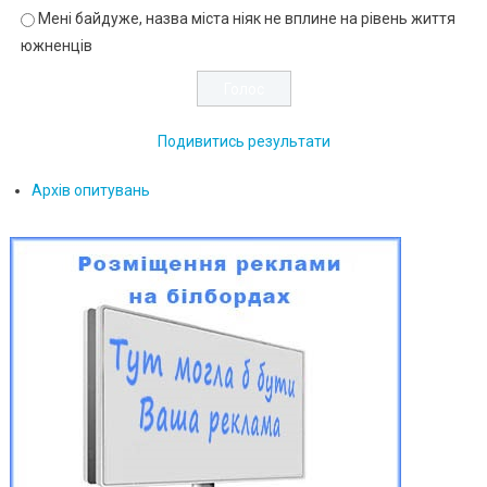
Мені байдуже, назва міста ніяк не вплине на рівень життя
южненців
Подивитись результати
Архів опитувань