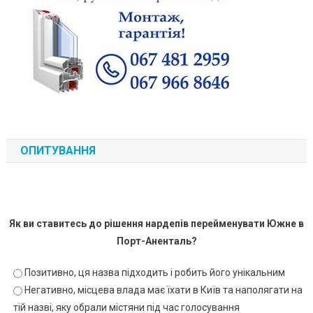
ОПИТУВАННЯ
Як ви ставитесь до рішення нардепів перейменувати Южне в
Порт-Аненталь?
Позитивно, ця назва підходить і робить його унікальним
Негативно, місцева влада має їхати в Київ та наполягати на
тій назві, яку обрали містяни під час голосування