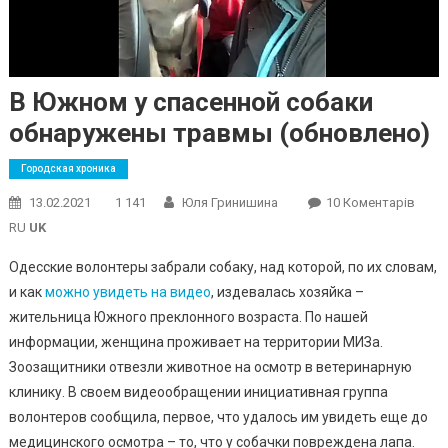
В Южном у спасенной собаки
обнаружены травмы (обновлено)
Городская хроника
До
13.02.2021
1 141
Юля Гринишина
10 Коментарів
В
RU
UK
Южн
Одесские волонтеры забрали собаку, над которой, по их словам,
У
и как
можно увидеть на видео
, издевалась хозяйка –
Спас
жительница Южного преклонного возраста. По нашей
Соба
Обна
информации, женщина проживает на территории МИЗа.
Трав
Зоозащитники отвезли животное на осмотр в ветеринарную
(обн
клинику. В своем видеообращении инициативная группа
волонтеров сообщила, первое, что удалось им увидеть еще до
медицинского осмотра – то, что у собачки повреждена лапа.