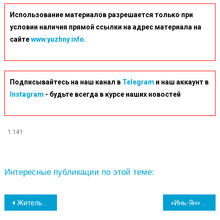
Использование материалов разрешается только при
условии наличия прямой ссылки на адрес материала на
сайте
www.yuzhny.info.
Подписывайтесь на наш канал в
Telegram
и наш аккаунт в
Instagram
- будьте всегда в курсе наших новостей
1 141
Интересные публикации по этой теме:
Навігація
Жительницу Южного подозревают в издевательстве над своей собакой
«Инь-Ян» по-южненски: влюбленная пара фотографов презентовала фотовыставку