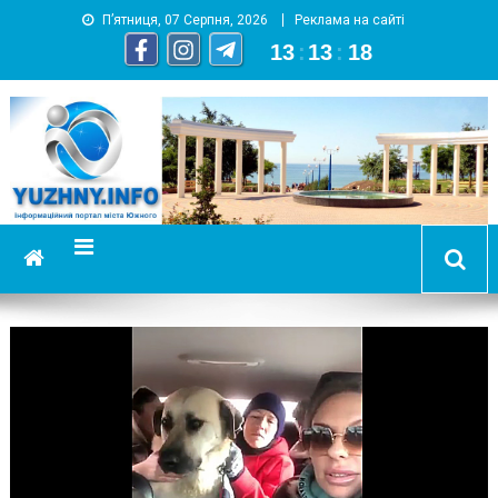
П’ятниця, 07 Серпня, 2026
Реклама на сайті
13
:
13
:
19
YUZHNY.INFO
информационный портал города Южный