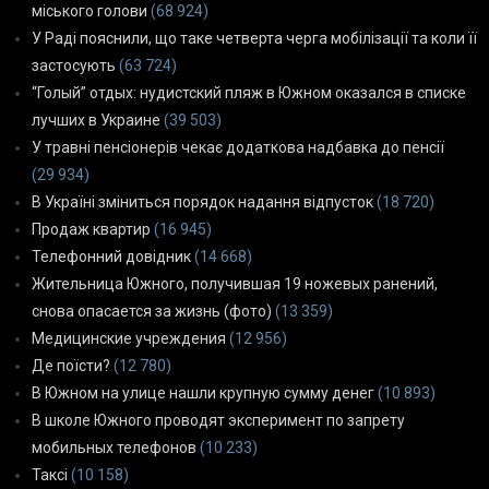
міського голови
(68 924)
У Раді пояснили, що таке четверта черга мобілізації та коли її
застосують
(63 724)
“Голый” отдых: нудистский пляж в Южном оказался в списке
лучших в Украине
(39 503)
У травні пенсіонерів чекає додаткова надбавка до пенсії
(29 934)
В Україні зміниться порядок надання відпусток
(18 720)
Продаж квартир
(16 945)
Телефонний довідник
(14 668)
Жительница Южного, получившая 19 ножевых ранений,
снова опасается за жизнь (фото)
(13 359)
Медицинские учреждения
(12 956)
Де поїсти?
(12 780)
В Южном на улице нашли крупную сумму денег
(10 893)
В школе Южного проводят эксперимент по запрету
мобильных телефонов
(10 233)
Таксі
(10 158)