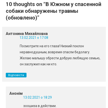
записів
10 thoughts on “
В Южном у спасенной
собаки обнаружены травмы
(обновлено)
”
Антонина Михайловна
13.02.2021 о 17:08
Посмотрите на его глаза! Низкий поклон
неравнодушным, вовремя спасли бедолагу.
Желаю малышу обрести добрую любящую семью,
он заслужил как ни кто.
Відповісти
Анонім
13.02.2021 о 18:29
зоошиза в действии.