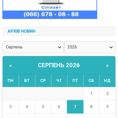
АРХІВ НОВИН
СЕРПЕНЬ 2026
«
»
ПН
ВТ
СР
ЧТ
ПТ
СБ
НД
1
2
7
3
4
5
6
8
9