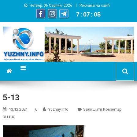
Четвер, 06 Серпня, 2026
Реклама на сайті
7
:
07
:
05
YUZHNY.INFO
информационный портал города Южный
5-13
On
13.12.2021
0
Yuzhny.info
Залишити Коментар
5-
RU
UK
13