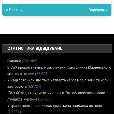
« Липень
Вересень »
СТАТИСТИКА ВІДВІДУВАНЬ
Головна
(376 989)
В СБУ прокоментували затримання заступника Южненського
міського голови
(68 924)
У Раді пояснили, що таке четверта черга мобілізації та коли її
застосують
(63 724)
“Голый” отдых: нудистский пляж в Южном оказался в списке
лучших в Украине
(39 500)
У травні пенсіонерів чекає додаткова надбавка до пенсії
(29 934)