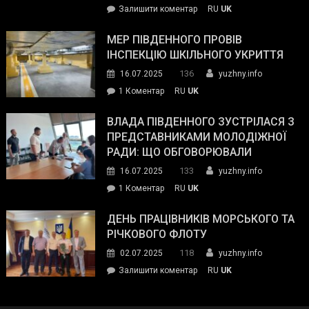
on
Залишити коментар
RU
UK
та
Інспектор
антикорупційних
ДСНС
МЕР ПІВДЕННОГО ПРОВІВ
органів:
власноруч
ІНСПЕКЦІЮ ШКІЛЬНОГО УКРИТТЯ
«Наш
ліквідував
спільний
136
16.07.2025
yuzhny.info
пожежу
ворог
до
1 Коментар
RU
UK
у
—
Мер
Південному
російські
Південного
ВЛАДА ПІВДЕННОГО ЗУСТРІЛАСЯ З
окупанти.
провів
ПРЕДСТАВНИКАМИ МОЛОДІЖНОЇ
Маємо
інспекцію
РАДИ: ЩО ОБГОВОРЮВАЛИ
діяти
шкільного
133
16.07.2025
yuzhny.info
як
укриття
команда
до
1 Коментар
RU
UK
України»
Влада
Південного
ДЕНЬ ПРАЦІВНИКІВ МОРСЬКОГО ТА
зустрілася
РІЧКОВОГО ФЛОТУ
з
118
02.07.2025
yuzhny.info
представниками
on
Залишити коментар
RU
UK
молодіжної
День
ради:
працівників
що