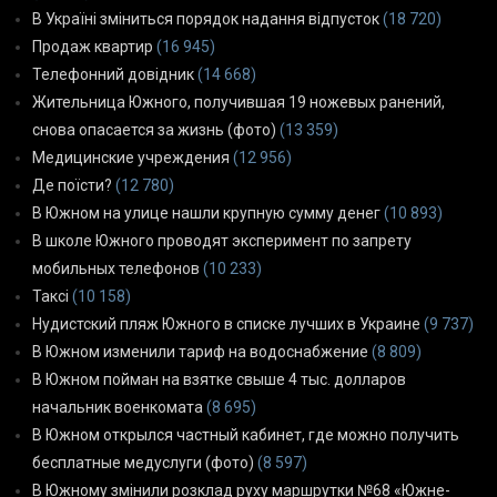
В Україні зміниться порядок надання відпусток
(18 720)
Продаж квартир
(16 945)
Телефонний довідник
(14 668)
Жительница Южного, получившая 19 ножевых ранений,
снова опасается за жизнь (фото)
(13 359)
Медицинские учреждения
(12 956)
Де поїсти?
(12 780)
В Южном на улице нашли крупную сумму денег
(10 893)
В школе Южного проводят эксперимент по запрету
мобильных телефонов
(10 233)
Таксі
(10 158)
Нудистский пляж Южного в списке лучших в Украине
(9 737)
В Южном изменили тариф на водоснабжение
(8 809)
В Южном пойман на взятке свыше 4 тыс. долларов
начальник военкомата
(8 695)
В Южном открылся частный кабинет, где можно получить
бесплатные медуслуги (фото)
(8 597)
В Южному змінили розклад руху маршрутки №68 «Южне-