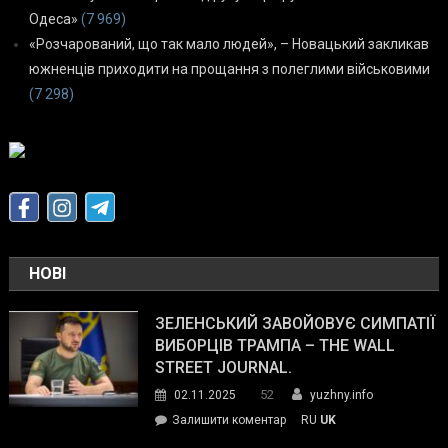
Одеса»
(7 969)
«Розчарований, що так мало людей», – Новацький закликав
южненців приходити на прощання з полеглими військовими
(7 298)
НОВІ
ЗЕЛЕНСЬКИЙ ЗАВОЙОВУЄ СИМПАТІЇ
ВИБОРЦІВ ТРАМПА – THE WALL
STREET JOURNAL.
52
02.11.2025
yuzhny.info
on
Залишити коментар
RU
UK
Зеленський