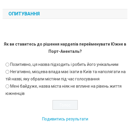
ОПИТУВАННЯ
Як ви ставитесь до рішення нардепів перейменувати Южне в
Порт-Аненталь?
Позитивно, ця назва підходить і робить його унікальним
Негативно, місцева влада має їхати в Київ та наполягати на
тій назві, яку обрали містяни під час голосування
Мені байдуже, назва міста ніяк не вплине на рівень життя
южненців
Подивитись результати