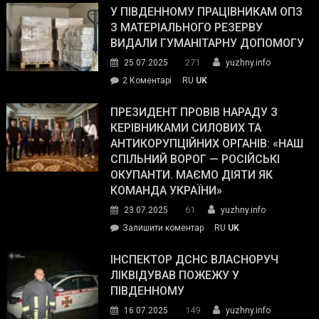
завойовує
У ПІВДЕННОМУ ПРАЦІВНИКАМ ОПЗ
симпатії
З МАТЕРІАЛЬНОГО РЕЗЕРВУ
виборців
ВИДАЛИ ГУМАНІТАРНУ ДОПОМОГУ
Трампа
271
25.07.2025
yuzhny.info
–
до
2 Коментарі
RU
UK
The
У
Wall
Південному
ПРЕЗИДЕНТ ПРОВІВ НАРАДУ З
Street
працівникам
КЕРІВНИКАМИ СИЛОВИХ ТА
Journal.
ОПЗ
АНТИКОРУПЦІЙНИХ ОРГАНІВ: «НАШ
з
СПІЛЬНИЙ ВОРОГ — РОСІЙСЬКІ
матеріального
ОКУПАНТИ. МАЄМО ДІЯТИ ЯК
резерву
КОМАНДА УКРАЇНИ»
видали
61
23.07.2025
yuzhny.info
гуманітарну
on
Залишити коментар
RU
UK
допомогу
Президент
провів
ІНСПЕКТОР ДСНС ВЛАСНОРУЧ
нараду
ЛІКВІДУВАВ ПОЖЕЖУ У
з
ПІВДЕННОМУ
керівниками
149
16.07.2025
yuzhny.info
силових