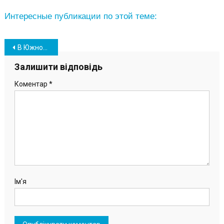
Интересные публикации по этой теме:
Навігація
В Южном во Дворце культуры открыли новогодние фотозоны (фото)
записів
Залишити відповідь
Коментар
*
Ім'я