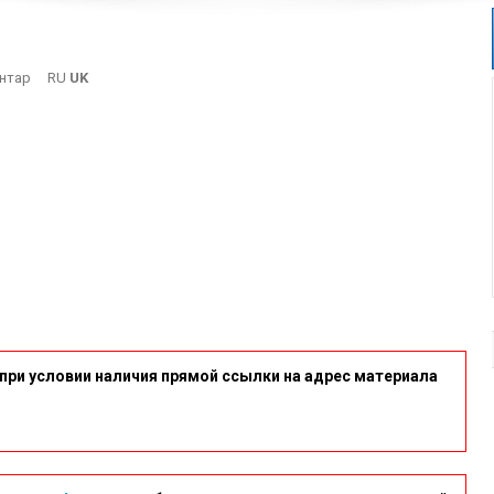
On
нтар
RU
UK
16-
7
при условии наличия прямой ссылки на адрес материала