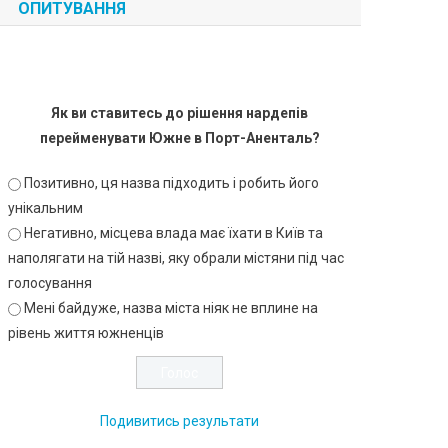
ОПИТУВАННЯ
Як ви ставитесь до рішення нардепів
перейменувати Южне в Порт-Аненталь?
Позитивно, ця назва підходить і робить його
унікальним
Негативно, місцева влада має їхати в Київ та
наполягати на тій назві, яку обрали містяни під час
голосування
Мені байдуже, назва міста ніяк не вплине на
рівень життя южненців
Подивитись результати