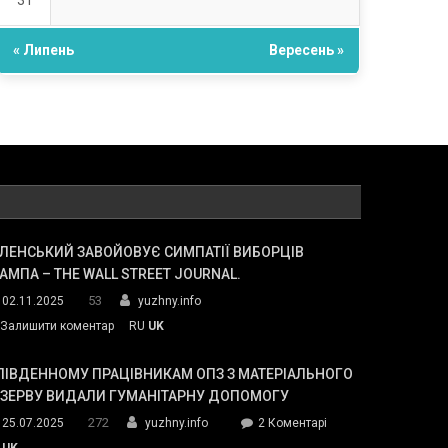
31
« Липень
Вересень »
ЛЕНСЬКИЙ ЗАВОЙОВУЄ СИМПАТІЇ ВИБОРЦІВ
АМПА – THE WALL STREET JOURNAL.
53
02.11.2025
yuzhny.info
on
Залишити коментар
RU
UK
Зеленський
завойовує
ПІВДЕННОМУ ПРАЦІВНИКАМ ОПЗ З МАТЕРІАЛЬНОГО
симпатії
ЕЗЕРВУ ВИДАЛИ ГУМАНІТАРНУ ДОПОМОГУ
виборців
272
до
25.07.2025
yuzhny.info
2 Коментарі
Трампа
У