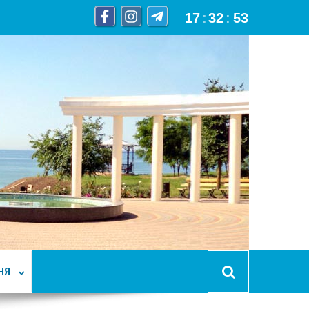
17
:
32
:
54
НЯ