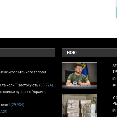
НОВІ
ЗЕ
ТР
енського міського голови
ї та коли її застосують
(63 724)
 в списке лучших в Украине
У 
Р
пенсії
(29 934)
 720)