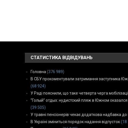
СТАТИСТИКА ВІДВІДУВАНЬ
Головна
(376 989)
В СБУ прокоментували затримання заступника Южн
(68 924)
У Раді пояснили, що таке четверта черга мобілізаці
“Голый” отдых: нудистский пляж в Южном оказался
(39 505)
У травні пенсіонерів чекає додаткова надбавка до 
В Україні зміниться порядок надання відпусток
(18