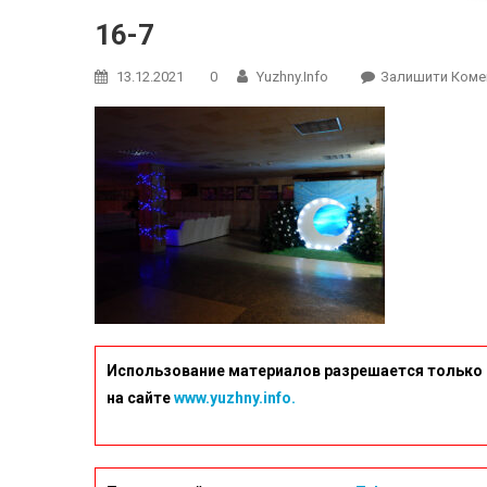
16-7
13.12.2021
0
Yuzhny.info
Залишити Коме
Использование материалов разрешается только 
на сайте
www.yuzhny.info.