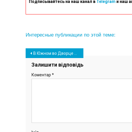
Подписывайтесь на наш канал в
Telegram
и наш а
Интересные публикации по этой теме:
Навігація
В Южном во Дворце культуры открыли новогодние фотозоны (фото)
записів
Залишити відповідь
Коментар
*