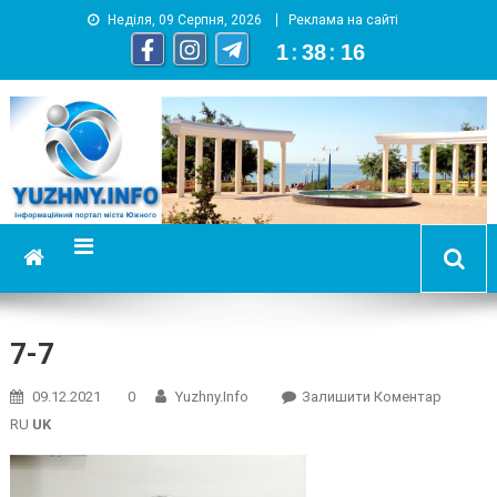
Неділя, 09 Серпня, 2026
Реклама на сайті
1
:
38
:
17
YUZHNY.INFO
информационный портал города Южный
7-7
On
09.12.2021
0
Yuzhny.info
Залишити Коментар
7-
RU
UK
7