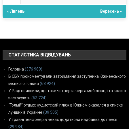
« Липень
Вересень »
СТАТИСТИКА ВІДВІДУВАНЬ
Головна
(376 989)
В СБУ прокоментували затримання заступника Южненського
міського голови
(68 924)
У Раді пояснили, що таке четверта черга мобілізації та коли її
застосують
(63 724)
“Голый” отдых: нудистский пляж в Южном оказался в списке
лучших в Украине
(39 505)
У травні пенсіонерів чекає додаткова надбавка до пенсії
(29 934)