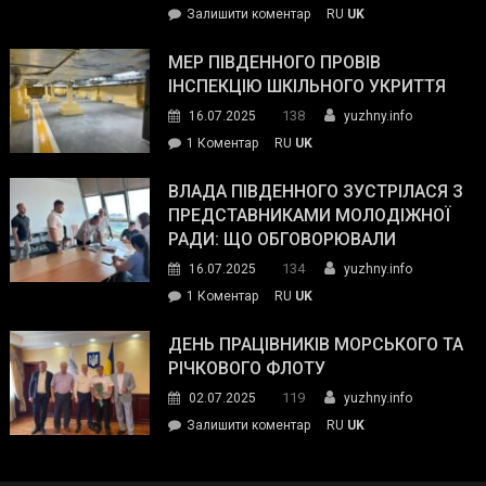
on
Залишити коментар
RU
UK
та
Інспектор
антикорупційних
ДСНС
МЕР ПІВДЕННОГО ПРОВІВ
органів:
власноруч
ІНСПЕКЦІЮ ШКІЛЬНОГО УКРИТТЯ
«Наш
ліквідував
спільний
138
16.07.2025
yuzhny.info
пожежу
ворог
до
1 Коментар
RU
UK
у
—
Мер
Південному
російські
Південного
ВЛАДА ПІВДЕННОГО ЗУСТРІЛАСЯ З
окупанти.
провів
ПРЕДСТАВНИКАМИ МОЛОДІЖНОЇ
Маємо
інспекцію
РАДИ: ЩО ОБГОВОРЮВАЛИ
діяти
шкільного
134
16.07.2025
yuzhny.info
як
укриття
команда
до
1 Коментар
RU
UK
України»
Влада
Південного
ДЕНЬ ПРАЦІВНИКІВ МОРСЬКОГО ТА
зустрілася
РІЧКОВОГО ФЛОТУ
з
119
02.07.2025
yuzhny.info
представниками
on
Залишити коментар
RU
UK
молодіжної
День
ради:
працівників
що