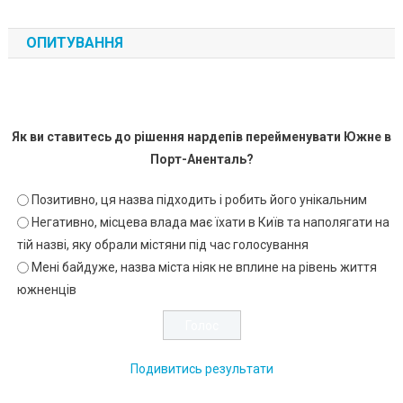
ОПИТУВАННЯ
Як ви ставитесь до рішення нардепів перейменувати Южне в
Порт-Аненталь?
Позитивно, ця назва підходить і робить його унікальним
Негативно, місцева влада має їхати в Київ та наполягати на
тій назві, яку обрали містяни під час голосування
Мені байдуже, назва міста ніяк не вплине на рівень життя
южненців
Подивитись результати