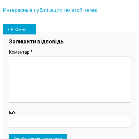
Интересные публикации по этой теме:
Навігація
В Южном в организацию новогодних праздников внесут коррективы
записів
Залишити відповідь
Коментар
*
Ім'я