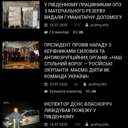
завойовує
У ПІВДЕННОМУ ПРАЦІВНИКАМ ОПЗ
симпатії
З МАТЕРІАЛЬНОГО РЕЗЕРВУ
виборців
ВИДАЛИ ГУМАНІТАРНУ ДОПОМОГУ
Трампа
272
25.07.2025
yuzhny.info
–
до
2 Коментарі
RU
UK
The
У
Wall
Південному
ПРЕЗИДЕНТ ПРОВІВ НАРАДУ З
Street
працівникам
КЕРІВНИКАМИ СИЛОВИХ ТА
Journal.
ОПЗ
АНТИКОРУПЦІЙНИХ ОРГАНІВ: «НАШ
з
СПІЛЬНИЙ ВОРОГ — РОСІЙСЬКІ
матеріального
ОКУПАНТИ. МАЄМО ДІЯТИ ЯК
резерву
КОМАНДА УКРАЇНИ»
видали
62
23.07.2025
yuzhny.info
гуманітарну
on
Залишити коментар
RU
UK
допомогу
Президент
провів
ІНСПЕКТОР ДСНС ВЛАСНОРУЧ
нараду
ЛІКВІДУВАВ ПОЖЕЖУ У
з
ПІВДЕННОМУ
керівниками
150
16.07.2025
yuzhny.info
силових