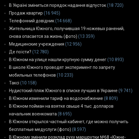
В Україні зміниться порядок надання відпусток
(18 720)
Продаж квартир
(16 945)
Телефонний довідник
(14 668)
Жительница Южного, получившая 19 ножевых ранений,
снова опасается за жизнь (фото)
(13 359)
Медицинские учреждения
(12 956)
Де поїсти?
(12 780)
В Южном на улице нашли крупную сумму денег
(10 893)
В школе Южного проводят эксперимент по запрету
мобильных телефонов
(10 233)
Таксі
(10 158)
Нудистский пляж Южного в списке лучших в Украине
(9 741)
В Южном изменили тариф на водоснабжение
(8 809)
В Южном пойман на взятке свыше 4 тыс. долларов
начальник военкомата
(8 695)
В Южном открылся частный кабинет, где можно получить
бесплатные медуслуги (фото)
(8 597)
В Южному змінили розклад руху маршрутки №68 «Южне-