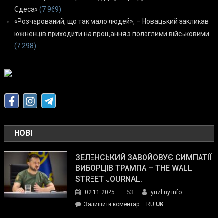
Одеса»
(7 969)
«Розчарований, що так мало людей», – Новацький закликав
южненців приходити на прощання з полеглими військовими
(7 298)
НОВІ
ЗЕЛЕНСЬКИЙ ЗАВОЙОВУЄ СИМПАТІЇ
ВИБОРЦІВ ТРАМПА – THE WALL
STREET JOURNAL.
53
02.11.2025
yuzhny.info
on
Залишити коментар
RU
UK
Зеленський