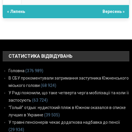
« Липень
Вересень »
СТАТИСТИКА ВІДВІДУВАНЬ
Головна
(376 989)
В СБУ прокоментували затримання заступника Южненського
міського голови
(68 924)
У Раді пояснили, що таке четверта черга мобілізації та коли її
застосують
(63 724)
“Голый” отдых: нудистский пляж в Южном оказался в списке
лучших в Украине
(39 505)
У травні пенсіонерів чекає додаткова надбавка до пенсії
(29 934)