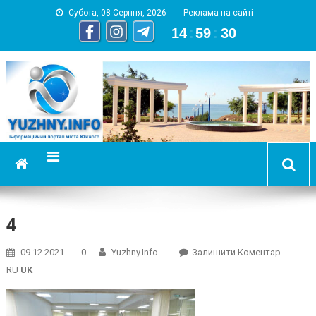
Субота, 08 Серпня, 2026
Реклама на сайті
14
:
59
:
31
YUZHNY.INFO
информационный портал города Южный
4
On
09.12.2021
0
Yuzhny.info
Залишити Коментар
4
RU
UK