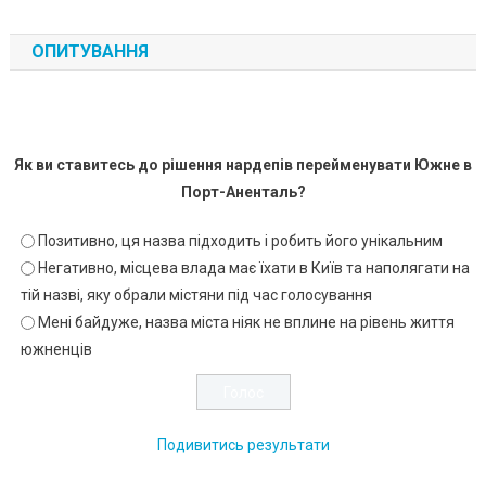
ОПИТУВАННЯ
Як ви ставитесь до рішення нардепів перейменувати Южне в
Порт-Аненталь?
Позитивно, ця назва підходить і робить його унікальним
Негативно, місцева влада має їхати в Київ та наполягати на
тій назві, яку обрали містяни під час голосування
Мені байдуже, назва міста ніяк не вплине на рівень життя
южненців
Подивитись результати