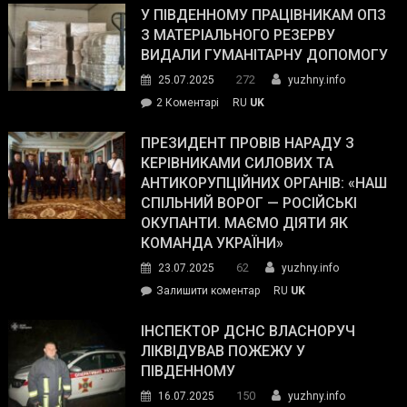
завойовує
У ПІВДЕННОМУ ПРАЦІВНИКАМ ОПЗ
симпатії
З МАТЕРІАЛЬНОГО РЕЗЕРВУ
виборців
ВИДАЛИ ГУМАНІТАРНУ ДОПОМОГУ
Трампа
272
25.07.2025
yuzhny.info
–
до
2 Коментарі
RU
UK
The
У
Wall
Південному
ПРЕЗИДЕНТ ПРОВІВ НАРАДУ З
Street
працівникам
КЕРІВНИКАМИ СИЛОВИХ ТА
Journal.
ОПЗ
АНТИКОРУПЦІЙНИХ ОРГАНІВ: «НАШ
з
СПІЛЬНИЙ ВОРОГ — РОСІЙСЬКІ
матеріального
ОКУПАНТИ. МАЄМО ДІЯТИ ЯК
резерву
КОМАНДА УКРАЇНИ»
видали
62
23.07.2025
yuzhny.info
гуманітарну
on
Залишити коментар
RU
UK
допомогу
Президент
провів
ІНСПЕКТОР ДСНС ВЛАСНОРУЧ
нараду
ЛІКВІДУВАВ ПОЖЕЖУ У
з
ПІВДЕННОМУ
керівниками
150
16.07.2025
yuzhny.info
силових