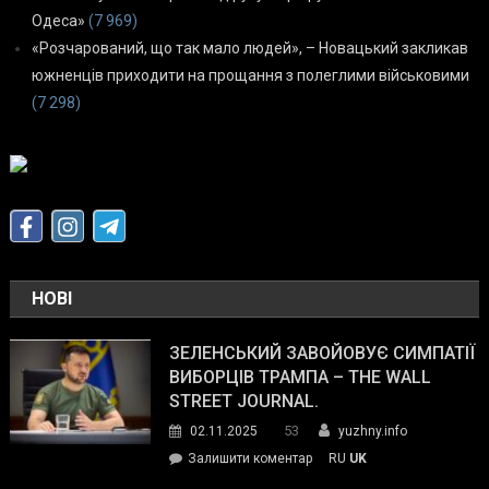
Одеса»
(7 969)
«Розчарований, що так мало людей», – Новацький закликав
южненців приходити на прощання з полеглими військовими
(7 298)
НОВІ
ЗЕЛЕНСЬКИЙ ЗАВОЙОВУЄ СИМПАТІЇ
ВИБОРЦІВ ТРАМПА – THE WALL
STREET JOURNAL.
53
02.11.2025
yuzhny.info
on
Залишити коментар
RU
UK
Зеленський