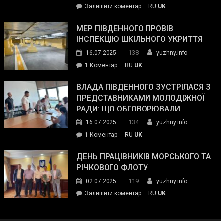
on
Залишити коментар
RU
UK
та
Інспектор
антикорупційних
ДСНС
МЕР ПІВДЕННОГО ПРОВІВ
органів:
власноруч
ІНСПЕКЦІЮ ШКІЛЬНОГО УКРИТТЯ
«Наш
ліквідував
спільний
138
16.07.2025
yuzhny.info
пожежу
ворог
до
1 Коментар
RU
UK
у
—
Мер
Південному
російські
Південного
ВЛАДА ПІВДЕННОГО ЗУСТРІЛАСЯ З
окупанти.
провів
ПРЕДСТАВНИКАМИ МОЛОДІЖНОЇ
Маємо
інспекцію
РАДИ: ЩО ОБГОВОРЮВАЛИ
діяти
шкільного
134
16.07.2025
yuzhny.info
як
укриття
команда
до
1 Коментар
RU
UK
України»
Влада
Південного
ДЕНЬ ПРАЦІВНИКІВ МОРСЬКОГО ТА
зустрілася
РІЧКОВОГО ФЛОТУ
з
119
02.07.2025
yuzhny.info
представниками
on
Залишити коментар
RU
UK
молодіжної
День
ради:
працівників
що