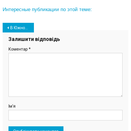
Интересные публикации по этой теме:
Навігація
В Южном в организацию новогодних праздников внесут коррективы
записів
Залишити відповідь
Коментар
*
Ім'я