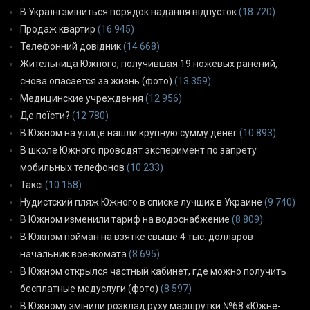
В Україні зміниться порядок надання відпусток
(18 720)
Продаж квартир
(16 945)
Телефонний довідник
(14 668)
Жительница Южного, получившая 19 ножевых ранений,
снова опасается за жизнь (фото)
(13 359)
Медицинские учреждения
(12 956)
Де поїсти?
(12 780)
В Южном на улице нашли крупную сумму денег
(10 893)
В школе Южного проводят эксперимент по запрету
мобильных телефонов
(10 233)
Таксі
(10 158)
Нудистский пляж Южного в списке лучших в Украине
(9 740)
В Южном изменили тариф на водоснабжение
(8 809)
В Южном пойман на взятке свыше 4 тыс. долларов
начальник военкомата
(8 695)
В Южном открылся частный кабинет, где можно получить
бесплатные медуслуги (фото)
(8 597)
В Южному змінили розклад руху маршрутки №68 «Южне-