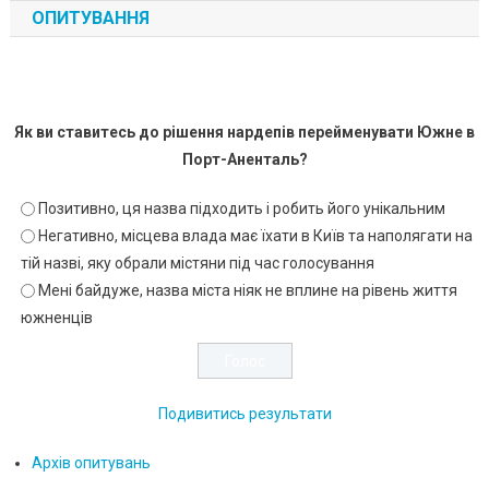
ОПИТУВАННЯ
Як ви ставитесь до рішення нардепів перейменувати Южне в
Порт-Аненталь?
Позитивно, ця назва підходить і робить його унікальним
Негативно, місцева влада має їхати в Київ та наполягати на
тій назві, яку обрали містяни під час голосування
Мені байдуже, назва міста ніяк не вплине на рівень життя
южненців
Подивитись результати
Архів опитувань