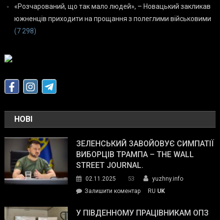
«Розчарований, що так мало людей», – Новацький закликав
южненців приходити на прощання з полеглими військовими
(7 298)
НОВІ
ЗЕЛЕНСЬКИЙ ЗАВОЙОВУЄ СИМПАТІЇ
ВИБОРЦІВ ТРАМПА – THE WALL
STREET JOURNAL.
53
02.11.2025
yuzhny.info
on
Залишити коментар
RU
UK
Зеленський
завойовує
У ПІВДЕННОМУ ПРАЦІВНИКАМ ОПЗ