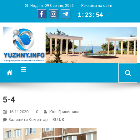
Неділя, 09 Серпня, 2026
Реклама на сайті
1
:
23
:
54
YUZHNY.INFO
информационный портал города Южный
5-4
16.11.2020
0
Юля Гринишина
On
Залишити Коментар
RU
UK
5-
4