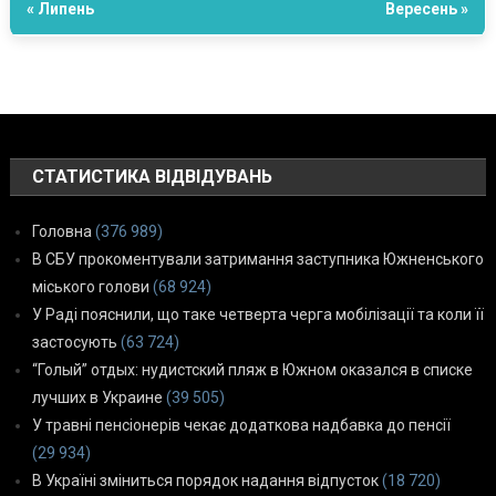
« Липень
Вересень »
СТАТИСТИКА ВІДВІДУВАНЬ
Головна
(376 989)
В СБУ прокоментували затримання заступника Южненського
міського голови
(68 924)
У Раді пояснили, що таке четверта черга мобілізації та коли її
застосують
(63 724)
“Голый” отдых: нудистский пляж в Южном оказался в списке
лучших в Украине
(39 505)
У травні пенсіонерів чекає додаткова надбавка до пенсії
(29 934)
В Україні зміниться порядок надання відпусток
(18 720)