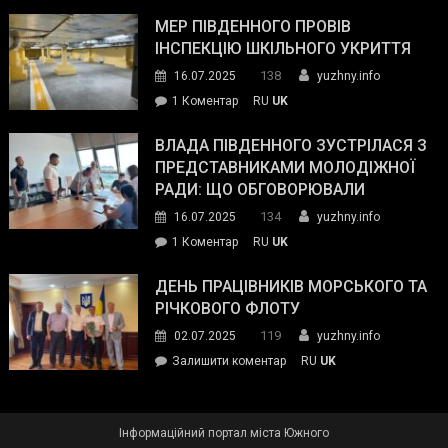
Інспектор
антикорупційних
ДСНС
МЕР ПІВДЕННОГО ПРОВІВ
органів:
власноруч
ІНСПЕКЦІЮ ШКІЛЬНОГО УКРИТТЯ
«Наш
ліквідував
спільний
138
16.07.2025
yuzhny.info
пожежу
ворог
до
1 Коментар
RU
UK
у
—
Мер
Південному
російські
Південного
ВЛАДА ПІВДЕННОГО ЗУСТРІЛАСЯ З
окупанти.
провів
ПРЕДСТАВНИКАМИ МОЛОДІЖНОЇ
Маємо
інспекцію
РАДИ: ЩО ОБГОВОРЮВАЛИ
діяти
шкільного
134
16.07.2025
yuzhny.info
як
укриття
команда
до
1 Коментар
RU
UK
України»
Влада
Південного
ДЕНЬ ПРАЦІВНИКІВ МОРСЬКОГО ТА
зустрілася
РІЧКОВОГО ФЛОТУ
з
119
02.07.2025
yuzhny.info
представниками
on
Залишити коментар
RU
UK
молодіжної
День
ради:
працівників
що
морського
обговорювали
Інформаційний портал міста Южного
та