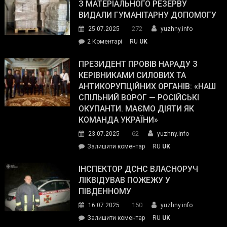
симпатії
З МАТЕРІАЛЬНОГО РЕЗЕРВУ
виборців
ВИДАЛИ ГУМАНІТАРНУ ДОПОМОГУ
Трампа
272
25.07.2025
yuzhny.info
–
до
2 Коментарі
RU
UK
The
У
Wall
Південному
ПРЕЗИДЕНТ ПРОВІВ НАРАДУ З
Street
працівникам
КЕРІВНИКАМИ СИЛОВИХ ТА
Journal.
ОПЗ
АНТИКОРУПЦІЙНИХ ОРГАНІВ: «НАШ
з
СПІЛЬНИЙ ВОРОГ — РОСІЙСЬКІ
матеріального
ОКУПАНТИ. МАЄМО ДІЯТИ ЯК
резерву
КОМАНДА УКРАЇНИ»
видали
62
23.07.2025
yuzhny.info
гуманітарну
on
Залишити коментар
RU
UK
допомогу
Президент
провів
ІНСПЕКТОР ДСНС ВЛАСНОРУЧ
нараду
ЛІКВІДУВАВ ПОЖЕЖУ У
з
ПІВДЕННОМУ
керівниками
150
16.07.2025
yuzhny.info
силових
on
Залишити коментар
RU
UK
та