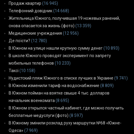
Продаж квартир
(16 945)
Телефонний довідник
(14 668)
Жительница Южного, получившая 19 ножевых ранений,
снова опасается за жизнь (фото)
(13 359)
Медицинские учреждения
(12 956)
Де поїсти?
(12 780)
В Южном на улице нашли крупную сумму денег
(10 893)
В школе Южного проводят эксперимент по запрету
мобильных телефонов
(10 233)
Таксі
(10 158)
Нудистский пляж Южного в списке лучших в Украине
(9 741)
В Южном изменили тариф на водоснабжение
(8 809)
В Южном пойман на взятке свыше 4 тыс. долларов
начальник военкомата
(8 695)
В Южном открылся частный кабинет, где можно получить
бесплатные медуслуги (фото)
(8 597)
В Южному змінили розклад руху маршрутки №68 «Южне-
Одеса»
(7 969)