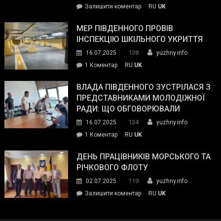
on
Залишити коментар
RU
UK
та
Інспектор
антикорупційних
ДСНС
МЕР ПІВДЕННОГО ПРОВІВ
органів:
власноруч
ІНСПЕКЦІЮ ШКІЛЬНОГО УКРИТТЯ
«Наш
ліквідував
спільний
138
16.07.2025
yuzhny.info
пожежу
ворог
до
1 Коментар
RU
UK
у
—
Мер
Південному
російські
Південного
ВЛАДА ПІВДЕННОГО ЗУСТРІЛАСЯ З
окупанти.
провів
ПРЕДСТАВНИКАМИ МОЛОДІЖНОЇ
Маємо
інспекцію
РАДИ: ЩО ОБГОВОРЮВАЛИ
діяти
шкільного
134
16.07.2025
yuzhny.info
як
укриття
команда
до
1 Коментар
RU
UK
України»
Влада
Південного
ДЕНЬ ПРАЦІВНИКІВ МОРСЬКОГО ТА
зустрілася
РІЧКОВОГО ФЛОТУ
з
119
02.07.2025
yuzhny.info
представниками
on
Залишити коментар
RU
UK
молодіжної
День
ради:
працівників
що