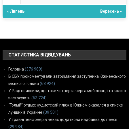
« Липень
Вересень »
СТАТИСТИКА ВІДВІДУВАНЬ
Головна
(376 989)
В СБУ прокоментували затримання заступника Южненського
міського голови
(68 924)
У Раді пояснили, що таке четверта черга мобілізації та коли її
застосують
(63 724)
“Голый” отдых: нудистский пляж в Южном оказался в списке
лучших в Украине
(39 501)
У травні пенсіонерів чекає додаткова надбавка до пенсії
(29 934)