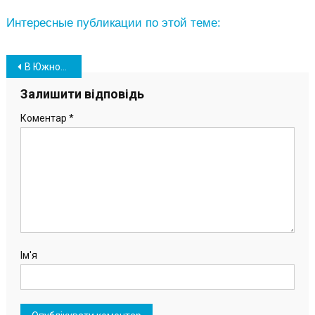
Интересные публикации по этой теме:
Навігація
В Южном определены стипендиаты городского головы
записів
Залишити відповідь
Коментар
*
Ім'я