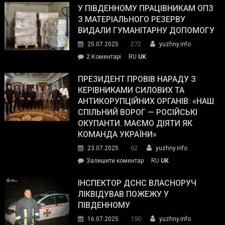
завойовує
У ПІВДЕННОМУ ПРАЦІВНИКАМ ОПЗ
симпатії
З МАТЕРІАЛЬНОГО РЕЗЕРВУ
виборців
ВИДАЛИ ГУМАНІТАРНУ ДОПОМОГУ
Трампа
272
25.07.2025
yuzhny.info
–
до
2 Коментарі
RU
UK
The
У
Wall
Південному
ПРЕЗИДЕНТ ПРОВІВ НАРАДУ З
Street
працівникам
КЕРІВНИКАМИ СИЛОВИХ ТА
Journal.
ОПЗ
АНТИКОРУПЦІЙНИХ ОРГАНІВ: «НАШ
з
СПІЛЬНИЙ ВОРОГ — РОСІЙСЬКІ
матеріального
ОКУПАНТИ. МАЄМО ДІЯТИ ЯК
резерву
КОМАНДА УКРАЇНИ»
видали
62
23.07.2025
yuzhny.info
гуманітарну
on
Залишити коментар
RU
UK
допомогу
Президент
провів
ІНСПЕКТОР ДСНС ВЛАСНОРУЧ
нараду
ЛІКВІДУВАВ ПОЖЕЖУ У
з
ПІВДЕННОМУ
керівниками
150
16.07.2025
yuzhny.info
силових