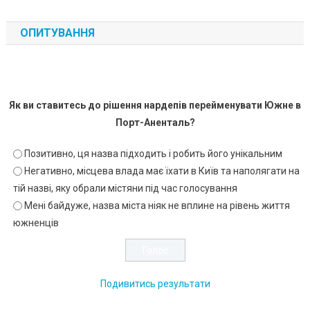
ОПИТУВАННЯ
Як ви ставитесь до рішення нардепів перейменувати Южне в
Порт-Аненталь?
Позитивно, ця назва підходить і робить його унікальним
Негативно, місцева влада має їхати в Київ та наполягати на
тій назві, яку обрали містяни під час голосування
Мені байдуже, назва міста ніяк не вплине на рівень життя
южненців
Подивитись результати