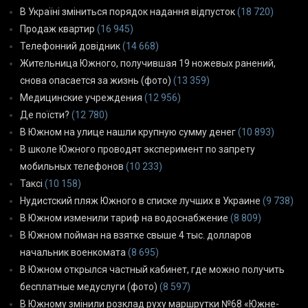
В Україні зміниться порядок надання відпусток
(18 720)
Продаж квартир
(16 945)
Телефонний довідник
(14 668)
Жительница Южного, получившая 19 ножевых ранений,
снова опасается за жизнь (фото)
(13 359)
Медицинские учреждения
(12 956)
Де поїсти?
(12 780)
В Южном на улице нашли крупную сумму денег
(10 893)
В школе Южного проводят эксперимент по запрету
мобильных телефонов
(10 233)
Таксі
(10 158)
Нудистский пляж Южного в списке лучших в Украине
(9 738)
В Южном изменили тариф на водоснабжение
(8 809)
В Южном пойман на взятке свыше 4 тыс. долларов
начальник военкомата
(8 695)
В Южном открылся частный кабинет, где можно получить
бесплатные медуслуги (фото)
(8 597)
В Южному змінили розклад руху маршрутки №68 «Южне-