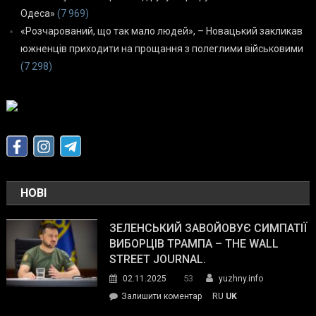
Одеса»
(7 969)
«Розчарований, що так мало людей», – Новацький закликав
южненців приходити на прощання з полеглими військовими
(7 298)
НОВІ
ЗЕЛЕНСЬКИЙ ЗАВОЙОВУЄ СИМПАТІЇ
ВИБОРЦІВ ТРАМПА – THE WALL
STREET JOURNAL.
53
02.11.2025
yuzhny.info
on
Залишити коментар
RU
UK
Зеленський