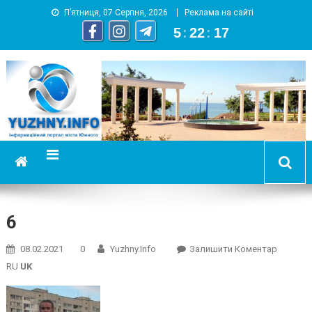
П’ятниця, 07 Серпня, 2026
Реклама на сайті
5
:
22
:
18
YUZHNY.INFO
информационный портал города Южный
6
On
08.02.2021
0
Yuzhny.info
Залишити Коментар
6
RU
UK