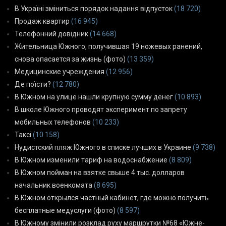
В Україні зміниться порядок надання відпусток
(18 720)
Продаж квартир
(16 945)
Телефонний довідник
(14 668)
Жительница Южного, получившая 19 ножевых ранений,
снова опасается за жизнь (фото)
(13 359)
Медицинские учреждения
(12 956)
Де поїсти?
(12 780)
В Южном на улице нашли крупную сумму денег
(10 893)
В школе Южного проводят эксперимент по запрету
мобильных телефонов
(10 233)
Таксі
(10 158)
Нудистский пляж Южного в списке лучших в Украине
(9 738)
В Южном изменили тариф на водоснабжение
(8 809)
В Южном пойман на взятке свыше 4 тыс. долларов
начальник военкомата
(8 695)
В Южном открылся частный кабинет, где можно получить
бесплатные медуслуги (фото)
(8 597)
В Южному змінили розклад руху маршрутки №68 «Южне-