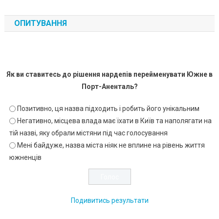
ОПИТУВАННЯ
Як ви ставитесь до рішення нардепів перейменувати Южне в
Порт-Аненталь?
Позитивно, ця назва підходить і робить його унікальним
Негативно, місцева влада має їхати в Київ та наполягати на
тій назві, яку обрали містяни під час голосування
Мені байдуже, назва міста ніяк не вплине на рівень життя
южненців
Подивитись результати