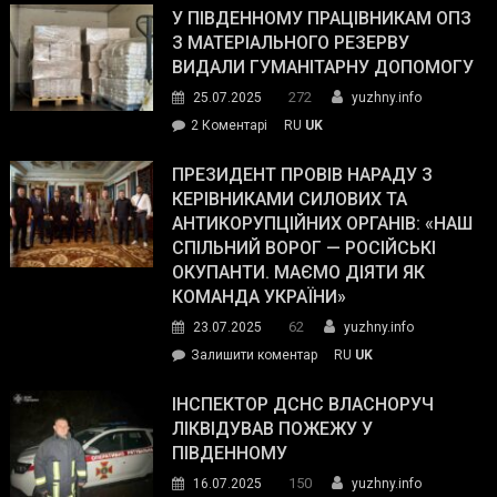
завойовує
У ПІВДЕННОМУ ПРАЦІВНИКАМ ОПЗ
симпатії
З МАТЕРІАЛЬНОГО РЕЗЕРВУ
виборців
ВИДАЛИ ГУМАНІТАРНУ ДОПОМОГУ
Трампа
272
25.07.2025
yuzhny.info
–
до
2 Коментарі
RU
UK
The
У
Wall
Південному
ПРЕЗИДЕНТ ПРОВІВ НАРАДУ З
Street
працівникам
КЕРІВНИКАМИ СИЛОВИХ ТА
Journal.
ОПЗ
АНТИКОРУПЦІЙНИХ ОРГАНІВ: «НАШ
з
СПІЛЬНИЙ ВОРОГ — РОСІЙСЬКІ
матеріального
ОКУПАНТИ. МАЄМО ДІЯТИ ЯК
резерву
КОМАНДА УКРАЇНИ»
видали
62
23.07.2025
yuzhny.info
гуманітарну
on
Залишити коментар
RU
UK
допомогу
Президент
провів
ІНСПЕКТОР ДСНС ВЛАСНОРУЧ
нараду
ЛІКВІДУВАВ ПОЖЕЖУ У
з
ПІВДЕННОМУ
керівниками
150
16.07.2025
yuzhny.info
силових