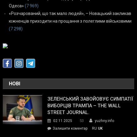
Одеса»
(7 969)
«Розчарований, що так мало людей», – Новацький закликав
южненців приходити на прощання з полеглими військовими
(7 298)
НОВІ
ЗЕЛЕНСЬКИЙ ЗАВОЙОВУЄ СИМПАТІЇ
ВИБОРЦІВ ТРАМПА – THE WALL
STREET JOURNAL.
53
02.11.2025
yuzhny.info
on
Залишити коментар
RU
UK
Зеленський