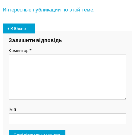
Интересные публикации по этой теме:
Навігація
В Южном состоялся вокальный конкурс среди школьников
записів
Залишити відповідь
Коментар
*
Ім'я