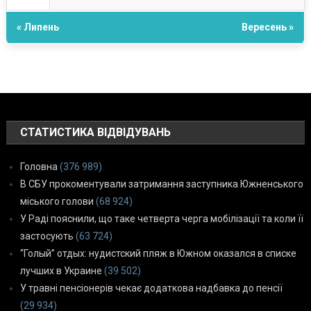
« Липень
Вересень »
СТАТИСТИКА ВІДВІДУВАНЬ
Головна
(376 989)
В СБУ прокоментували затримання заступника Южненського
міського голови
(68 924)
У Раді пояснили, що таке четверта черга мобілізації та коли її
застосують
(63 724)
“Голый” отдых: нудистский пляж в Южном оказался в списке
лучших в Украине
(39 502)
У травні пенсіонерів чекає додаткова надбавка до пенсії
(29 934)