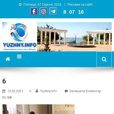
П’ятниця, 07 Серпня, 2026
Реклама на сайті
8
:
07
:
16
YUZHNY.INFO
информационный портал города Южный
6
On
12.02.2021
0
Yuzhny.info
Залишити Коментар
6
RU
UK