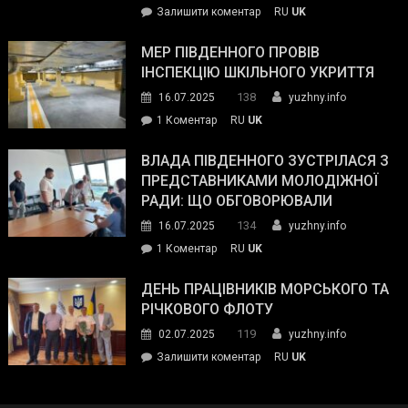
on
Залишити коментар
RU
UK
та
Інспектор
антикорупційних
ДСНС
МЕР ПІВДЕННОГО ПРОВІВ
органів:
власноруч
ІНСПЕКЦІЮ ШКІЛЬНОГО УКРИТТЯ
«Наш
ліквідував
спільний
138
16.07.2025
yuzhny.info
пожежу
ворог
до
1 Коментар
RU
UK
у
—
Мер
Південному
російські
Південного
ВЛАДА ПІВДЕННОГО ЗУСТРІЛАСЯ З
окупанти.
провів
ПРЕДСТАВНИКАМИ МОЛОДІЖНОЇ
Маємо
інспекцію
РАДИ: ЩО ОБГОВОРЮВАЛИ
діяти
шкільного
134
16.07.2025
yuzhny.info
як
укриття
команда
до
1 Коментар
RU
UK
України»
Влада
Південного
ДЕНЬ ПРАЦІВНИКІВ МОРСЬКОГО ТА
зустрілася
РІЧКОВОГО ФЛОТУ
з
119
02.07.2025
yuzhny.info
представниками
on
Залишити коментар
RU
UK
молодіжної
День
ради:
працівників
що