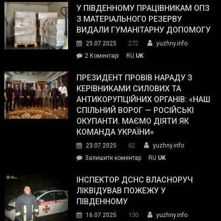
завойовує
У ПІВДЕННОМУ ПРАЦІВНИКАМ ОПЗ
симпатії
З МАТЕРІАЛЬНОГО РЕЗЕРВУ
виборців
ВИДАЛИ ГУМАНІТАРНУ ДОПОМОГУ
Трампа
272
25.07.2025
yuzhny.info
–
до
2 Коментарі
RU
UK
The
У
Wall
Південному
ПРЕЗИДЕНТ ПРОВІВ НАРАДУ З
Street
працівникам
КЕРІВНИКАМИ СИЛОВИХ ТА
Journal.
ОПЗ
АНТИКОРУПЦІЙНИХ ОРГАНІВ: «НАШ
з
СПІЛЬНИЙ ВОРОГ — РОСІЙСЬКІ
матеріального
ОКУПАНТИ. МАЄМО ДІЯТИ ЯК
резерву
КОМАНДА УКРАЇНИ»
видали
62
23.07.2025
yuzhny.info
гуманітарну
on
Залишити коментар
RU
UK
допомогу
Президент
провів
ІНСПЕКТОР ДСНС ВЛАСНОРУЧ
нараду
ЛІКВІДУВАВ ПОЖЕЖУ У
з
ПІВДЕННОМУ
керівниками
150
16.07.2025
yuzhny.info
силових