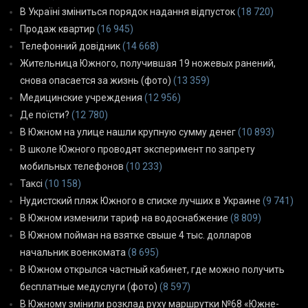
В Україні зміниться порядок надання відпусток
(18 720)
Продаж квартир
(16 945)
Телефонний довідник
(14 668)
Жительница Южного, получившая 19 ножевых ранений,
снова опасается за жизнь (фото)
(13 359)
Медицинские учреждения
(12 956)
Де поїсти?
(12 780)
В Южном на улице нашли крупную сумму денег
(10 893)
В школе Южного проводят эксперимент по запрету
мобильных телефонов
(10 233)
Таксі
(10 158)
Нудистский пляж Южного в списке лучших в Украине
(9 741)
В Южном изменили тариф на водоснабжение
(8 809)
В Южном пойман на взятке свыше 4 тыс. долларов
начальник военкомата
(8 695)
В Южном открылся частный кабинет, где можно получить
бесплатные медуслуги (фото)
(8 597)
В Южному змінили розклад руху маршрутки №68 «Южне-