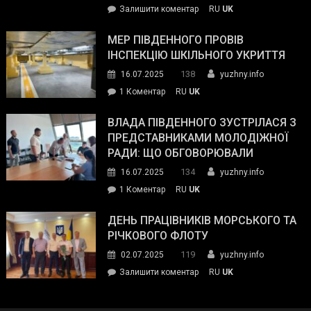
on
Залишити коментар
RU
UK
та
Інспектор
антикорупційних
ДСНС
МЕР ПІВДЕННОГО ПРОВІВ
органів:
власноруч
ІНСПЕКЦІЮ ШКІЛЬНОГО УКРИТТЯ
«Наш
ліквідував
спільний
138
16.07.2025
yuzhny.info
пожежу
ворог
до
1 Коментар
RU
UK
у
—
Мер
Південному
російські
Південного
ВЛАДА ПІВДЕННОГО ЗУСТРІЛАСЯ З
окупанти.
провів
ПРЕДСТАВНИКАМИ МОЛОДІЖНОЇ
Маємо
інспекцію
РАДИ: ЩО ОБГОВОРЮВАЛИ
діяти
шкільного
134
16.07.2025
yuzhny.info
як
укриття
команда
до
1 Коментар
RU
UK
України»
Влада
Південного
ДЕНЬ ПРАЦІВНИКІВ МОРСЬКОГО ТА
зустрілася
РІЧКОВОГО ФЛОТУ
з
119
02.07.2025
yuzhny.info
представниками
on
Залишити коментар
RU
UK
молодіжної
День
ради:
працівників
що