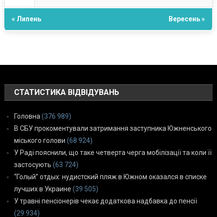
« Липень
Вересень »
СТАТИСТИКА ВІДВІДУВАНЬ
Головна
(376 989)
В СБУ прокоментували затримання заступника Южненського
міського голови
(68 924)
У Раді пояснили, що таке четверта черга мобілізації та коли її
застосують
(63 724)
“Голый” отдых: нудистский пляж в Южном оказался в списке
лучших в Украине
(39 505)
У травні пенсіонерів чекає додаткова надбавка до пенсії
(29 934)