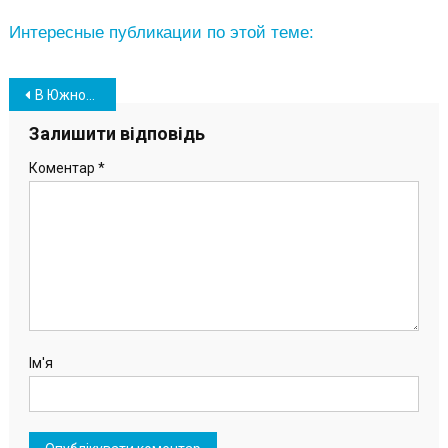
Интересные публикации по этой теме:
Навігація
В Южном состоялось открытие скейт-парка (фото, видео)
записів
Залишити відповідь
Коментар
*
Ім'я