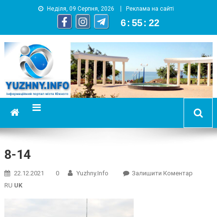
Неділя, 09 Серпня, 2026
Реклама на сайті
6
:
55
:
23
YUZHNY.INFO
информационный портал города Южный
8-14
On
22.12.2021
0
Yuzhny.info
Залишити Коментар
8-
RU
UK
14