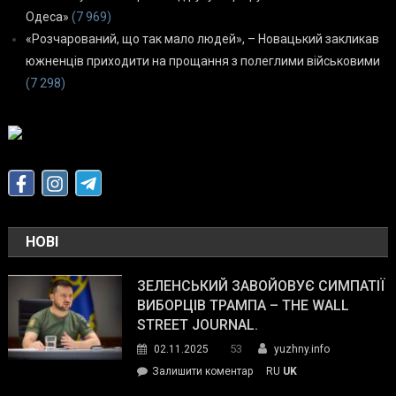
Одеса»
(7 969)
«Розчарований, що так мало людей», – Новацький закликав
южненців приходити на прощання з полеглими військовими
(7 298)
НОВІ
ЗЕЛЕНСЬКИЙ ЗАВОЙОВУЄ СИМПАТІЇ
ВИБОРЦІВ ТРАМПА – THE WALL
STREET JOURNAL.
53
02.11.2025
yuzhny.info
on
Залишити коментар
RU
UK
Зеленський