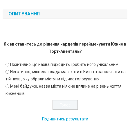
ОПИТУВАННЯ
Як ви ставитесь до рішення нардепів перейменувати Южне в
Порт-Аненталь?
Позитивно, ця назва підходить і робить його унікальним
Негативно, місцева влада має їхати в Київ та наполягати на
тій назві, яку обрали містяни під час голосування
Мені байдуже, назва міста ніяк не вплине на рівень життя
южненців
Подивитись результати