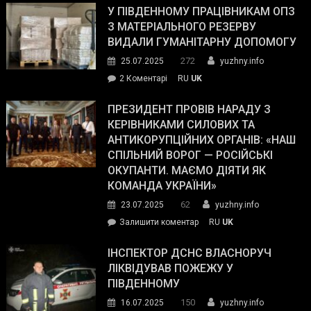
завойовує
У ПІВДЕННОМУ ПРАЦІВНИКАМ ОПЗ
симпатії
З МАТЕРІАЛЬНОГО РЕЗЕРВУ
виборців
ВИДАЛИ ГУМАНІТАРНУ ДОПОМОГУ
Трампа
272
25.07.2025
yuzhny.info
–
до
2 Коментарі
RU
UK
The
У
Wall
Південному
ПРЕЗИДЕНТ ПРОВІВ НАРАДУ З
Street
працівникам
КЕРІВНИКАМИ СИЛОВИХ ТА
Journal.
ОПЗ
АНТИКОРУПЦІЙНИХ ОРГАНІВ: «НАШ
з
СПІЛЬНИЙ ВОРОГ — РОСІЙСЬКІ
матеріального
ОКУПАНТИ. МАЄМО ДІЯТИ ЯК
резерву
КОМАНДА УКРАЇНИ»
видали
62
23.07.2025
yuzhny.info
гуманітарну
on
Залишити коментар
RU
UK
допомогу
Президент
провів
ІНСПЕКТОР ДСНС ВЛАСНОРУЧ
нараду
ЛІКВІДУВАВ ПОЖЕЖУ У
з
ПІВДЕННОМУ
керівниками
150
16.07.2025
yuzhny.info
силових