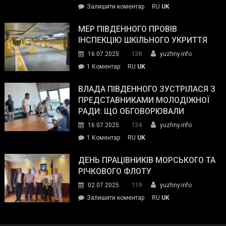
on
Залишити коментар
RU
UK
та
Інспектор
антикорупційних
ДСНС
МЕР ПІВДЕННОГО ПРОВІВ
органів:
власноруч
ІНСПЕКЦІЮ ШКІЛЬНОГО УКРИТТЯ
«Наш
ліквідував
спільний
138
16.07.2025
yuzhny.info
пожежу
ворог
до
1 Коментар
RU
UK
у
—
Мер
Південному
російські
Південного
ВЛАДА ПІВДЕННОГО ЗУСТРІЛАСЯ З
окупанти.
провів
ПРЕДСТАВНИКАМИ МОЛОДІЖНОЇ
Маємо
інспекцію
РАДИ: ЩО ОБГОВОРЮВАЛИ
діяти
шкільного
134
16.07.2025
yuzhny.info
як
укриття
команда
до
1 Коментар
RU
UK
України»
Влада
Південного
ДЕНЬ ПРАЦІВНИКІВ МОРСЬКОГО ТА
зустрілася
РІЧКОВОГО ФЛОТУ
з
119
02.07.2025
yuzhny.info
представниками
on
Залишити коментар
RU
UK
молодіжної
День
ради:
працівників
що