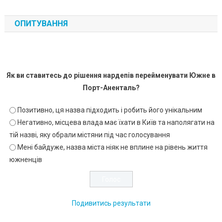
ОПИТУВАННЯ
Як ви ставитесь до рішення нардепів перейменувати Южне в
Порт-Аненталь?
Позитивно, ця назва підходить і робить його унікальним
Негативно, місцева влада має їхати в Київ та наполягати на
тій назві, яку обрали містяни під час голосування
Мені байдуже, назва міста ніяк не вплине на рівень життя
южненців
Подивитись результати