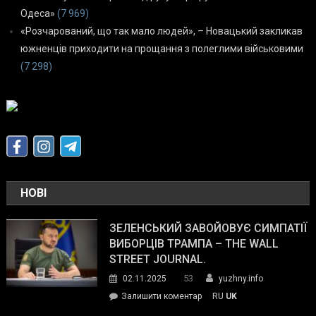
Одеса»
(7 969)
«Розчарований, що так мало людей», – Новацький закликав
южненців приходити на прощання з полеглими військовими
(7 298)
НОВІ
ЗЕЛЕНСЬКИЙ ЗАВОЙОВУЄ СИМПАТІЇ
ВИБОРЦІВ ТРАМПА – THE WALL
STREET JOURNAL.
53
02.11.2025
yuzhny.info
on
Залишити коментар
RU
UK
Зеленський