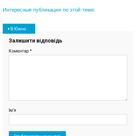
Интересные публикации по этой теме:
Навігація
В Южном состоялось открытие скейт-парка (фото, видео)
записів
Залишити відповідь
Коментар
*
Ім'я