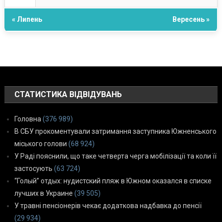
« Липень
Вересень »
СТАТИСТИКА ВІДВІДУВАНЬ
Головна
(376 989)
В СБУ прокоментували затримання заступника Южненського
міського голови
(68 924)
У Раді пояснили, що таке четверта черга мобілізації та коли її
застосують
(63 724)
“Голый” отдых: нудистский пляж в Южном оказался в списке
лучших в Украине
(39 505)
У травні пенсіонерів чекає додаткова надбавка до пенсії
(29 934)