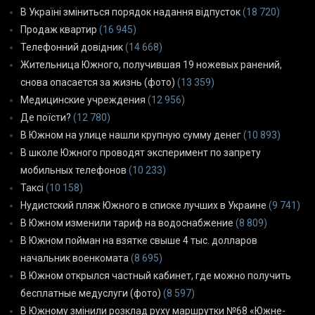
В Україні зміниться порядок надання відпусток
(18 720)
Продаж квартир
(16 945)
Телефонний довідник
(14 668)
Жительница Южного, получившая 19 ножевых ранений,
снова опасается за жизнь (фото)
(13 359)
Медицинские учреждения
(12 956)
Де поїсти?
(12 780)
В Южном на улице нашли крупную сумму денег
(10 893)
В школе Южного проводят эксперимент по запрету
мобильных телефонов
(10 233)
Таксі
(10 158)
Нудистский пляж Южного в списке лучших в Украине
(9 741)
В Южном изменили тариф на водоснабжение
(8 809)
В Южном пойман на взятке свыше 4 тыс. долларов
начальник военкомата
(8 695)
В Южном открылся частный кабинет, где можно получить
бесплатные медуслуги (фото)
(8 597)
В Южному змінили розклад руху маршрутки №68 «Южне-