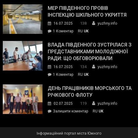
Інспектор
антикорупційних
ДСНС
МЕР ПІВДЕННОГО ПРОВІВ
органів:
власноруч
ІНСПЕКЦІЮ ШКІЛЬНОГО УКРИТТЯ
«Наш
ліквідував
спільний
138
16.07.2025
yuzhny.info
пожежу
ворог
до
1 Коментар
RU
UK
у
—
Мер
Південному
російські
Південного
ВЛАДА ПІВДЕННОГО ЗУСТРІЛАСЯ З
окупанти.
провів
ПРЕДСТАВНИКАМИ МОЛОДІЖНОЇ
Маємо
інспекцію
РАДИ: ЩО ОБГОВОРЮВАЛИ
діяти
шкільного
134
16.07.2025
yuzhny.info
як
укриття
команда
до
1 Коментар
RU
UK
України»
Влада
Південного
ДЕНЬ ПРАЦІВНИКІВ МОРСЬКОГО ТА
зустрілася
РІЧКОВОГО ФЛОТУ
з
119
02.07.2025
yuzhny.info
представниками
on
Залишити коментар
RU
UK
молодіжної
День
ради:
працівників
що
морського
обговорювали
Інформаційний портал міста Южного
та