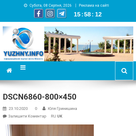
Субота, 08 Серпня, 2026
Реклама на сайті
15
:
58
:
12
YUZHNY.INFO
информационный портал города Южный
DSCN6860-800×450
23.10.2020
0
Юля Гринишина
On
Залишити Коментар
RU
UK
DSCN6860-
800×450