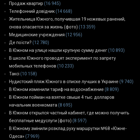
Продаж квартир
(16 945)
Телефонний довідник
(14 668)
Жительница Южного, получившая 19 ножевых ранений,
снова опасается за жизнь (фото)
(13 359)
Медицинские учреждения
(12 956)
Де поїсти?
(12 780)
В Южном на улице нашли крупную сумму денег
(10 893)
В школе Южного проводят эксперимент по запрету
мобильных телефонов
(10 233)
Таксі
(10 158)
Нудистский пляж Южного в списке лучших в Украине
(9 740)
В Южном изменили тариф на водоснабжение
(8 809)
В Южном пойман на взятке свыше 4 тыс. долларов
начальник военкомата
(8 695)
В Южном открылся частный кабинет, где можно получить
бесплатные медуслуги (фото)
(8 597)
В Южному змінили розклад руху маршрутки №68 «Южне-
Одеса»
(7 969)