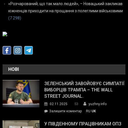
«Розчарований, що так мало людей», – Новацький закликав
южненців приходити на прощання з полеглими військовими
(7 298)
НОВІ
ЗЕЛЕНСЬКИЙ ЗАВОЙОВУЄ СИМПАТІЇ
ВИБОРЦІВ ТРАМПА – THE WALL
STREET JOURNAL.
53
02.11.2025
yuzhny.info
on
Залишити коментар
RU
UK
Зеленський
завойовує
У ПІВДЕННОМУ ПРАЦІВНИКАМ ОПЗ