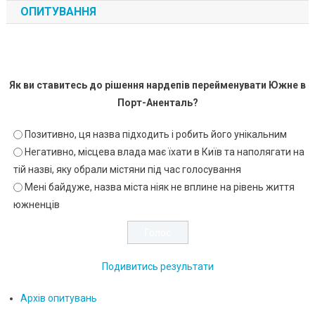
ОПИТУВАННЯ
Як ви ставитесь до рішення нардепів перейменувати Южне в
Порт-Аненталь?
Позитивно, ця назва підходить і робить його унікальним
Негативно, місцева влада має їхати в Київ та наполягати на
тій назві, яку обрали містяни під час голосування
Мені байдуже, назва міста ніяк не вплине на рівень життя
южненців
Подивитись результати
Архів опитувань