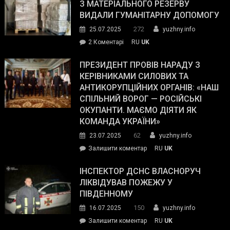
симпатії
З МАТЕРІАЛЬНОГО РЕЗЕРВУ
виборців
ВИДАЛИ ГУМАНІТАРНУ ДОПОМОГУ
Трампа
272
25.07.2025
yuzhny.info
–
до
2 Коментарі
RU
UK
The
У
Wall
Південному
ПРЕЗИДЕНТ ПРОВІВ НАРАДУ З
Street
працівникам
КЕРІВНИКАМИ СИЛОВИХ ТА
Journal.
ОПЗ
АНТИКОРУПЦІЙНИХ ОРГАНІВ: «НАШ
з
СПІЛЬНИЙ ВОРОГ — РОСІЙСЬКІ
матеріального
ОКУПАНТИ. МАЄМО ДІЯТИ ЯК
резерву
КОМАНДА УКРАЇНИ»
видали
62
23.07.2025
yuzhny.info
гуманітарну
on
Залишити коментар
RU
UK
допомогу
Президент
провів
ІНСПЕКТОР ДСНС ВЛАСНОРУЧ
нараду
ЛІКВІДУВАВ ПОЖЕЖУ У
з
ПІВДЕННОМУ
керівниками
150
16.07.2025
yuzhny.info
силових
on
Залишити коментар
RU
UK
та