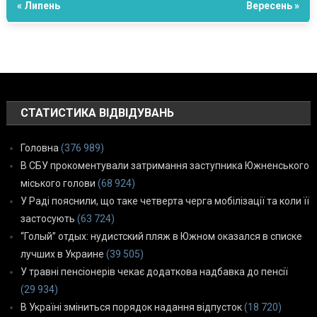
« Липень
Вересень »
СТАТИСТИКА ВІДВІДУВАНЬ
Головна
(376 989)
В СБУ прокоментували затримання заступника Южненського
міського голови
(68 924)
У Раді пояснили, що таке четверта черга мобілізації та коли її
застосують
(63 724)
“Голый” отдых: нудистский пляж в Южном оказался в списке
лучших в Украине
(39 505)
У травні пенсіонерів чекає додаткова надбавка до пенсії
(29 934)
В Україні зміниться порядок надання відпусток
(18 720)