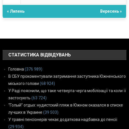
« Липень
Вересень »
СТАТИСТИКА ВІДВІДУВАНЬ
Головна
(376 989)
В СБУ прокоментували затримання заступника Южненського
міського голови
(68 924)
У Раді пояснили, що таке четверта черга мобілізації та коли її
застосують
(63 724)
“Голый” отдых: нудистский пляж в Южном оказался в списке
лучших в Украине
(39 503)
У травні пенсіонерів чекає додаткова надбавка до пенсії
(29 934)