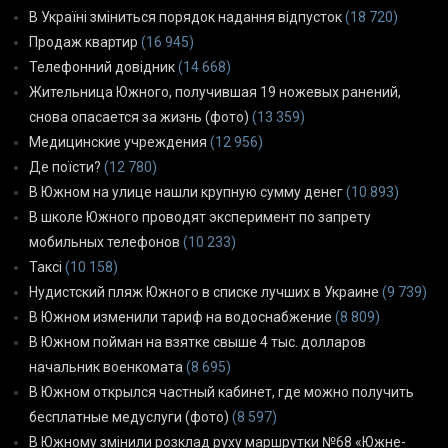
В Україні зміниться порядок надання відпусток
(18 720)
Продаж квартир
(16 945)
Телефонний довідник
(14 668)
Жительница Южного, получившая 19 ножевых ранений,
снова опасается за жизнь (фото)
(13 359)
Медицинские учреждения
(12 956)
Де поїсти?
(12 780)
В Южном на улице нашли крупную сумму денег
(10 893)
В школе Южного проводят эксперимент по запрету
мобильных телефонов
(10 233)
Таксі
(10 158)
Нудистский пляж Южного в списке лучших в Украине
(9 739)
В Южном изменили тариф на водоснабжение
(8 809)
В Южном пойман на взятке свыше 4 тыс. долларов
начальник военкомата
(8 695)
В Южном открылся частный кабинет, где можно получить
бесплатные медуслуги (фото)
(8 597)
В Южному змінили розклад руху маршрутки №68 «Южне-