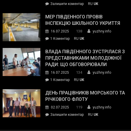
on
Залишити коментар
RU
UK
та
Інспектор
антикорупційних
ДСНС
МЕР ПІВДЕННОГО ПРОВІВ
органів:
власноруч
ІНСПЕКЦІЮ ШКІЛЬНОГО УКРИТТЯ
«Наш
ліквідував
спільний
138
16.07.2025
yuzhny.info
пожежу
ворог
до
1 Коментар
RU
UK
у
—
Мер
Південному
російські
Південного
ВЛАДА ПІВДЕННОГО ЗУСТРІЛАСЯ З
окупанти.
провів
ПРЕДСТАВНИКАМИ МОЛОДІЖНОЇ
Маємо
інспекцію
РАДИ: ЩО ОБГОВОРЮВАЛИ
діяти
шкільного
134
16.07.2025
yuzhny.info
як
укриття
команда
до
1 Коментар
RU
UK
України»
Влада
Південного
ДЕНЬ ПРАЦІВНИКІВ МОРСЬКОГО ТА
зустрілася
РІЧКОВОГО ФЛОТУ
з
119
02.07.2025
yuzhny.info
представниками
on
Залишити коментар
RU
UK
молодіжної
День
ради:
працівників
що