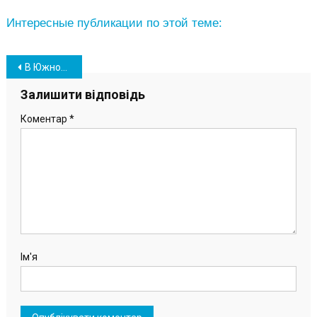
Интересные публикации по этой теме:
Навігація
В Южном рассматривают вопрос строительства колумбария
записів
Залишити відповідь
Коментар
*
Ім'я