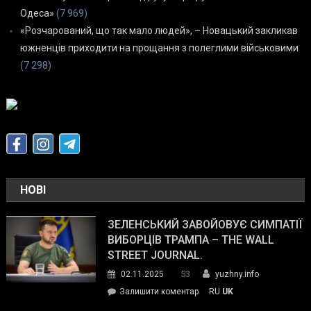
Одеса»
(7 969)
«Розчарований, що так мало людей», – Новацький закликав
южненців приходити на прощання з полеглими військовими
(7 298)
НОВІ
ЗЕЛЕНСЬКИЙ ЗАВОЙОВУЄ СИМПАТІЇ
ВИБОРЦІВ ТРАМПА – THE WALL
STREET JOURNAL.
53
02.11.2025
yuzhny.info
on
Залишити коментар
RU
UK
Зеленський