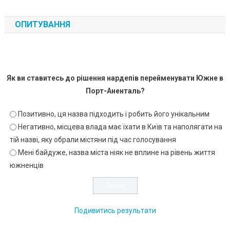
ОПИТУВАННЯ
Як ви ставитесь до рішення нардепів перейменувати Южне в
Порт-Аненталь?
Позитивно, ця назва підходить і робить його унікальним
Негативно, місцева влада має їхати в Київ та наполягати на
тій назві, яку обрали містяни під час голосування
Мені байдуже, назва міста ніяк не вплине на рівень життя
южненців
Подивитись результати