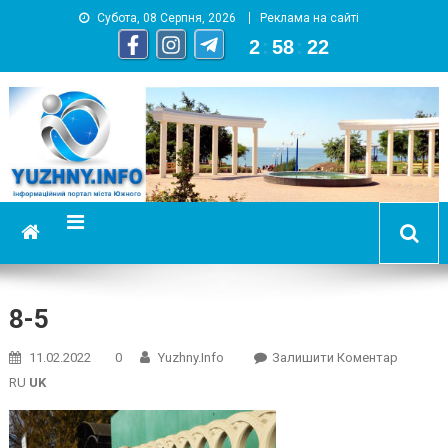
Субота, 08 Серпня, 2026
Реклама на сайті
2
:
58
:
23
YUZHNY.INFO
информационный портал города Южный
8-5
On
11.02.2022
0
Yuzhny.info
Залишити Коментар
8-
RU
UK
5