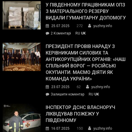
завойовує
У ПІВДЕННОМУ ПРАЦІВНИКАМ ОПЗ
симпатії
З МАТЕРІАЛЬНОГО РЕЗЕРВУ
виборців
ВИДАЛИ ГУМАНІТАРНУ ДОПОМОГУ
Трампа
272
25.07.2025
yuzhny.info
–
до
2 Коментарі
RU
UK
The
У
Wall
Південному
ПРЕЗИДЕНТ ПРОВІВ НАРАДУ З
Street
працівникам
КЕРІВНИКАМИ СИЛОВИХ ТА
Journal.
ОПЗ
АНТИКОРУПЦІЙНИХ ОРГАНІВ: «НАШ
з
СПІЛЬНИЙ ВОРОГ — РОСІЙСЬКІ
матеріального
ОКУПАНТИ. МАЄМО ДІЯТИ ЯК
резерву
КОМАНДА УКРАЇНИ»
видали
62
23.07.2025
yuzhny.info
гуманітарну
on
Залишити коментар
RU
UK
допомогу
Президент
провів
ІНСПЕКТОР ДСНС ВЛАСНОРУЧ
нараду
ЛІКВІДУВАВ ПОЖЕЖУ У
з
ПІВДЕННОМУ
керівниками
150
16.07.2025
yuzhny.info
силових