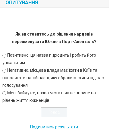
ОПИТУВАННЯ
Як ви ставитесь до рішення нардепів
перейменувати Южне в Порт-Аненталь?
Позитивно, ця назва підходить і робить його
унікальним
Негативно, місцева влада має їхати в Київ та
наполягати на тій назві, яку обрали містяни під час
голосування
Мені байдуже, назва міста ніяк не вплине на
рівень життя южненців
Подивитись результати