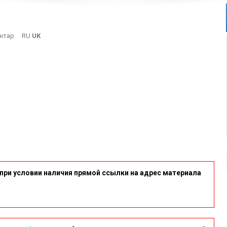
On
нтар
RU
UK
4-
7
при условии наличия прямой ссылки на адрес материала