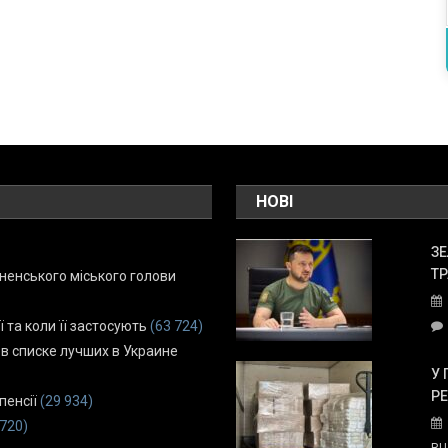
НОВІ
ЗЕ
ТР
енського міського голови
ї та коли її застосують
(63 724)
 в списке лучших в Украине
У 
Р
пенсії
(29 934)
 720)