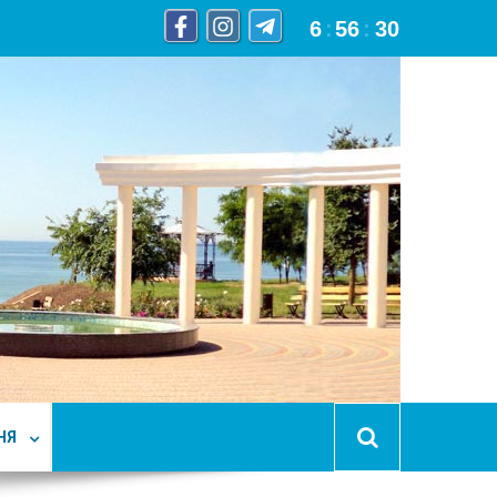
6
:
56
:
31
НЯ