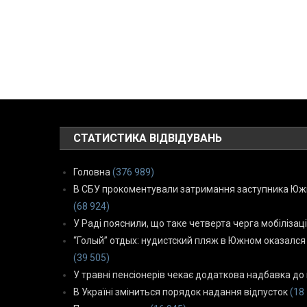
СТАТИСТИКА ВІДВІДУВАНЬ
Головна
(376 989)
В СБУ прокоментували затримання заступника Южн
(68 924)
У Раді пояснили, що таке четверта черга мобілізаці
“Голый” отдых: нудистский пляж в Южном оказался
(39 505)
У травні пенсіонерів чекає додаткова надбавка до 
В Україні зміниться порядок надання відпусток
(18