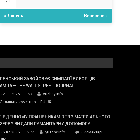
31
« Липень
Вересень »
ЛЕНСЬКИЙ ЗАВОЙОВУЄ СИМПАТІЇ ВИБОРЦІВ
АМПА – THE WALL STREET JOURNAL.
53
02.11.2025
yuzhny.info
on
Залишити коментар
RU
UK
Зеленський
завойовує
ПІВДЕННОМУ ПРАЦІВНИКАМ ОПЗ З МАТЕРІАЛЬНОГО
симпатії
ЕЗЕРВУ ВИДАЛИ ГУМАНІТАРНУ ДОПОМОГУ
виборців
272
до
25.07.2025
yuzhny.info
2 Коментарі
Трампа
У