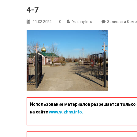
4-7
11.02.2022
0
Yuzhny.info
Залишити Коме
Использование материалов разрешается только 
на сайте
www.yuzhny.info.