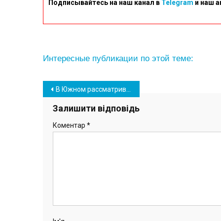
Подписывайтесь на наш канал в
Telegram
и наш а
Интересные публикации по этой теме:
Навігація
В Южном рассматривают вопрос строительства колумбария
записів
Залишити відповідь
Коментар
*