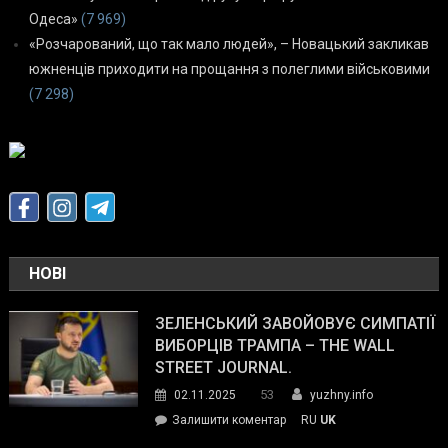
Одеса»
(7 969)
«Розчарований, що так мало людей», – Новацький закликав
южненців приходити на прощання з полеглими військовими
(7 298)
НОВІ
ЗЕЛЕНСЬКИЙ ЗАВОЙОВУЄ СИМПАТІЇ
ВИБОРЦІВ ТРАМПА – THE WALL
STREET JOURNAL.
53
02.11.2025
yuzhny.info
on
Залишити коментар
RU
UK
Зеленський