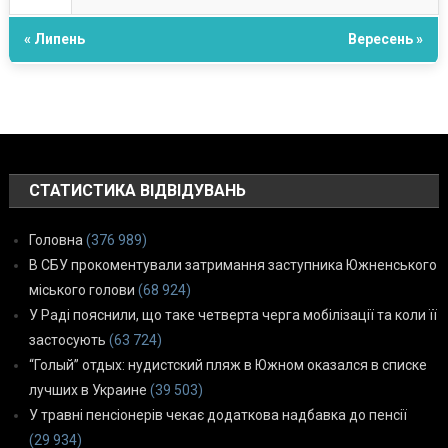
« Липень
Вересень »
СТАТИСТИКА ВІДВІДУВАНЬ
Головна
(376 989)
В СБУ прокоментували затримання заступника Южненського
міського голови
(68 924)
У Раді пояснили, що таке четверта черга мобілізації та коли її
застосують
(63 724)
“Голый” отдых: нудистский пляж в Южном оказался в списке
лучших в Украине
(39 503)
У травні пенсіонерів чекає додаткова надбавка до пенсії
(29 934)