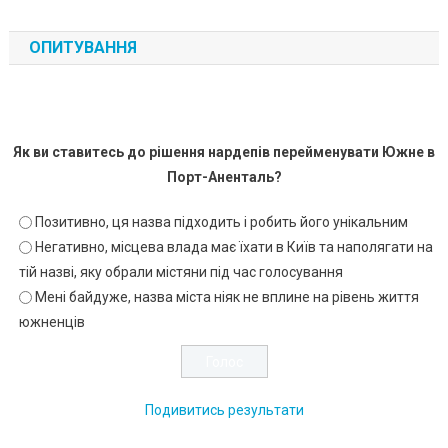
ОПИТУВАННЯ
Як ви ставитесь до рішення нардепів перейменувати Южне в
Порт-Аненталь?
Позитивно, ця назва підходить і робить його унікальним
Негативно, місцева влада має їхати в Київ та наполягати на
тій назві, яку обрали містяни під час голосування
Мені байдуже, назва міста ніяк не вплине на рівень життя
южненців
Подивитись результати