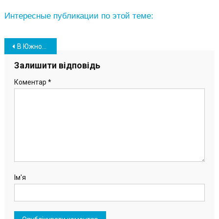
Интересные публикации по этой теме:
Навігація
В Южном рассматривают вопрос строительства колумбария
записів
Залишити відповідь
Коментар
*
Ім'я