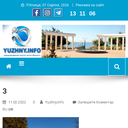
П’ятниця, 07 Серпня, 2026
Реклама на сайті
13
:
11
:
07
YUZHNY.INFO
информационный портал города Южный
3
On
11.02.2022
0
Yuzhny.info
Залишити Коментар
3
RU
UK