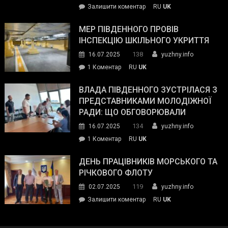
on
Залишити коментар
RU
UK
та
Інспектор
антикорупційних
ДСНС
МЕР ПІВДЕННОГО ПРОВІВ
органів:
власноруч
ІНСПЕКЦІЮ ШКІЛЬНОГО УКРИТТЯ
«Наш
ліквідував
спільний
138
16.07.2025
yuzhny.info
пожежу
ворог
до
1 Коментар
RU
UK
у
—
Мер
Південному
російські
Південного
ВЛАДА ПІВДЕННОГО ЗУСТРІЛАСЯ З
окупанти.
провів
ПРЕДСТАВНИКАМИ МОЛОДІЖНОЇ
Маємо
інспекцію
РАДИ: ЩО ОБГОВОРЮВАЛИ
діяти
шкільного
134
16.07.2025
yuzhny.info
як
укриття
команда
до
1 Коментар
RU
UK
України»
Влада
Південного
ДЕНЬ ПРАЦІВНИКІВ МОРСЬКОГО ТА
зустрілася
РІЧКОВОГО ФЛОТУ
з
119
02.07.2025
yuzhny.info
представниками
on
Залишити коментар
RU
UK
молодіжної
День
ради:
працівників
що