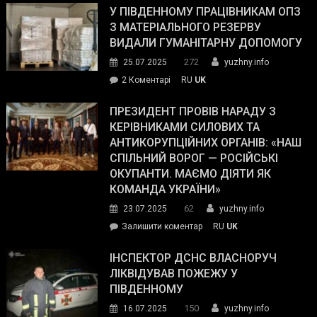
завойовує
У ПІВДЕННОМУ ПРАЦІВНИКАМ ОПЗ
симпатії
З МАТЕРІАЛЬНОГО РЕЗЕРВУ
виборців
ВИДАЛИ ГУМАНІТАРНУ ДОПОМОГУ
Трампа
272
25.07.2025
yuzhny.info
–
до
2 Коментарі
RU
UK
The
У
Wall
Південному
ПРЕЗИДЕНТ ПРОВІВ НАРАДУ З
Street
працівникам
КЕРІВНИКАМИ СИЛОВИХ ТА
Journal.
ОПЗ
АНТИКОРУПЦІЙНИХ ОРГАНІВ: «НАШ
з
СПІЛЬНИЙ ВОРОГ — РОСІЙСЬКІ
матеріального
ОКУПАНТИ. МАЄМО ДІЯТИ ЯК
резерву
КОМАНДА УКРАЇНИ»
видали
62
23.07.2025
yuzhny.info
гуманітарну
on
Залишити коментар
RU
UK
допомогу
Президент
провів
ІНСПЕКТОР ДСНС ВЛАСНОРУЧ
нараду
ЛІКВІДУВАВ ПОЖЕЖУ У
з
ПІВДЕННОМУ
керівниками
150
16.07.2025
yuzhny.info
силових