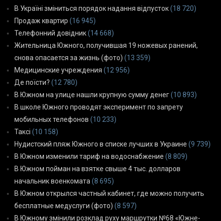
В Україні зміниться порядок надання відпусток
(18 720)
Продаж квартир
(16 945)
Телефонний довідник
(14 668)
Жительница Южного, получившая 19 ножевых ранений,
снова опасается за жизнь (фото)
(13 359)
Медицинские учреждения
(12 956)
Де поїсти?
(12 780)
В Южном на улице нашли крупную сумму денег
(10 893)
В школе Южного проводят эксперимент по запрету
мобильных телефонов
(10 233)
Таксі
(10 158)
Нудистский пляж Южного в списке лучших в Украине
(9 739)
В Южном изменили тариф на водоснабжение
(8 809)
В Южном пойман на взятке свыше 4 тыс. долларов
начальник военкомата
(8 695)
В Южном открылся частный кабинет, где можно получить
бесплатные медуслуги (фото)
(8 597)
В Южному змінили розклад руху маршрутки №68 «Южне-