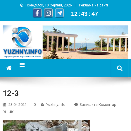
Понеділок, 10 Серпня, 2026
Реклама на сайті
12
:
43
:
48
YUZHNY.INFO
информационный портал города Южный
12-3
On
23.04.2021
0
Yuzhny.info
Залишити Коментар
12-
RU
UK
3