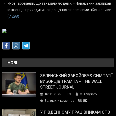
«Розчарований, що так мало людей», – Новацький закликав
южненців приходити на прощання з полеглими військовими
(7 298)
НОВІ
ЗЕЛЕНСЬКИЙ ЗАВОЙОВУЄ СИМПАТІЇ
ВИБОРЦІВ ТРАМПА – THE WALL
STREET JOURNAL.
53
02.11.2025
yuzhny.info
on
Залишити коментар
RU
UK
Зеленський
завойовує
У ПІВДЕННОМУ ПРАЦІВНИКАМ ОПЗ