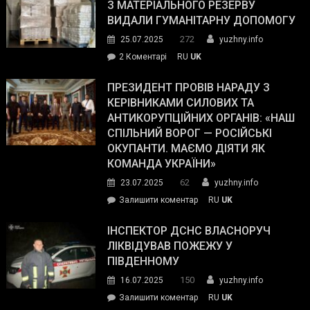
симпатії
З МАТЕРІАЛЬНОГО РЕЗЕРВУ
виборців
ВИДАЛИ ГУМАНІТАРНУ ДОПОМОГУ
Трампа
272
25.07.2025
yuzhny.info
–
до
2 Коментарі
RU
UK
The
У
Wall
Південному
ПРЕЗИДЕНТ ПРОВІВ НАРАДУ З
Street
працівникам
КЕРІВНИКАМИ СИЛОВИХ ТА
Journal.
ОПЗ
АНТИКОРУПЦІЙНИХ ОРГАНІВ: «НАШ
з
СПІЛЬНИЙ ВОРОГ — РОСІЙСЬКІ
матеріального
ОКУПАНТИ. МАЄМО ДІЯТИ ЯК
резерву
КОМАНДА УКРАЇНИ»
видали
62
23.07.2025
yuzhny.info
гуманітарну
on
Залишити коментар
RU
UK
допомогу
Президент
провів
ІНСПЕКТОР ДСНС ВЛАСНОРУЧ
нараду
ЛІКВІДУВАВ ПОЖЕЖУ У
з
ПІВДЕННОМУ
керівниками
150
16.07.2025
yuzhny.info
силових
on
Залишити коментар
RU
UK
та