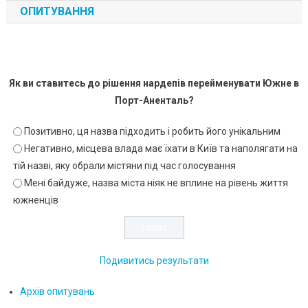
ОПИТУВАННЯ
Як ви ставитесь до рішення нардепів перейменувати Южне в
Порт-Аненталь?
Позитивно, ця назва підходить і робить його унікальним
Негативно, місцева влада має їхати в Київ та наполягати на
тій назві, яку обрали містяни під час голосування
Мені байдуже, назва міста ніяк не вплине на рівень життя
южненців
Подивитись результати
Архів опитувань