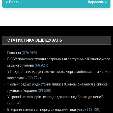
« Липень
Вересень »
СТАТИСТИКА ВІДВІДУВАНЬ
Головна
(376 989)
В СБУ прокоментували затримання заступника Южненського
міського голови
(68 924)
У Раді пояснили, що таке четверта черга мобілізації та коли її
застосують
(63 724)
“Голый” отдых: нудистский пляж в Южном оказался в списке
лучших в Украине
(39 508)
У травні пенсіонерів чекає додаткова надбавка до пенсії
(29 934)
В Україні зміниться порядок надання відпусток
(18 720)