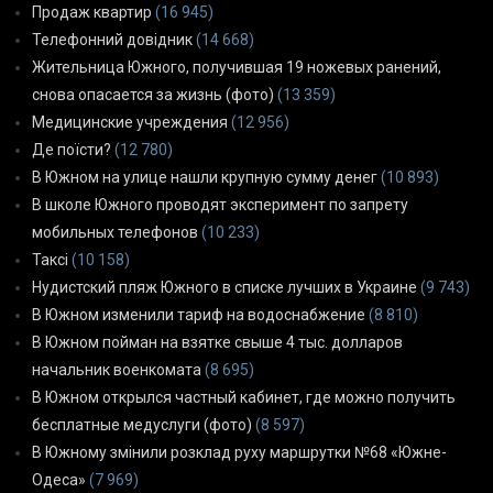
Продаж квартир
(16 945)
Телефонний довідник
(14 668)
Жительница Южного, получившая 19 ножевых ранений,
снова опасается за жизнь (фото)
(13 359)
Медицинские учреждения
(12 956)
Де поїсти?
(12 780)
В Южном на улице нашли крупную сумму денег
(10 893)
В школе Южного проводят эксперимент по запрету
мобильных телефонов
(10 233)
Таксі
(10 158)
Нудистский пляж Южного в списке лучших в Украине
(9 743)
В Южном изменили тариф на водоснабжение
(8 810)
В Южном пойман на взятке свыше 4 тыс. долларов
начальник военкомата
(8 695)
В Южном открылся частный кабинет, где можно получить
бесплатные медуслуги (фото)
(8 597)
В Южному змінили розклад руху маршрутки №68 «Южне-
Одеса»
(7 969)