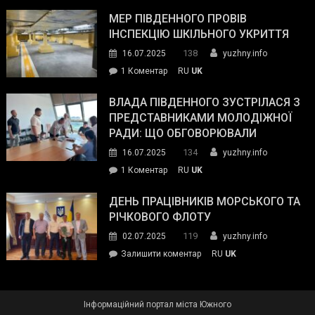
Інспектор
антикорупційних
ДСНС
МЕР ПІВДЕННОГО ПРОВІВ
органів:
власноруч
ІНСПЕКЦІЮ ШКІЛЬНОГО УКРИТТЯ
«Наш
ліквідував
спільний
138
16.07.2025
yuzhny.info
пожежу
ворог
до
1 Коментар
RU
UK
у
—
Мер
Південному
російські
Південного
ВЛАДА ПІВДЕННОГО ЗУСТРІЛАСЯ З
окупанти.
провів
ПРЕДСТАВНИКАМИ МОЛОДІЖНОЇ
Маємо
інспекцію
РАДИ: ЩО ОБГОВОРЮВАЛИ
діяти
шкільного
134
16.07.2025
yuzhny.info
як
укриття
команда
до
1 Коментар
RU
UK
України»
Влада
Південного
ДЕНЬ ПРАЦІВНИКІВ МОРСЬКОГО ТА
зустрілася
РІЧКОВОГО ФЛОТУ
з
119
02.07.2025
yuzhny.info
представниками
on
Залишити коментар
RU
UK
молодіжної
День
ради:
працівників
що
морського
обговорювали
Інформаційний портал міста Южного
та