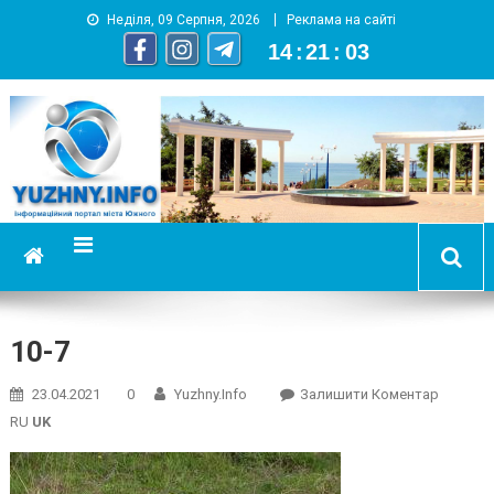
Неділя, 09 Серпня, 2026
Реклама на сайті
14
:
21
:
04
YUZHNY.INFO
информационный портал города Южный
10-7
On
23.04.2021
0
Yuzhny.info
Залишити Коментар
10-
RU
UK
7