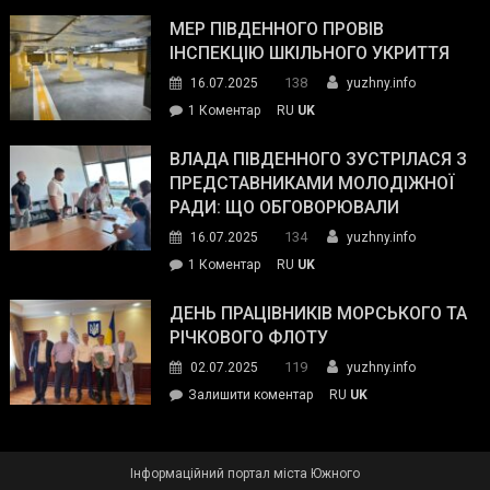
Інспектор
антикорупційних
ДСНС
МЕР ПІВДЕННОГО ПРОВІВ
органів:
власноруч
ІНСПЕКЦІЮ ШКІЛЬНОГО УКРИТТЯ
«Наш
ліквідував
спільний
138
16.07.2025
yuzhny.info
пожежу
ворог
до
1 Коментар
RU
UK
у
—
Мер
Південному
російські
Південного
ВЛАДА ПІВДЕННОГО ЗУСТРІЛАСЯ З
окупанти.
провів
ПРЕДСТАВНИКАМИ МОЛОДІЖНОЇ
Маємо
інспекцію
РАДИ: ЩО ОБГОВОРЮВАЛИ
діяти
шкільного
134
16.07.2025
yuzhny.info
як
укриття
команда
до
1 Коментар
RU
UK
України»
Влада
Південного
ДЕНЬ ПРАЦІВНИКІВ МОРСЬКОГО ТА
зустрілася
РІЧКОВОГО ФЛОТУ
з
119
02.07.2025
yuzhny.info
представниками
on
Залишити коментар
RU
UK
молодіжної
День
ради:
працівників
що
морського
обговорювали
Інформаційний портал міста Южного
та