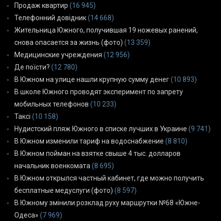
Продаж квартир
(16 945)
Телефонний довідник
(14 668)
Жительница Южного, получившая 19 ножевых ранений,
снова опасается за жизнь (фото)
(13 359)
Медицинские учреждения
(12 956)
Де поїсти?
(12 780)
В Южном на улице нашли крупную сумму денег
(10 893)
В школе Южного проводят эксперимент по запрету
мобильных телефонов
(10 233)
Таксі
(10 158)
Нудистский пляж Южного в списке лучших в Украине
(9 741)
В Южном изменили тариф на водоснабжение
(8 810)
В Южном пойман на взятке свыше 4 тыс. долларов
начальник военкомата
(8 695)
В Южном открылся частный кабинет, где можно получить
бесплатные медуслуги (фото)
(8 597)
В Южному змінили розклад руху маршрутки №68 «Южне-
Одеса»
(7 969)