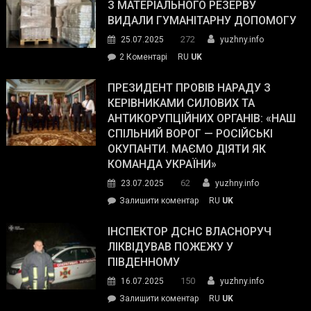
симпатії
З МАТЕРІАЛЬНОГО РЕЗЕРВУ
виборців
ВИДАЛИ ГУМАНІТАРНУ ДОПОМОГУ
Трампа
272
25.07.2025
yuzhny.info
–
до
2 Коментарі
RU
UK
The
У
Wall
Південному
ПРЕЗИДЕНТ ПРОВІВ НАРАДУ З
Street
працівникам
КЕРІВНИКАМИ СИЛОВИХ ТА
Journal.
ОПЗ
АНТИКОРУПЦІЙНИХ ОРГАНІВ: «НАШ
з
СПІЛЬНИЙ ВОРОГ — РОСІЙСЬКІ
матеріального
ОКУПАНТИ. МАЄМО ДІЯТИ ЯК
резерву
КОМАНДА УКРАЇНИ»
видали
62
23.07.2025
yuzhny.info
гуманітарну
on
Залишити коментар
RU
UK
допомогу
Президент
провів
ІНСПЕКТОР ДСНС ВЛАСНОРУЧ
нараду
ЛІКВІДУВАВ ПОЖЕЖУ У
з
ПІВДЕННОМУ
керівниками
150
16.07.2025
yuzhny.info
силових
on
Залишити коментар
RU
UK
та