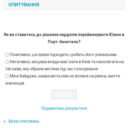
ОПИТУВАННЯ
Як ви ставитесь до рішення нардепів перейменувати Южне в
Порт-Аненталь?
Позитивно, ця назва підходить і робить його унікальним
Негативно, місцева влада має їхати в Київ та наполягати на
тій назві, яку обрали містяни під час голосування
Мені байдуже, назва міста ніяк не вплине на рівень життя
южненців
Подивитись результати
Архів опитувань