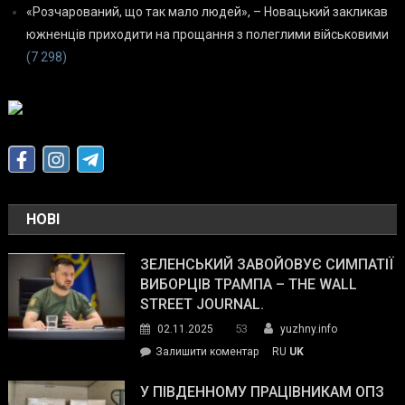
«Розчарований, що так мало людей», – Новацький закликав
южненців приходити на прощання з полеглими військовими
(7 298)
НОВІ
ЗЕЛЕНСЬКИЙ ЗАВОЙОВУЄ СИМПАТІЇ
ВИБОРЦІВ ТРАМПА – THE WALL
STREET JOURNAL.
53
02.11.2025
yuzhny.info
on
Залишити коментар
RU
UK
Зеленський
завойовує
У ПІВДЕННОМУ ПРАЦІВНИКАМ ОПЗ