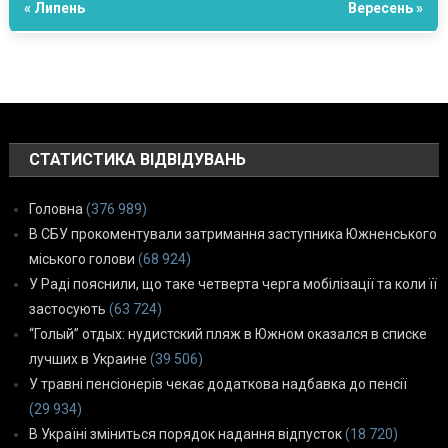
« Липень
Вересень »
СТАТИСТИКА ВІДВІДУВАНЬ
Головна
(376 989)
В СБУ прокоментували затримання заступника Южненського
міського голови
(68 924)
У Раді пояснили, що таке четверта черга мобілізації та коли її
застосують
(63 724)
“Голый” отдых: нудистский пляж в Южном оказался в списке
лучших в Украине
(39 506)
У травні пенсіонерів чекає додаткова надбавка до пенсії
(29 934)
В Україні зміниться порядок надання відпусток
(18 720)