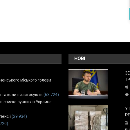
НОВІ
ЗЕ
ТР
енського міського голови
ї та коли її застосують
(63 724)
 в списке лучших в Украине
У 
Р
пенсії
(29 934)
 720)