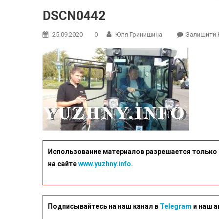
DSCN0442
25.09.2020
0
Юля Гринишина
Залишити 
Использование материалов разрешается только 
на сайте
www.yuzhny.info.
Подписывайтесь на наш канал в
Telegram
и наш а