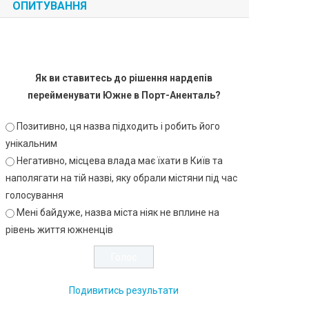
ОПИТУВАННЯ
Як ви ставитесь до рішення нардепів
перейменувати Южне в Порт-Аненталь?
Позитивно, ця назва підходить і робить його
унікальним
Негативно, місцева влада має їхати в Київ та
наполягати на тій назві, яку обрали містяни під час
голосування
Мені байдуже, назва міста ніяк не вплине на
рівень життя южненців
Подивитись результати