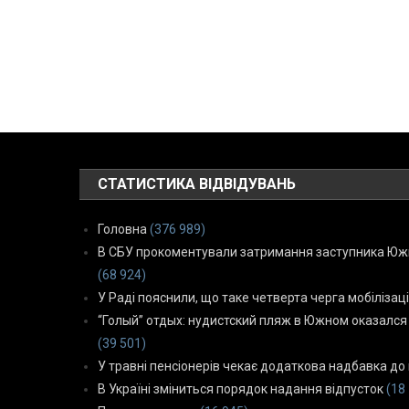
СТАТИСТИКА ВІДВІДУВАНЬ
Головна
(376 989)
В СБУ прокоментували затримання заступника Южн
(68 924)
У Раді пояснили, що таке четверта черга мобілізаці
“Голый” отдых: нудистский пляж в Южном оказался
(39 501)
У травні пенсіонерів чекає додаткова надбавка до 
В Україні зміниться порядок надання відпусток
(18