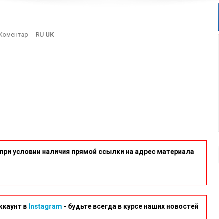
On
Коментар
RU
UK
DSCN0442
при условии наличия прямой ссылки на адрес материала
ккаунт в
Instagram
- будьте всегда в курсе наших новостей