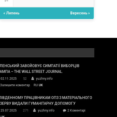
31
« Липень
Вересень »
ЛЕНСЬКИЙ ЗАВОЙОВУЄ СИМПАТІЇ ВИБОРЦІВ
АМПА – THE WALL STREET JOURNAL.
52
02.11.2025
yuzhny.info
on
Залишити коментар
RU
UK
Зеленський
завойовує
ПІВДЕННОМУ ПРАЦІВНИКАМ ОПЗ З МАТЕРІАЛЬНОГО
симпатії
ЕЗЕРВУ ВИДАЛИ ГУМАНІТАРНУ ДОПОМОГУ
виборців
271
до
25.07.2025
yuzhny.info
2 Коментарі
Трампа
У