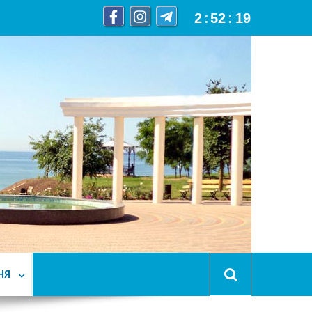
2
:
52
:
20
НЯ