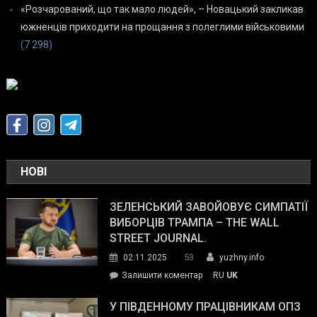
«Розчарований, що так мало людей», – Новацький закликав
южненців приходити на прощання з полеглими військовими
(7 298)
НОВІ
ЗЕЛЕНСЬКИЙ ЗАВОЙОВУЄ СИМПАТІЇ
ВИБОРЦІВ ТРАМПА – THE WALL
STREET JOURNAL.
53
02.11.2025
yuzhny.info
on
Залишити коментар
RU
UK
Зеленський
завойовує
У ПІВДЕННОМУ ПРАЦІВНИКАМ ОПЗ