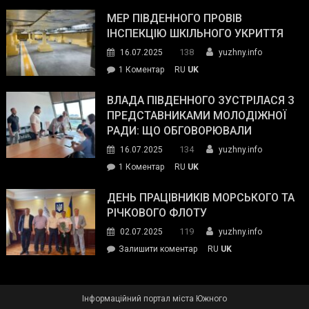
Інспектор
антикорупційних
ДСНС
МЕР ПІВДЕННОГО ПРОВІВ
органів:
власноруч
ІНСПЕКЦІЮ ШКІЛЬНОГО УКРИТТЯ
«Наш
ліквідував
спільний
138
16.07.2025
yuzhny.info
пожежу
ворог
до
1 Коментар
RU
UK
у
—
Мер
Південному
російські
Південного
ВЛАДА ПІВДЕННОГО ЗУСТРІЛАСЯ З
окупанти.
провів
ПРЕДСТАВНИКАМИ МОЛОДІЖНОЇ
Маємо
інспекцію
РАДИ: ЩО ОБГОВОРЮВАЛИ
діяти
шкільного
134
16.07.2025
yuzhny.info
як
укриття
команда
до
1 Коментар
RU
UK
України»
Влада
Південного
ДЕНЬ ПРАЦІВНИКІВ МОРСЬКОГО ТА
зустрілася
РІЧКОВОГО ФЛОТУ
з
119
02.07.2025
yuzhny.info
представниками
on
Залишити коментар
RU
UK
молодіжної
День
ради:
працівників
що
морського
обговорювали
Інформаційний портал міста Южного
та