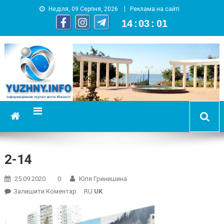
Неділя, 09 Серпня, 2026
Реклама на сайті
14
:
03
:
02
YUZHNY.INFO
информационный портал города Южный
2-14
25.09.2020
0
Юля Гринишина
On
Залишити Коментар
RU
UK
2-
14