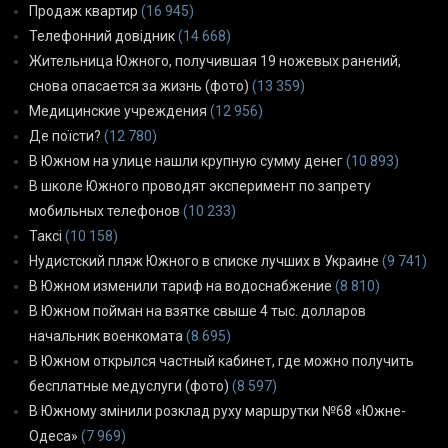
Продаж квартир
(16 945)
Телефонний довідник
(14 668)
Жительница Южного, получившая 19 ножевых ранений,
снова опасается за жизнь (фото)
(13 359)
Медицинские учреждения
(12 956)
Де поїсти?
(12 780)
В Южном на улице нашли крупную сумму денег
(10 893)
В школе Южного проводят эксперимент по запрету
мобильных телефонов
(10 233)
Таксі
(10 158)
Нудистский пляж Южного в списке лучших в Украине
(9 741)
В Южном изменили тариф на водоснабжение
(8 810)
В Южном пойман на взятке свыше 4 тыс. долларов
начальник военкомата
(8 695)
В Южном открылся частный кабинет, где можно получить
бесплатные медуслуги (фото)
(8 597)
В Южному змінили розклад руху маршрутки №68 «Южне-
Одеса»
(7 969)