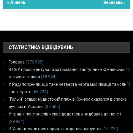
« Липень
Вересень »
СТАТИСТИКА ВІДВІДУВАНЬ
Головна
(376 989)
В СБУ прокоментували затримання заступника Южненського
міського голови
(68 924)
У Раді пояснили, що таке четверта черга мобілізації та коли її
застосують
(63 724)
“Голый” отдых: нудистский пляж в Южном оказался в списке
лучших в Украине
(39 506)
У травні пенсіонерів чекає додаткова надбавка до пенсії
(29 934)
В Україні зміниться порядок надання відпусток
(18 720)