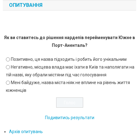
ОПИТУВАННЯ
Як ви ставитесь до рішення нардепів перейменувати Южне в
Порт-Аненталь?
Позитивно, ця назва підходить і робить його унікальним
Негативно, місцева влада має їхати в Київ та наполягати на
тій назві, яку обрали містяни під час голосування
Мені байдуже, назва міста ніяк не вплине на рівень життя
южненців
Подивитись результати
Архів опитувань