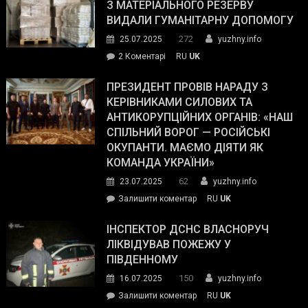
симпатії
З МАТЕРІАЛЬНОГО РЕЗЕРВУ
виборців
ВИДАЛИ ГУМАНІТАРНУ ДОПОМОГУ
Трампа
272
25.07.2025
yuzhny.info
–
до
2 Коментарі
RU
UK
The
У
Wall
Південному
ПРЕЗИДЕНТ ПРОВІВ НАРАДУ З
Street
працівникам
КЕРІВНИКАМИ СИЛОВИХ ТА
Journal.
ОПЗ
АНТИКОРУПЦІЙНИХ ОРГАНІВ: «НАШ
з
СПІЛЬНИЙ ВОРОГ — РОСІЙСЬКІ
матеріального
ОКУПАНТИ. МАЄМО ДІЯТИ ЯК
резерву
КОМАНДА УКРАЇНИ»
видали
62
23.07.2025
yuzhny.info
гуманітарну
on
Залишити коментар
RU
UK
допомогу
Президент
провів
ІНСПЕКТОР ДСНС ВЛАСНОРУЧ
нараду
ЛІКВІДУВАВ ПОЖЕЖУ У
з
ПІВДЕННОМУ
керівниками
150
16.07.2025
yuzhny.info
силових
on
Залишити коментар
RU
UK
та