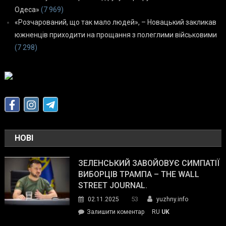
Одеса»
(7 969)
«Розчарований, що так мало людей», – Новацький закликав
южненців приходити на прощання з полеглими військовими
(7 298)
НОВІ
ЗЕЛЕНСЬКИЙ ЗАВОЙОВУЄ СИМПАТІЇ
ВИБОРЦІВ ТРАМПА – THE WALL
STREET JOURNAL.
53
02.11.2025
yuzhny.info
on
Залишити коментар
RU
UK
Зеленський