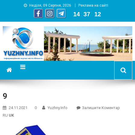
Неділя, 09 Серпня, 2026
Реклама на сайті
14
:
37
:
13
YUZHNY.INFO
информационный портал города Южный
9
On
24.11.2021
0
Yuzhny.info
Залишити Коментар
9
RU
UK