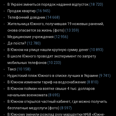
В Україні зміниться порядок надання відпусток
(18 720)
Продаж квартир
(16 945)
Телефонний довідник
(14 668)
Жительница Южного, получившая 19 ножевых ранений,
снова опасается за жизнь (фото)
(13 359)
Медицинские учреждения
(12 956)
Де поїсти?
(12 780)
В Южном на улице нашли крупную сумму денег
(10 893)
В школе Южного проводят эксперимент по запрету
мобильных телефонов
(10 233)
Таксі
(10 158)
Нудистский пляж Южного в списке лучших в Украине
(9 741)
В Южном изменили тариф на водоснабжение
(8 810)
В Южном пойман на взятке свыше 4 тыс. долларов
начальник военкомата
(8 695)
В Южном открылся частный кабинет, где можно получить
бесплатные медуслуги (фото)
(8 597)
В Южному змінили розклад руху маршрутки №68 «Южне-