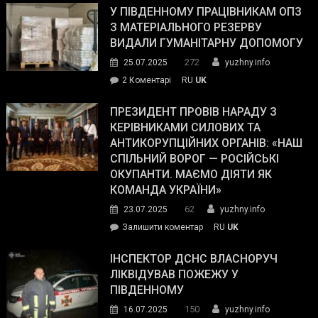
завойовує
У ПІВДЕННОМУ ПРАЦІВНИКАМ ОПЗ
симпатії
З МАТЕРІАЛЬНОГО РЕЗЕРВУ
виборців
ВИДАЛИ ГУМАНІТАРНУ ДОПОМОГУ
Трампа
272
25.07.2025
yuzhny.info
–
до
2 Коментарі
RU
UK
The
У
Wall
Південному
ПРЕЗИДЕНТ ПРОВІВ НАРАДУ З
Street
працівникам
КЕРІВНИКАМИ СИЛОВИХ ТА
Journal.
ОПЗ
АНТИКОРУПЦІЙНИХ ОРГАНІВ: «НАШ
з
СПІЛЬНИЙ ВОРОГ — РОСІЙСЬКІ
матеріального
ОКУПАНТИ. МАЄМО ДІЯТИ ЯК
резерву
КОМАНДА УКРАЇНИ»
видали
62
23.07.2025
yuzhny.info
гуманітарну
on
Залишити коментар
RU
UK
допомогу
Президент
провів
ІНСПЕКТОР ДСНС ВЛАСНОРУЧ
нараду
ЛІКВІДУВАВ ПОЖЕЖУ У
з
ПІВДЕННОМУ
керівниками
150
16.07.2025
yuzhny.info
силових