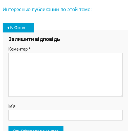
Интересные публикации по этой теме:
Навігація
В Южном приступили к строительству еще одной детской площадки
записів
Залишити відповідь
Коментар
*
Ім'я