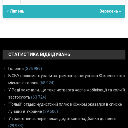
« Липень
Вересень »
СТАТИСТИКА ВІДВІДУВАНЬ
Головна
(376 989)
В СБУ прокоментували затримання заступника Южненського
міського голови
(68 924)
У Раді пояснили, що таке четверта черга мобілізації та коли її
застосують
(63 724)
“Голый” отдых: нудистский пляж в Южном оказался в списке
лучших в Украине
(39 506)
У травні пенсіонерів чекає додаткова надбавка до пенсії
(29 934)