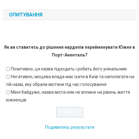
ОПИТУВАННЯ
Як ви ставитесь до рішення нардепів перейменувати Южне в
Порт-Аненталь?
Позитивно, ця назва підходить і робить його унікальним
Негативно, місцева влада має їхати в Київ та наполягати на
тій назві, яку обрали містяни під час голосування
Мені байдуже, назва міста ніяк не вплине на рівень життя
южненців
Подивитись результати