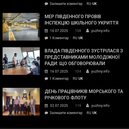
on
Залишити коментар
RU
UK
та
Інспектор
антикорупційних
ДСНС
МЕР ПІВДЕННОГО ПРОВІВ
органів:
власноруч
ІНСПЕКЦІЮ ШКІЛЬНОГО УКРИТТЯ
«Наш
ліквідував
спільний
138
16.07.2025
yuzhny.info
пожежу
ворог
до
1 Коментар
RU
UK
у
—
Мер
Південному
російські
Південного
ВЛАДА ПІВДЕННОГО ЗУСТРІЛАСЯ З
окупанти.
провів
ПРЕДСТАВНИКАМИ МОЛОДІЖНОЇ
Маємо
інспекцію
РАДИ: ЩО ОБГОВОРЮВАЛИ
діяти
шкільного
134
16.07.2025
yuzhny.info
як
укриття
команда
до
1 Коментар
RU
UK
України»
Влада
Південного
ДЕНЬ ПРАЦІВНИКІВ МОРСЬКОГО ТА
зустрілася
РІЧКОВОГО ФЛОТУ
з
119
02.07.2025
yuzhny.info
представниками
on
Залишити коментар
RU
UK
молодіжної
День
ради:
працівників
що