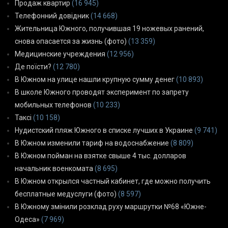
Продаж квартир
(16 945)
Телефонний довідник
(14 668)
Жительница Южного, получившая 19 ножевых ранений,
снова опасается за жизнь (фото)
(13 359)
Медицинские учреждения
(12 956)
Де поїсти?
(12 780)
В Южном на улице нашли крупную сумму денег
(10 893)
В школе Южного проводят эксперимент по запрету
мобильных телефонов
(10 233)
Таксі
(10 158)
Нудистский пляж Южного в списке лучших в Украине
(9 741)
В Южном изменили тариф на водоснабжение
(8 809)
В Южном пойман на взятке свыше 4 тыс. долларов
начальник военкомата
(8 695)
В Южном открылся частный кабинет, где можно получить
бесплатные медуслуги (фото)
(8 597)
В Южному змінили розклад руху маршрутки №68 «Южне-
Одеса»
(7 969)