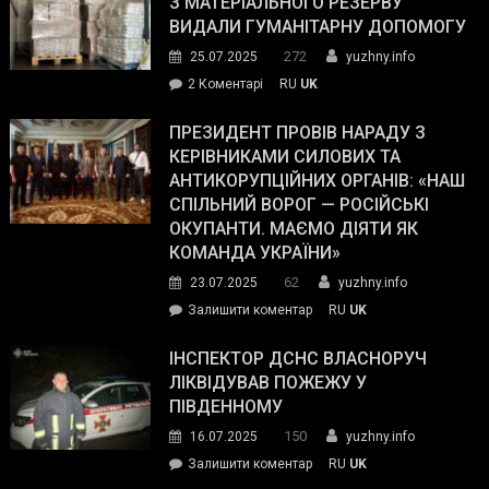
З МАТЕРІАЛЬНОГО РЕЗЕРВУ
виборців
ВИДАЛИ ГУМАНІТАРНУ ДОПОМОГУ
Трампа
272
25.07.2025
yuzhny.info
–
до
2 Коментарі
RU
UK
The
У
Wall
Південному
ПРЕЗИДЕНТ ПРОВІВ НАРАДУ З
Street
працівникам
КЕРІВНИКАМИ СИЛОВИХ ТА
Journal.
ОПЗ
АНТИКОРУПЦІЙНИХ ОРГАНІВ: «НАШ
з
СПІЛЬНИЙ ВОРОГ — РОСІЙСЬКІ
матеріального
ОКУПАНТИ. МАЄМО ДІЯТИ ЯК
резерву
КОМАНДА УКРАЇНИ»
видали
62
23.07.2025
yuzhny.info
гуманітарну
on
Залишити коментар
RU
UK
допомогу
Президент
провів
ІНСПЕКТОР ДСНС ВЛАСНОРУЧ
нараду
ЛІКВІДУВАВ ПОЖЕЖУ У
з
ПІВДЕННОМУ
керівниками
150
16.07.2025
yuzhny.info
силових
on
Залишити коментар
RU
UK
та
Інспектор