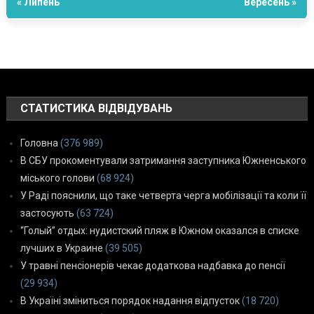
« Липень
Вересень »
СТАТИСТИКА ВІДВІДУВАНЬ
Головна
(376 989)
В СБУ прокоментували затримання заступника Южненського
міського голови
(68 924)
У Раді пояснили, що таке четверта черга мобілізації та коли її
застосують
(63 724)
“Голый” отдых: нудистский пляж в Южном оказался в списке
лучших в Украине
(39 505)
У травні пенсіонерів чекає додаткова надбавка до пенсії
(29 934)
В Україні зміниться порядок надання відпусток
(18 720)