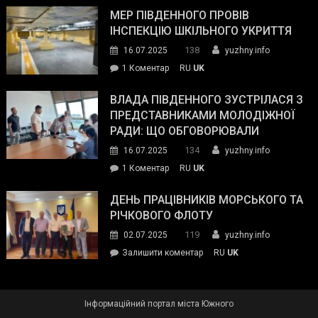
антикорупційних
ДСНС
МЕР ПІВДЕННОГО ПРОВІВ
органів:
власноруч
ІНСПЕКЦІЮ ШКІЛЬНОГО УКРИТТЯ
«Наш
ліквідував
спільний
138
16.07.2025
yuzhny.info
пожежу
ворог
до
1 Коментар
RU
UK
у
—
Мер
Південному
російські
Південного
ВЛАДА ПІВДЕННОГО ЗУСТРІЛАСЯ З
окупанти.
провів
ПРЕДСТАВНИКАМИ МОЛОДІЖНОЇ
Маємо
інспекцію
РАДИ: ЩО ОБГОВОРЮВАЛИ
діяти
шкільного
134
16.07.2025
yuzhny.info
як
укриття
команда
до
1 Коментар
RU
UK
України»
Влада
Південного
ДЕНЬ ПРАЦІВНИКІВ МОРСЬКОГО ТА
зустрілася
РІЧКОВОГО ФЛОТУ
з
119
02.07.2025
yuzhny.info
представниками
on
Залишити коментар
RU
UK
молодіжної
День
ради:
працівників
що
морського
обговорювали
Інформаційний портал міста Южного
та