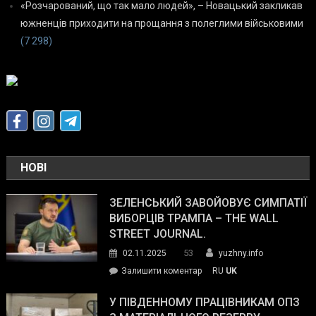
«Розчарований, що так мало людей», – Новацький закликав
южненців приходити на прощання з полеглими військовими
(7 298)
НОВІ
ЗЕЛЕНСЬКИЙ ЗАВОЙОВУЄ СИМПАТІЇ
ВИБОРЦІВ ТРАМПА – THE WALL
STREET JOURNAL.
53
02.11.2025
yuzhny.info
on
Залишити коментар
RU
UK
Зеленський
завойовує
У ПІВДЕННОМУ ПРАЦІВНИКАМ ОПЗ
симпатії