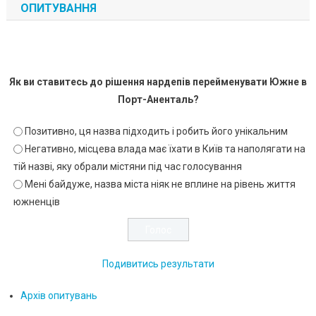
ОПИТУВАННЯ
Як ви ставитесь до рішення нардепів перейменувати Южне в
Порт-Аненталь?
Позитивно, ця назва підходить і робить його унікальним
Негативно, місцева влада має їхати в Київ та наполягати на
тій назві, яку обрали містяни під час голосування
Мені байдуже, назва міста ніяк не вплине на рівень життя
южненців
Подивитись результати
Архів опитувань