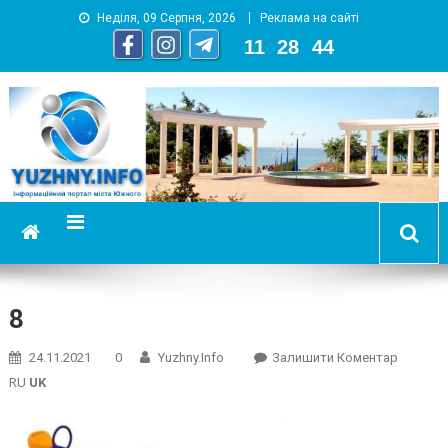
Неділя, 09 Серпня, 2026
Реклама на сайті
11
:
28
:
45
YUZHNY.INFO
информационный портал города Южный
8
On
24.11.2021
0
Yuzhny.info
Залишити Коментар
8
RU
UK