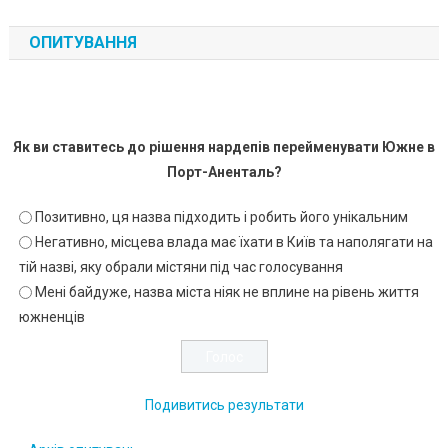
ОПИТУВАННЯ
Як ви ставитесь до рішення нардепів перейменувати Южне в
Порт-Аненталь?
Позитивно, ця назва підходить і робить його унікальним
Негативно, місцева влада має їхати в Київ та наполягати на
тій назві, яку обрали містяни під час голосування
Мені байдуже, назва міста ніяк не вплине на рівень життя
южненців
Подивитись результати