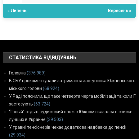
« Липень
Вересень »
СТАТИСТИКА ВІДВІДУВАНЬ
Головна
(376 989)
В СБУ прокоментували затримання заступника Южненського
міського голови
(68 924)
У Раді пояснили, що таке четверта черга мобілізації та коли її
застосують
(63 724)
“Голый” отдых: нудистский пляж в Южном оказался в списке
лучших в Украине
(39 503)
У травні пенсіонерів чекає додаткова надбавка до пенсії
(29 934)