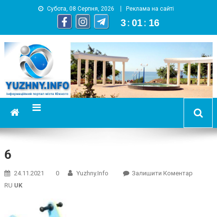
Субота, 08 Серпня, 2026
Реклама на сайті
3
:
01
:
17
YUZHNY.INFO
информационный портал города Южный
6
On
24.11.2021
0
Yuzhny.info
Залишити Коментар
6
RU
UK