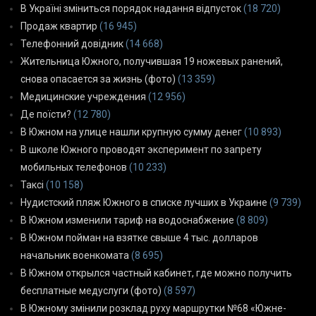
В Україні зміниться порядок надання відпусток
(18 720)
Продаж квартир
(16 945)
Телефонний довідник
(14 668)
Жительница Южного, получившая 19 ножевых ранений,
снова опасается за жизнь (фото)
(13 359)
Медицинские учреждения
(12 956)
Де поїсти?
(12 780)
В Южном на улице нашли крупную сумму денег
(10 893)
В школе Южного проводят эксперимент по запрету
мобильных телефонов
(10 233)
Таксі
(10 158)
Нудистский пляж Южного в списке лучших в Украине
(9 739)
В Южном изменили тариф на водоснабжение
(8 809)
В Южном пойман на взятке свыше 4 тыс. долларов
начальник военкомата
(8 695)
В Южном открылся частный кабинет, где можно получить
бесплатные медуслуги (фото)
(8 597)
В Южному змінили розклад руху маршрутки №68 «Южне-