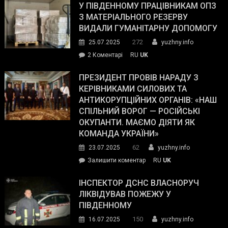
завойовує
У ПІВДЕННОМУ ПРАЦІВНИКАМ ОПЗ
симпатії
З МАТЕРІАЛЬНОГО РЕЗЕРВУ
виборців
ВИДАЛИ ГУМАНІТАРНУ ДОПОМОГУ
Трампа
272
25.07.2025
yuzhny.info
–
до
2 Коментарі
RU
UK
The
У
Wall
Південному
ПРЕЗИДЕНТ ПРОВІВ НАРАДУ З
Street
працівникам
КЕРІВНИКАМИ СИЛОВИХ ТА
Journal.
ОПЗ
АНТИКОРУПЦІЙНИХ ОРГАНІВ: «НАШ
з
СПІЛЬНИЙ ВОРОГ — РОСІЙСЬКІ
матеріального
ОКУПАНТИ. МАЄМО ДІЯТИ ЯК
резерву
КОМАНДА УКРАЇНИ»
видали
62
23.07.2025
yuzhny.info
гуманітарну
on
Залишити коментар
RU
UK
допомогу
Президент
провів
ІНСПЕКТОР ДСНС ВЛАСНОРУЧ
нараду
ЛІКВІДУВАВ ПОЖЕЖУ У
з
ПІВДЕННОМУ
керівниками
150
16.07.2025
yuzhny.info
силових