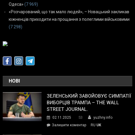
Одеса»
(7 969)
«Розчарований, що так мало людей», – Новацький закликав
южненців приходити на прощання з полеглими військовими
(7 298)
НОВІ
ЗЕЛЕНСЬКИЙ ЗАВОЙОВУЄ СИМПАТІЇ
ВИБОРЦІВ ТРАМПА – THE WALL
STREET JOURNAL.
53
02.11.2025
yuzhny.info
on
Залишити коментар
RU
UK
Зеленський