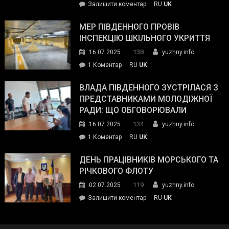
on
Залишити коментар
RU
UK
та
Інспектор
антикорупційних
ДСНС
МЕР ПІВДЕННОГО ПРОВІВ
органів:
власноруч
ІНСПЕКЦІЮ ШКІЛЬНОГО УКРИТТЯ
«Наш
ліквідував
спільний
138
16.07.2025
yuzhny.info
пожежу
ворог
до
1 Коментар
RU
UK
у
—
Мер
Південному
російські
Південного
ВЛАДА ПІВДЕННОГО ЗУСТРІЛАСЯ З
окупанти.
провів
ПРЕДСТАВНИКАМИ МОЛОДІЖНОЇ
Маємо
інспекцію
РАДИ: ЩО ОБГОВОРЮВАЛИ
діяти
шкільного
134
16.07.2025
yuzhny.info
як
укриття
команда
до
1 Коментар
RU
UK
України»
Влада
Південного
ДЕНЬ ПРАЦІВНИКІВ МОРСЬКОГО ТА
зустрілася
РІЧКОВОГО ФЛОТУ
з
119
02.07.2025
yuzhny.info
представниками
on
Залишити коментар
RU
UK
молодіжної
День
ради:
працівників
що