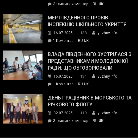
on
Залишити коментар
RU
UK
та
Інспектор
антикорупційних
ДСНС
МЕР ПІВДЕННОГО ПРОВІВ
органів:
власноруч
ІНСПЕКЦІЮ ШКІЛЬНОГО УКРИТТЯ
«Наш
ліквідував
спільний
138
16.07.2025
yuzhny.info
пожежу
ворог
до
1 Коментар
RU
UK
у
—
Мер
Південному
російські
Південного
ВЛАДА ПІВДЕННОГО ЗУСТРІЛАСЯ З
окупанти.
провів
ПРЕДСТАВНИКАМИ МОЛОДІЖНОЇ
Маємо
інспекцію
РАДИ: ЩО ОБГОВОРЮВАЛИ
діяти
шкільного
134
16.07.2025
yuzhny.info
як
укриття
команда
до
1 Коментар
RU
UK
України»
Влада
Південного
ДЕНЬ ПРАЦІВНИКІВ МОРСЬКОГО ТА
зустрілася
РІЧКОВОГО ФЛОТУ
з
119
02.07.2025
yuzhny.info
представниками
on
Залишити коментар
RU
UK
молодіжної
День
ради:
працівників
що