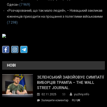
Одеса»
(7 969)
«Розчарований, що так мало людей», – Новацький закликав
южненців приходити на прощання з полеглими військовими
(7 298)
НОВІ
ЗЕЛЕНСЬКИЙ ЗАВОЙОВУЄ СИМПАТІЇ
ВИБОРЦІВ ТРАМПА – THE WALL
STREET JOURNAL.
53
02.11.2025
yuzhny.info
on
Залишити коментар
RU
UK
Зеленський