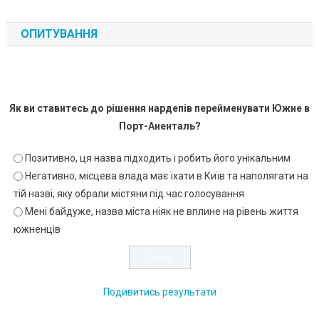
ОПИТУВАННЯ
Як ви ставитесь до рішення нардепів перейменувати Южне в
Порт-Аненталь?
Позитивно, ця назва підходить і робить його унікальним
Негативно, місцева влада має їхати в Київ та наполягати на
тій назві, яку обрали містяни під час голосування
Мені байдуже, назва міста ніяк не вплине на рівень життя
южненців
Подивитись результати