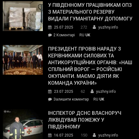
завойовує
У ПІВДЕННОМУ ПРАЦІВНИКАМ ОПЗ
симпатії
З МАТЕРІАЛЬНОГО РЕЗЕРВУ
виборців
ВИДАЛИ ГУМАНІТАРНУ ДОПОМОГУ
Трампа
272
25.07.2025
yuzhny.info
–
до
2 Коментарі
RU
UK
The
У
Wall
Південному
ПРЕЗИДЕНТ ПРОВІВ НАРАДУ З
Street
працівникам
КЕРІВНИКАМИ СИЛОВИХ ТА
Journal.
ОПЗ
АНТИКОРУПЦІЙНИХ ОРГАНІВ: «НАШ
з
СПІЛЬНИЙ ВОРОГ — РОСІЙСЬКІ
матеріального
ОКУПАНТИ. МАЄМО ДІЯТИ ЯК
резерву
КОМАНДА УКРАЇНИ»
видали
62
23.07.2025
yuzhny.info
гуманітарну
on
Залишити коментар
RU
UK
допомогу
Президент
провів
ІНСПЕКТОР ДСНС ВЛАСНОРУЧ
нараду
ЛІКВІДУВАВ ПОЖЕЖУ У
з
ПІВДЕННОМУ
керівниками
150
16.07.2025
yuzhny.info
силових