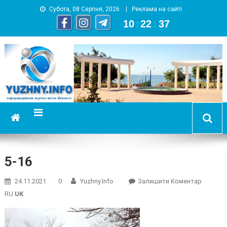
Субота, 08 Серпня, 2026
Реклама на сайті
10
:
22
:
38
YUZHNY.INFO
информационный портал города Южный
5-16
On
24.11.2021
0
Yuzhny.info
Залишити Коментар
5-
RU
UK
16