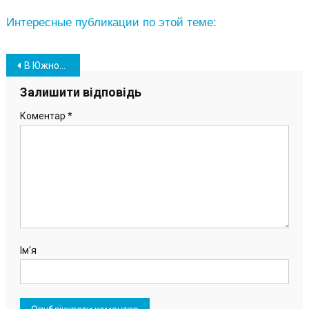
Интересные публикации по этой теме:
Навігація
В Южном приступили к строительству еще одной детской площадки
записів
Залишити відповідь
Коментар
*
Ім'я