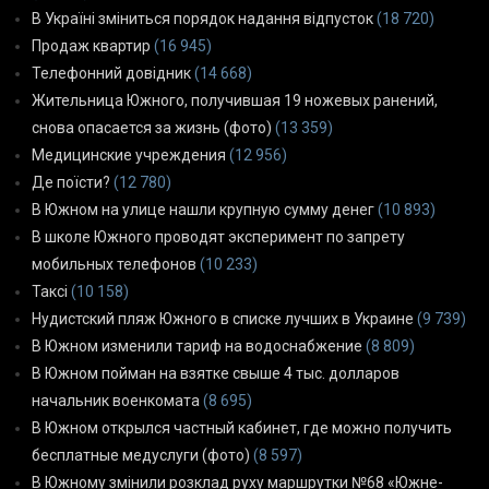
В Україні зміниться порядок надання відпусток
(18 720)
Продаж квартир
(16 945)
Телефонний довідник
(14 668)
Жительница Южного, получившая 19 ножевых ранений,
снова опасается за жизнь (фото)
(13 359)
Медицинские учреждения
(12 956)
Де поїсти?
(12 780)
В Южном на улице нашли крупную сумму денег
(10 893)
В школе Южного проводят эксперимент по запрету
мобильных телефонов
(10 233)
Таксі
(10 158)
Нудистский пляж Южного в списке лучших в Украине
(9 739)
В Южном изменили тариф на водоснабжение
(8 809)
В Южном пойман на взятке свыше 4 тыс. долларов
начальник военкомата
(8 695)
В Южном открылся частный кабинет, где можно получить
бесплатные медуслуги (фото)
(8 597)
В Южному змінили розклад руху маршрутки №68 «Южне-