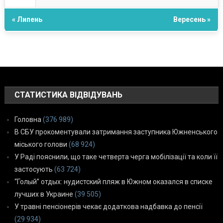
« Липень
Вересень »
СТАТИСТИКА ВІДВІДУВАНЬ
Головна
(376 989)
В СБУ прокоментували затримання заступника Южненського
міського голови
(68 924)
У Раді пояснили, що таке четверта черга мобілізації та коли її
застосують
(63 724)
“Голый” отдых: нудистский пляж в Южном оказался в списке
лучших в Украине
(39 505)
У травні пенсіонерів чекає додаткова надбавка до пенсії
(29 934)