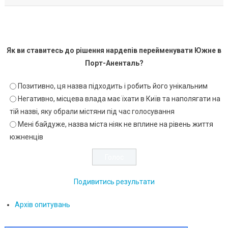
Як ви ставитесь до рішення нардепів перейменувати Южне в
Порт-Аненталь?
Позитивно, ця назва підходить і робить його унікальним
Негативно, місцева влада має їхати в Київ та наполягати на
тій назві, яку обрали містяни під час голосування
Мені байдуже, назва міста ніяк не вплине на рівень життя
южненців
Подивитись результати
Архів опитувань