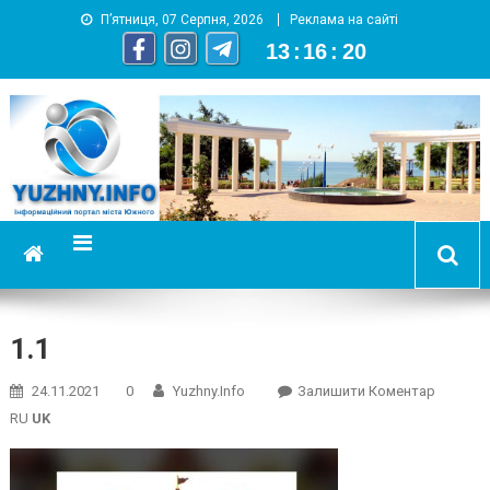
П’ятниця, 07 Серпня, 2026
Реклама на сайті
13
:
16
:
20
YUZHNY.INFO
информационный портал города Южный
1.1
On
24.11.2021
0
Yuzhny.info
Залишити Коментар
1.1
RU
UK