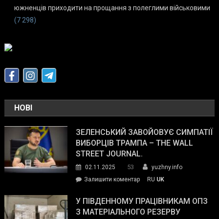
южненців приходити на прощання з полеглими військовими
(7 298)
НОВІ
ЗЕЛЕНСЬКИЙ ЗАВОЙОВУЄ СИМПАТІЇ
ВИБОРЦІВ ТРАМПА – THE WALL
STREET JOURNAL.
53
02.11.2025
yuzhny.info
on
Залишити коментар
RU
UK
Зеленський
завойовує
У ПІВДЕННОМУ ПРАЦІВНИКАМ ОПЗ
симпатії
З МАТЕРІАЛЬНОГО РЕЗЕРВУ