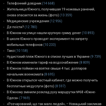
Телефонний довідник
(14 668)
Жительница Южного, получившая 19 ножевых ранений,
снова опасается за жизнь (фото)
(13 359)
Медицинские учреждения
(12 956)
Де поїсти?
(12 780)
В Южном на улице нашли крупную сумму денег
(10 893)
В школе Южного проводят эксперимент по запрету
мобильных телефонов
(10 233)
Таксі
(10 158)
Нудистский пляж Южного в списке лучших в Украине
(9 739)
В Южном изменили тариф на водоснабжение
(8 809)
В Южном пойман на взятке свыше 4 тыс. долларов
начальник военкомата
(8 695)
В Южном открылся частный кабинет, где можно получить
бесплатные медуслуги (фото)
(8 597)
В Южному змінили розклад руху маршрутки №68 «Южне-
Одеса»
(7 969)
«Розчарований, що так мало людей», – Новацький закликав