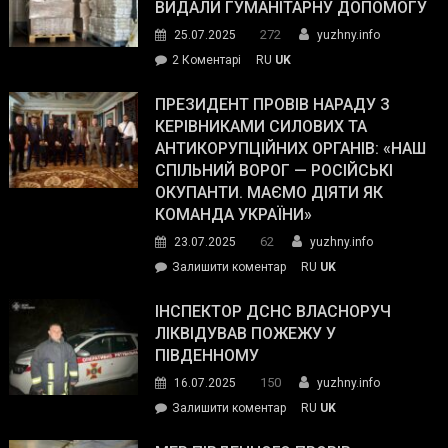
виборців
ВИДАЛИ ГУМАНІТАРНУ ДОПОМОГУ
Трампа
272
25.07.2025
yuzhny.info
–
до
2 Коментарі
RU
UK
The
У
Wall
Південному
ПРЕЗИДЕНТ ПРОВІВ НАРАДУ З
Street
працівникам
КЕРІВНИКАМИ СИЛОВИХ ТА
Journal.
ОПЗ
АНТИКОРУПЦІЙНИХ ОРГАНІВ: «НАШ
з
СПІЛЬНИЙ ВОРОГ — РОСІЙСЬКІ
матеріального
ОКУПАНТИ. МАЄМО ДІЯТИ ЯК
резерву
КОМАНДА УКРАЇНИ»
видали
62
23.07.2025
yuzhny.info
гуманітарну
on
Залишити коментар
RU
UK
допомогу
Президент
провів
ІНСПЕКТОР ДСНС ВЛАСНОРУЧ
нараду
ЛІКВІДУВАВ ПОЖЕЖУ У
з
ПІВДЕННОМУ
керівниками
150
16.07.2025
yuzhny.info
силових
on
Залишити коментар
RU
UK
та
Інспектор
антикорупційних