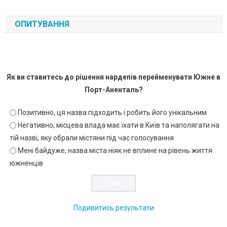
ОПИТУВАННЯ
Як ви ставитесь до рішення нардепів перейменувати Южне в
Порт-Аненталь?
Позитивно, ця назва підходить і робить його унікальним
Негативно, місцева влада має їхати в Київ та наполягати на
тій назві, яку обрали містяни під час голосування
Мені байдуже, назва міста ніяк не вплине на рівень життя
южненців
Подивитись результати