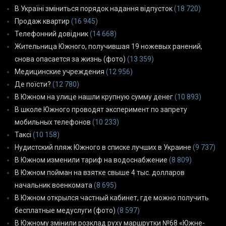
В Україні зміниться порядок надання відпусток
(18 720)
Продаж квартир
(16 945)
Телефонний довідник
(14 668)
Жительница Южного, получившая 19 ножевых ранений,
снова опасается за жизнь (фото)
(13 359)
Медицинские учреждения
(12 956)
Де поїсти?
(12 780)
В Южном на улице нашли крупную сумму денег
(10 893)
В школе Южного проводят эксперимент по запрету
мобильных телефонов
(10 233)
Таксі
(10 158)
Нудистский пляж Южного в списке лучших в Украине
(9 737)
В Южном изменили тариф на водоснабжение
(8 809)
В Южном пойман на взятке свыше 4 тыс. долларов
начальник военкомата
(8 695)
В Южном открылся частный кабинет, где можно получить
бесплатные медуслуги (фото)
(8 597)
В Южному змінили розклад руху маршрутки №68 «Южне-