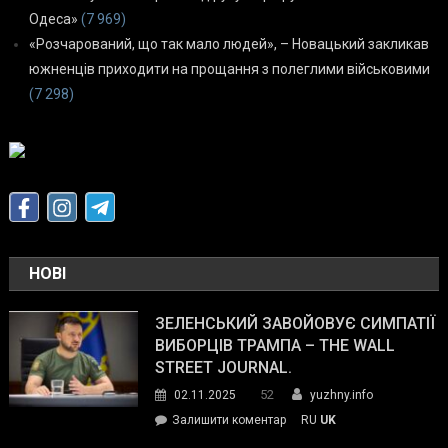
Одеса»
(7 969)
«Розчарований, що так мало людей», – Новацький закликав
южненців приходити на прощання з полеглими військовими
(7 298)
НОВІ
ЗЕЛЕНСЬКИЙ ЗАВОЙОВУЄ СИМПАТІЇ
ВИБОРЦІВ ТРАМПА – THE WALL
STREET JOURNAL.
52
02.11.2025
yuzhny.info
on
Залишити коментар
RU
UK
Зеленський