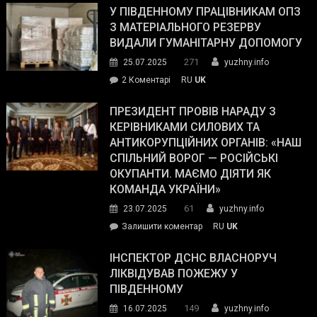
завойовує
У ПІВДЕННОМУ ПРАЦІВНИКАМ ОПЗ
симпатії
З МАТЕРІАЛЬНОГО РЕЗЕРВУ
виборців
ВИДАЛИ ГУМАНІТАРНУ ДОПОМОГУ
Трампа
271
25.07.2025
yuzhny.info
–
до
2 Коментарі
RU
UK
The
У
Wall
Південному
ПРЕЗИДЕНТ ПРОВІВ НАРАДУ З
Street
працівникам
КЕРІВНИКАМИ СИЛОВИХ ТА
Journal.
ОПЗ
АНТИКОРУПЦІЙНИХ ОРГАНІВ: «НАШ
з
СПІЛЬНИЙ ВОРОГ — РОСІЙСЬКІ
матеріального
ОКУПАНТИ. МАЄМО ДІЯТИ ЯК
резерву
КОМАНДА УКРАЇНИ»
видали
61
23.07.2025
yuzhny.info
гуманітарну
on
Залишити коментар
RU
UK
допомогу
Президент
провів
ІНСПЕКТОР ДСНС ВЛАСНОРУЧ
нараду
ЛІКВІДУВАВ ПОЖЕЖУ У
з
ПІВДЕННОМУ
керівниками
149
16.07.2025
yuzhny.info
силових