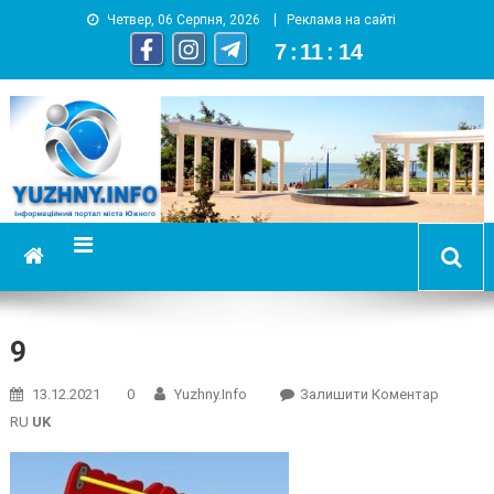
Четвер, 06 Серпня, 2026
Реклама на сайті
7
:
11
:
15
YUZHNY.INFO
информационный портал города Южный
9
On
13.12.2021
0
Yuzhny.info
Залишити Коментар
9
RU
UK