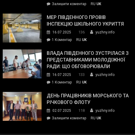
on
Залишити коментар
RU
UK
та
Інспектор
антикорупційних
ДСНС
МЕР ПІВДЕННОГО ПРОВІВ
органів:
власноруч
ІНСПЕКЦІЮ ШКІЛЬНОГО УКРИТТЯ
«Наш
ліквідував
спільний
136
16.07.2025
yuzhny.info
пожежу
ворог
до
1 Коментар
RU
UK
у
—
Мер
Південному
російські
Південного
ВЛАДА ПІВДЕННОГО ЗУСТРІЛАСЯ З
окупанти.
провів
ПРЕДСТАВНИКАМИ МОЛОДІЖНОЇ
Маємо
інспекцію
РАДИ: ЩО ОБГОВОРЮВАЛИ
діяти
шкільного
133
16.07.2025
yuzhny.info
як
укриття
команда
до
1 Коментар
RU
UK
України»
Влада
Південного
ДЕНЬ ПРАЦІВНИКІВ МОРСЬКОГО ТА
зустрілася
РІЧКОВОГО ФЛОТУ
з
118
02.07.2025
yuzhny.info
представниками
on
Залишити коментар
RU
UK
молодіжної
День
ради:
працівників
що