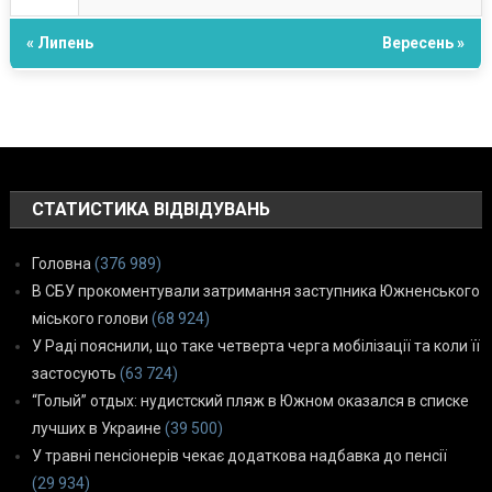
« Липень
Вересень »
СТАТИСТИКА ВІДВІДУВАНЬ
Головна
(376 989)
В СБУ прокоментували затримання заступника Южненського
міського голови
(68 924)
У Раді пояснили, що таке четверта черга мобілізації та коли її
застосують
(63 724)
“Голый” отдых: нудистский пляж в Южном оказался в списке
лучших в Украине
(39 500)
У травні пенсіонерів чекає додаткова надбавка до пенсії
(29 934)