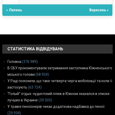
« Липень
Вересень »
СТАТИСТИКА ВІДВІДУВАНЬ
Головна
(376 989)
В СБУ прокоментували затримання заступника Южненського
міського голови
(68 924)
У Раді пояснили, що таке четверта черга мобілізації та коли її
застосують
(63 724)
“Голый” отдых: нудистский пляж в Южном оказался в списке
лучших в Украине
(39 505)
У травні пенсіонерів чекає додаткова надбавка до пенсії
(29 934)