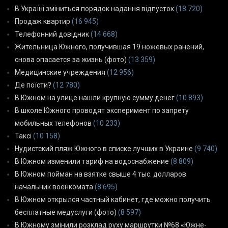
В Україні зміниться порядок надання відпусток
(18 720)
Продаж квартир
(16 945)
Телефонний довідник
(14 668)
Жительница Южного, получившая 19 ножевых ранений,
снова опасается за жизнь (фото)
(13 359)
Медицинские учреждения
(12 956)
Де поїсти?
(12 780)
В Южном на улице нашли крупную сумму денег
(10 893)
В школе Южного проводят эксперимент по запрету
мобильных телефонов
(10 233)
Таксі
(10 158)
Нудистский пляж Южного в списке лучших в Украине
(9 740)
В Южном изменили тариф на водоснабжение
(8 809)
В Южном пойман на взятке свыше 4 тыс. долларов
начальник военкомата
(8 695)
В Южном открылся частный кабинет, где можно получить
бесплатные медуслуги (фото)
(8 597)
В Южному змінили розклад руху маршрутки №68 «Южне-