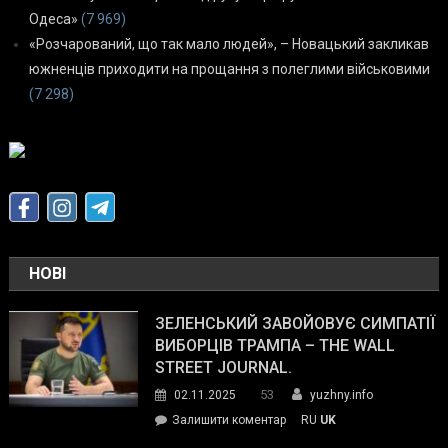
Одеса»
(7 969)
«Розчарований, що так мало людей», – Новацький закликав
южненців приходити на прощання з полеглими військовими
(7 298)
НОВІ
ЗЕЛЕНСЬКИЙ ЗАВОЙОВУЄ СИМПАТІЇ
ВИБОРЦІВ ТРАМПА – THE WALL
STREET JOURNAL.
53
02.11.2025
yuzhny.info
on
Залишити коментар
RU
UK
Зеленський