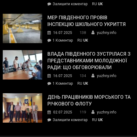
on
Залишити коментар
RU
UK
та
Інспектор
антикорупційних
ДСНС
МЕР ПІВДЕННОГО ПРОВІВ
органів:
власноруч
ІНСПЕКЦІЮ ШКІЛЬНОГО УКРИТТЯ
«Наш
ліквідував
спільний
138
16.07.2025
yuzhny.info
пожежу
ворог
до
1 Коментар
RU
UK
у
—
Мер
Південному
російські
Південного
ВЛАДА ПІВДЕННОГО ЗУСТРІЛАСЯ З
окупанти.
провів
ПРЕДСТАВНИКАМИ МОЛОДІЖНОЇ
Маємо
інспекцію
РАДИ: ЩО ОБГОВОРЮВАЛИ
діяти
шкільного
134
16.07.2025
yuzhny.info
як
укриття
команда
до
1 Коментар
RU
UK
України»
Влада
Південного
ДЕНЬ ПРАЦІВНИКІВ МОРСЬКОГО ТА
зустрілася
РІЧКОВОГО ФЛОТУ
з
119
02.07.2025
yuzhny.info
представниками
on
Залишити коментар
RU
UK
молодіжної
День
ради:
працівників
що