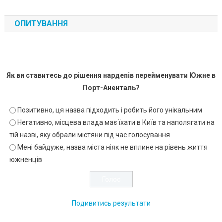
ОПИТУВАННЯ
Як ви ставитесь до рішення нардепів перейменувати Южне в
Порт-Аненталь?
Позитивно, ця назва підходить і робить його унікальним
Негативно, місцева влада має їхати в Київ та наполягати на
тій назві, яку обрали містяни під час голосування
Мені байдуже, назва міста ніяк не вплине на рівень життя
южненців
Подивитись результати