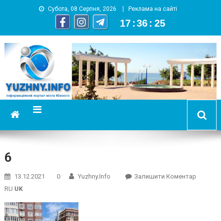
Субота, 08 Серпня, 2026
Реклама на сайті
17
:
36
:
26
YUZHNY.INFO
информационный портал города Южный
6
On
13.12.2021
0
Yuzhny.info
Залишити Коментар
6
RU
UK