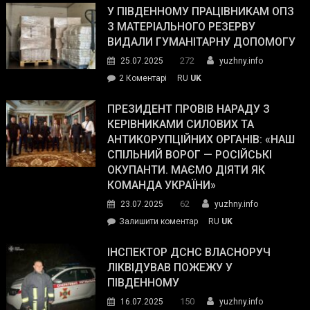
завойовує
У ПІВДЕННОМУ ПРАЦІВНИКАМ ОПЗ
симпатії
З МАТЕРІАЛЬНОГО РЕЗЕРВУ
виборців
ВИДАЛИ ГУМАНІТАРНУ ДОПОМОГУ
Трампа
272
25.07.2025
yuzhny.info
–
до
2 Коментарі
RU
UK
The
У
Wall
Південному
ПРЕЗИДЕНТ ПРОВІВ НАРАДУ З
Street
працівникам
КЕРІВНИКАМИ СИЛОВИХ ТА
Journal.
ОПЗ
АНТИКОРУПЦІЙНИХ ОРГАНІВ: «НАШ
з
СПІЛЬНИЙ ВОРОГ — РОСІЙСЬКІ
матеріального
ОКУПАНТИ. МАЄМО ДІЯТИ ЯК
резерву
КОМАНДА УКРАЇНИ»
видали
62
23.07.2025
yuzhny.info
гуманітарну
on
Залишити коментар
RU
UK
допомогу
Президент
провів
ІНСПЕКТОР ДСНС ВЛАСНОРУЧ
нараду
ЛІКВІДУВАВ ПОЖЕЖУ У
з
ПІВДЕННОМУ
керівниками
150
16.07.2025
yuzhny.info
силових