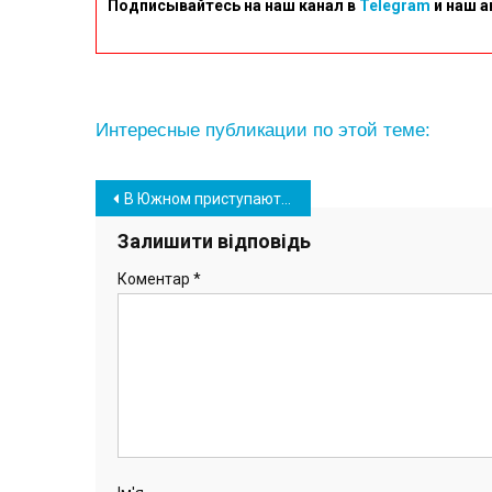
Подписывайтесь на наш канал в
Telegram
и наш а
Интересные публикации по этой теме:
Навігація
В Южном приступают к разработке пространственного плана ОТГ
записів
Залишити відповідь
Коментар
*