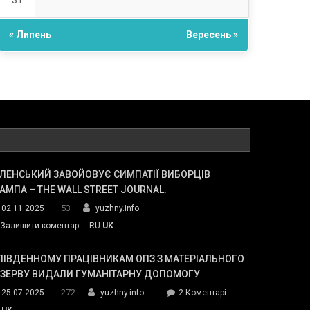
31
« Липень
Вересень »
ЛЕНСЬКИЙ ЗАВОЙОВУЄ СИМПАТІЇ ВИБОРЦІВ
АМПА – THE WALL STREET JOURNAL.
53
02.11.2025
yuzhny.info
on
Залишити коментар
RU
UK
Зеленський
завойовує
ПІВДЕННОМУ ПРАЦІВНИКАМ ОПЗ З МАТЕРІАЛЬНОГО
симпатії
ЕЗЕРВУ ВИДАЛИ ГУМАНІТАРНУ ДОПОМОГУ
виборців
272
до
25.07.2025
yuzhny.info
2 Коментарі
Трампа
У