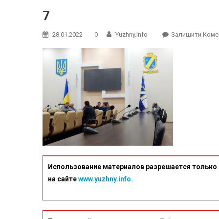
7
28.01.2022
0
Yuzhny.info
Залишити Коме
Использование материалов разрешается только 
на сайте
www.yuzhny.info.