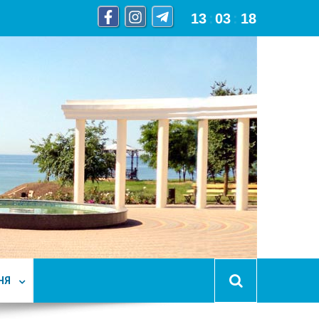
13
:
03
:
19
НЯ