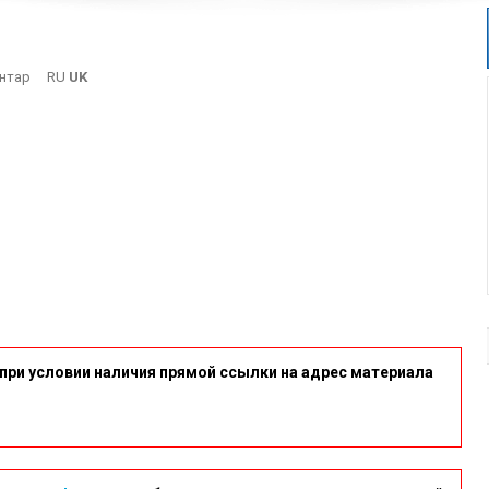
On
нтар
RU
UK
7
при условии наличия прямой ссылки на адрес материала