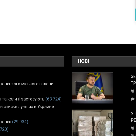
НОВІ
ЗЕ
ТР
енського міського голови
ї та коли її застосують
(63 724)
 в списке лучших в Украине
У 
Р
пенсії
(29 934)
 720)