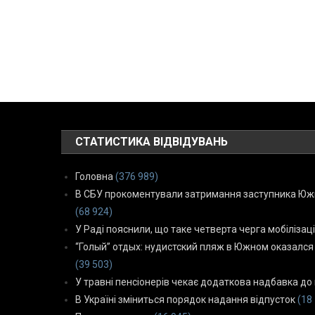
СТАТИСТИКА ВІДВІДУВАНЬ
Головна
(376 989)
В СБУ прокоментували затримання заступника Южн
(68 924)
У Раді пояснили, що таке четверта черга мобілізаці
“Голый” отдых: нудистский пляж в Южном оказался
(39 503)
У травні пенсіонерів чекає додаткова надбавка до 
В Україні зміниться порядок надання відпусток
(18