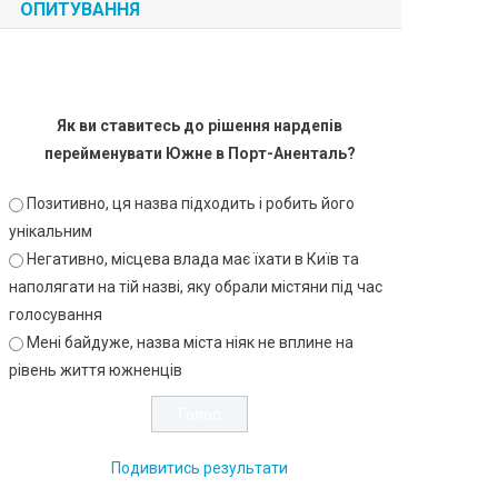
ОПИТУВАННЯ
Як ви ставитесь до рішення нардепів
перейменувати Южне в Порт-Аненталь?
Позитивно, ця назва підходить і робить його
унікальним
Негативно, місцева влада має їхати в Київ та
наполягати на тій назві, яку обрали містяни під час
голосування
Мені байдуже, назва міста ніяк не вплине на
рівень життя южненців
Подивитись результати