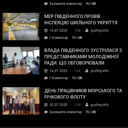
on
Залишити коментар
RU
UK
та
Інспектор
антикорупційних
ДСНС
МЕР ПІВДЕННОГО ПРОВІВ
органів:
власноруч
ІНСПЕКЦІЮ ШКІЛЬНОГО УКРИТТЯ
«Наш
ліквідував
спільний
138
16.07.2025
yuzhny.info
пожежу
ворог
до
1 Коментар
RU
UK
у
—
Мер
Південному
російські
Південного
ВЛАДА ПІВДЕННОГО ЗУСТРІЛАСЯ З
окупанти.
провів
ПРЕДСТАВНИКАМИ МОЛОДІЖНОЇ
Маємо
інспекцію
РАДИ: ЩО ОБГОВОРЮВАЛИ
діяти
шкільного
134
16.07.2025
yuzhny.info
як
укриття
команда
до
1 Коментар
RU
UK
України»
Влада
Південного
ДЕНЬ ПРАЦІВНИКІВ МОРСЬКОГО ТА
зустрілася
РІЧКОВОГО ФЛОТУ
з
119
02.07.2025
yuzhny.info
представниками
on
Залишити коментар
RU
UK
молодіжної
День
ради:
працівників
що