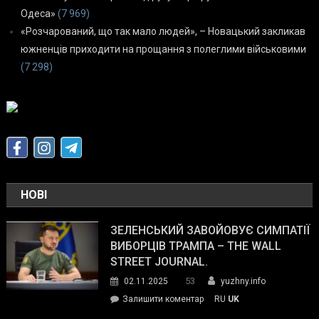
Одеса»
(7 969)
«Розчарований, що так мало людей», – Новацький закликав
южненців приходити на прощання з полеглими військовими
(7 298)
НОВІ
ЗЕЛЕНСЬКИЙ ЗАВОЙОВУЄ СИМПАТІЇ
ВИБОРЦІВ ТРАМПА – THE WALL
STREET JOURNAL.
53
02.11.2025
yuzhny.info
on
Залишити коментар
RU
UK
Зеленський