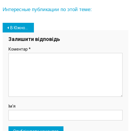
Интересные публикации по этой теме:
Навігація
В Южном приступают к разработке пространственного плана ОТГ
записів
Залишити відповідь
Коментар
*
Ім'я