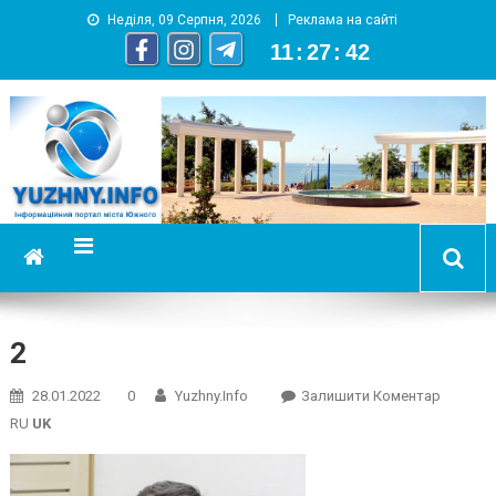
Неділя, 09 Серпня, 2026
Реклама на сайті
11
:
27
:
43
YUZHNY.INFO
информационный портал города Южный
2
On
28.01.2022
0
Yuzhny.info
Залишити Коментар
2
RU
UK