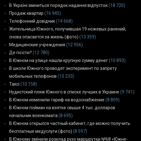
В Україні зміниться порядок надання відпусток
(18 720)
Продаж квартир
(16 945)
Телефонний довідник
(14 668)
Жительница Южного, получившая 19 ножевых ранений,
снова опасается за жизнь (фото)
(13 359)
Медицинские учреждения
(12 956)
Де поїсти?
(12 780)
В Южном на улице нашли крупную сумму денег
(10 893)
В школе Южного проводят эксперимент по запрету
мобильных телефонов
(10 233)
Таксі
(10 158)
Нудистский пляж Южного в списке лучших в Украине
(9 741)
В Южном изменили тариф на водоснабжение
(8 809)
В Южном пойман на взятке свыше 4 тыс. долларов
начальник военкомата
(8 695)
В Южном открылся частный кабинет, где можно получить
бесплатные медуслуги (фото)
(8 597)
В Южному змінили розклад руху маршрутки №68 «Южне-