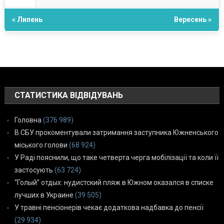
« Липень
Вересень »
СТАТИСТИКА ВІДВІДУВАНЬ
Головна
(376 989)
В СБУ прокоментували затримання заступника Южненського
міського голови
(68 924)
У Раді пояснили, що таке четверта черга мобілізації та коли її
застосують
(63 724)
“Голый” отдых: нудистский пляж в Южном оказался в списке
лучших в Украине
(39 505)
У травні пенсіонерів чекає додаткова надбавка до пенсії
(29 934)