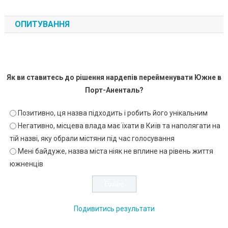
ОПИТУВАННЯ
Як ви ставитесь до рішення нардепів перейменувати Южне в
Порт-Аненталь?
Позитивно, ця назва підходить і робить його унікальним
Негативно, місцева влада має їхати в Київ та наполягати на
тій назві, яку обрали містяни під час голосування
Мені байдуже, назва міста ніяк не вплине на рівень життя
южненців
Подивитись результати