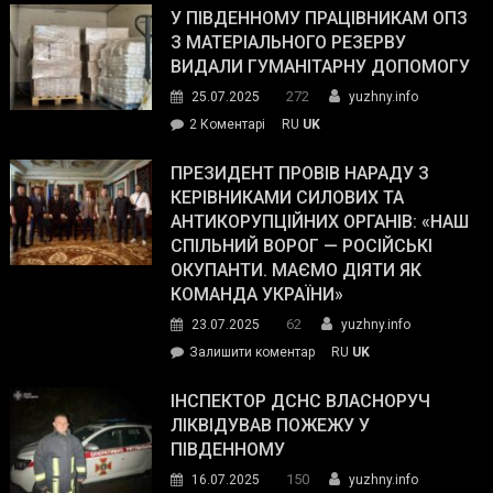
завойовує
У ПІВДЕННОМУ ПРАЦІВНИКАМ ОПЗ
симпатії
З МАТЕРІАЛЬНОГО РЕЗЕРВУ
виборців
ВИДАЛИ ГУМАНІТАРНУ ДОПОМОГУ
Трампа
272
25.07.2025
yuzhny.info
–
до
2 Коментарі
RU
UK
The
У
Wall
Південному
ПРЕЗИДЕНТ ПРОВІВ НАРАДУ З
Street
працівникам
КЕРІВНИКАМИ СИЛОВИХ ТА
Journal.
ОПЗ
АНТИКОРУПЦІЙНИХ ОРГАНІВ: «НАШ
з
СПІЛЬНИЙ ВОРОГ — РОСІЙСЬКІ
матеріального
ОКУПАНТИ. МАЄМО ДІЯТИ ЯК
резерву
КОМАНДА УКРАЇНИ»
видали
62
23.07.2025
yuzhny.info
гуманітарну
on
Залишити коментар
RU
UK
допомогу
Президент
провів
ІНСПЕКТОР ДСНС ВЛАСНОРУЧ
нараду
ЛІКВІДУВАВ ПОЖЕЖУ У
з
ПІВДЕННОМУ
керівниками
150
16.07.2025
yuzhny.info
силових