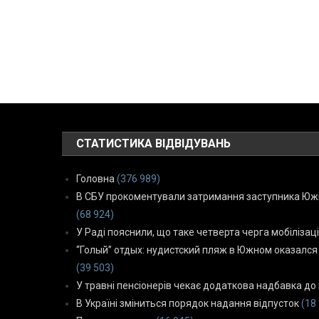
СТАТИСТИКА ВІДВІДУВАНЬ
Головна
(376 989)
В СБУ прокоментували затримання заступника Южн
(68 924)
У Раді пояснили, що таке четверта черга мобілізаці
“Голый” отдых: нудистский пляж в Южном оказался
(39 503)
У травні пенсіонерів чекає додаткова надбавка до 
В Україні зміниться порядок надання відпусток
(18