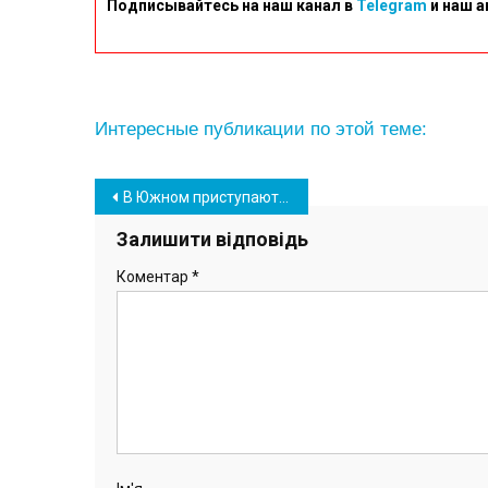
Подписывайтесь на наш канал в
Telegram
и наш а
Интересные публикации по этой теме:
Навігація
В Южном приступают к разработке пространственного плана ОТГ
записів
Залишити відповідь
Коментар
*