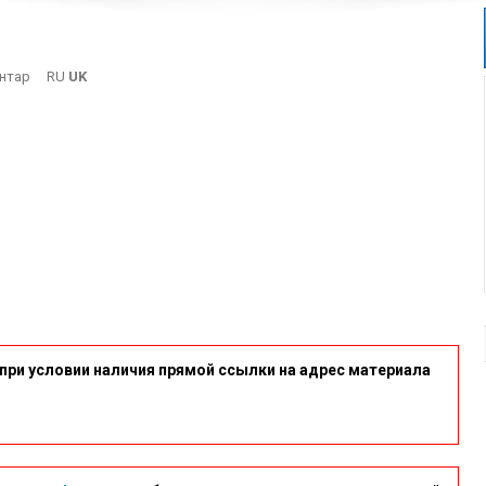
On
нтар
RU
UK
2-
24
при условии наличия прямой ссылки на адрес материала