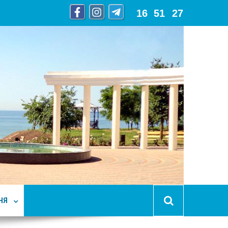
16
:
51
:
28
НЯ