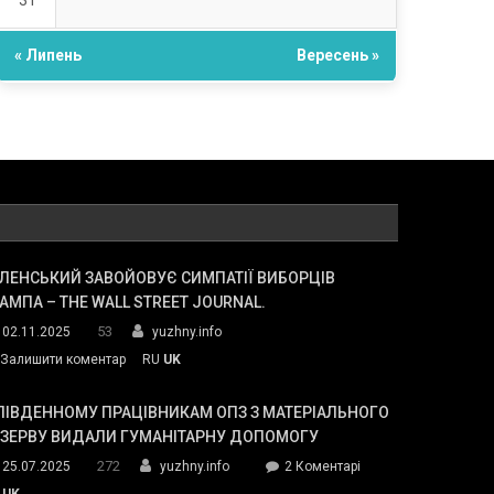
31
« Липень
Вересень »
ЛЕНСЬКИЙ ЗАВОЙОВУЄ СИМПАТІЇ ВИБОРЦІВ
АМПА – THE WALL STREET JOURNAL.
53
02.11.2025
yuzhny.info
on
Залишити коментар
RU
UK
Зеленський
завойовує
ПІВДЕННОМУ ПРАЦІВНИКАМ ОПЗ З МАТЕРІАЛЬНОГО
симпатії
ЕЗЕРВУ ВИДАЛИ ГУМАНІТАРНУ ДОПОМОГУ
виборців
272
до
25.07.2025
yuzhny.info
2 Коментарі
Трампа
У