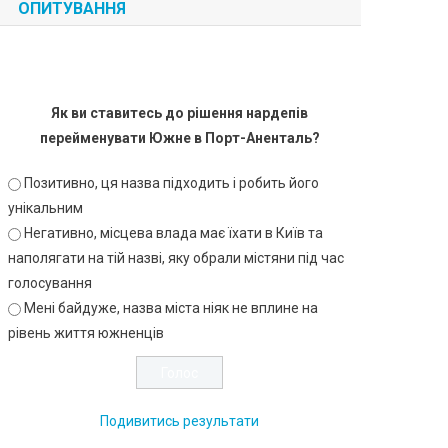
ОПИТУВАННЯ
Як ви ставитесь до рішення нардепів
перейменувати Южне в Порт-Аненталь?
Позитивно, ця назва підходить і робить його
унікальним
Негативно, місцева влада має їхати в Київ та
наполягати на тій назві, яку обрали містяни під час
голосування
Мені байдуже, назва міста ніяк не вплине на
рівень життя южненців
Подивитись результати