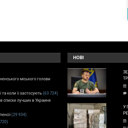
НОВІ
ЗЕ
ТР
енського міського голови
ї та коли її застосують
(63 724)
 в списке лучших в Украине
У 
Р
пенсії
(29 934)
 720)