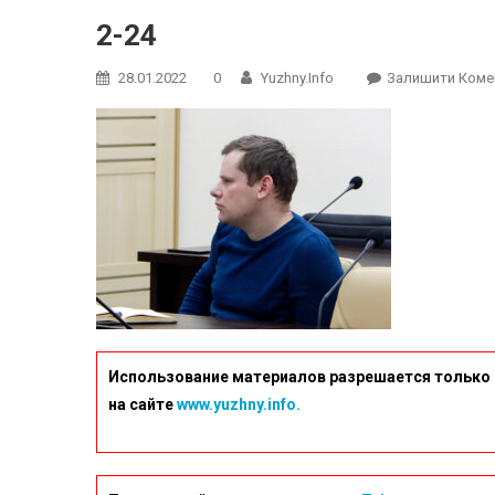
2-24
28.01.2022
0
Yuzhny.info
Залишити Коме
Использование материалов разрешается только 
на сайте
www.yuzhny.info.