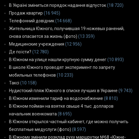
В Україні зміниться порядок надання відпусток
(18 720)
Продаж квартир
(16 945)
Телефонний довідник
(14 668)
Жительница Южного, получившая 19 ножевых ранений,
снова опасается за жизнь (фото)
(13 359)
Медицинские учреждения
(12 956)
Де поїсти?
(12 780)
В Южном на улице нашли крупную сумму денег
(10 893)
В школе Южного проводят эксперимент по запрету
мобильных телефонов
(10 233)
Таксі
(10 158)
Нудистский пляж Южного в списке лучших в Украине
(9 743)
В Южном изменили тариф на водоснабжение
(8 810)
В Южном пойман на взятке свыше 4 тыс. долларов
начальник военкомата
(8 695)
В Южном открылся частный кабинет, где можно получить
бесплатные медуслуги (фото)
(8 597)
В Южному змінили розклад руху маршрутки №68 «Южне-