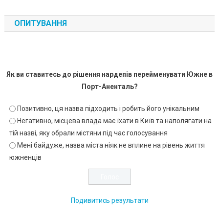
ОПИТУВАННЯ
Як ви ставитесь до рішення нардепів перейменувати Южне в
Порт-Аненталь?
Позитивно, ця назва підходить і робить його унікальним
Негативно, місцева влада має їхати в Київ та наполягати на
тій назві, яку обрали містяни під час голосування
Мені байдуже, назва міста ніяк не вплине на рівень життя
южненців
Подивитись результати