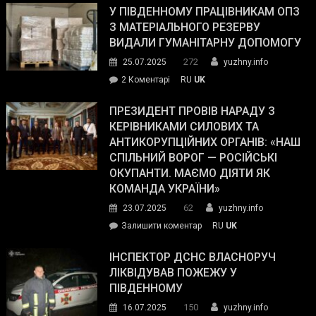
завойовує
У ПІВДЕННОМУ ПРАЦІВНИКАМ ОПЗ
симпатії
З МАТЕРІАЛЬНОГО РЕЗЕРВУ
виборців
ВИДАЛИ ГУМАНІТАРНУ ДОПОМОГУ
Трампа
272
25.07.2025
yuzhny.info
–
до
2 Коментарі
RU
UK
The
У
Wall
Південному
ПРЕЗИДЕНТ ПРОВІВ НАРАДУ З
Street
працівникам
КЕРІВНИКАМИ СИЛОВИХ ТА
Journal.
ОПЗ
АНТИКОРУПЦІЙНИХ ОРГАНІВ: «НАШ
з
СПІЛЬНИЙ ВОРОГ — РОСІЙСЬКІ
матеріального
ОКУПАНТИ. МАЄМО ДІЯТИ ЯК
резерву
КОМАНДА УКРАЇНИ»
видали
62
23.07.2025
yuzhny.info
гуманітарну
on
Залишити коментар
RU
UK
допомогу
Президент
провів
ІНСПЕКТОР ДСНС ВЛАСНОРУЧ
нараду
ЛІКВІДУВАВ ПОЖЕЖУ У
з
ПІВДЕННОМУ
керівниками
150
16.07.2025
yuzhny.info
силових