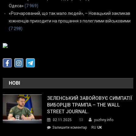
Одеса»
(7 969)
«Розчарований, що так мало людей», – Новацький закликав
южненців приходити на прощання з полеглими військовими
(7 298)
НОВІ
ЗЕЛЕНСЬКИЙ ЗАВОЙОВУЄ СИМПАТІЇ
ВИБОРЦІВ ТРАМПА – THE WALL
STREET JOURNAL.
53
02.11.2025
yuzhny.info
on
Залишити коментар
RU
UK
Зеленський