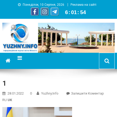
Понеділок, 10 Серпня, 2026
Реклама на сайті
6
:
01
:
55
YUZHNY.INFO
информационный портал города Южный
1
On
28.01.2022
0
Yuzhny.info
Залишити Коментар
1
RU
UK