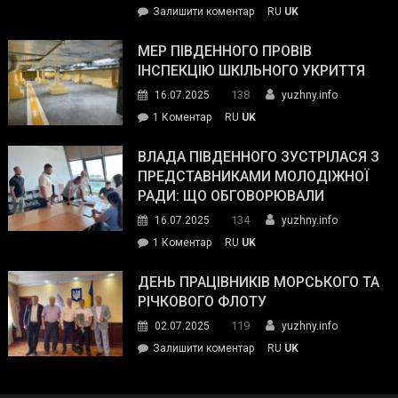
on
Залишити коментар
RU
UK
та
Інспектор
антикорупційних
ДСНС
МЕР ПІВДЕННОГО ПРОВІВ
органів:
власноруч
ІНСПЕКЦІЮ ШКІЛЬНОГО УКРИТТЯ
«Наш
ліквідував
спільний
138
16.07.2025
yuzhny.info
пожежу
ворог
до
1 Коментар
RU
UK
у
—
Мер
Південному
російські
Південного
ВЛАДА ПІВДЕННОГО ЗУСТРІЛАСЯ З
окупанти.
провів
ПРЕДСТАВНИКАМИ МОЛОДІЖНОЇ
Маємо
інспекцію
РАДИ: ЩО ОБГОВОРЮВАЛИ
діяти
шкільного
134
16.07.2025
yuzhny.info
як
укриття
команда
до
1 Коментар
RU
UK
України»
Влада
Південного
ДЕНЬ ПРАЦІВНИКІВ МОРСЬКОГО ТА
зустрілася
РІЧКОВОГО ФЛОТУ
з
119
02.07.2025
yuzhny.info
представниками
on
Залишити коментар
RU
UK
молодіжної
День
ради:
працівників
що