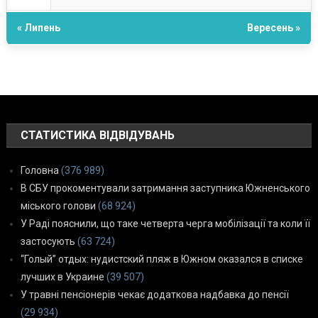
« Липень
Вересень »
СТАТИСТИКА ВІДВІДУВАНЬ
Головна
(376 989)
В СБУ прокоментували затримання заступника Южненського
міського голови
(68 924)
У Раді пояснили, що таке четверта черга мобілізації та коли її
застосують
(63 724)
“Голый” отдых: нудистский пляж в Южном оказался в списке
лучших в Украине
(39 507)
У травні пенсіонерів чекає додаткова надбавка до пенсії
(29 934)