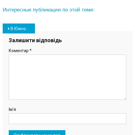
Интересные публикации по этой теме:
Навігація
В Южном приступают к разработке пространственного плана ОТГ
записів
Залишити відповідь
Коментар
*
Ім'я