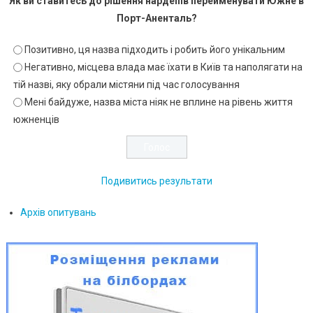
Як ви ставитесь до рішення нардепів перейменувати Южне в
Порт-Аненталь?
Позитивно, ця назва підходить і робить його унікальним
Негативно, місцева влада має їхати в Київ та наполягати на
тій назві, яку обрали містяни під час голосування
Мені байдуже, назва міста ніяк не вплине на рівень життя
южненців
Подивитись результати
Архів опитувань