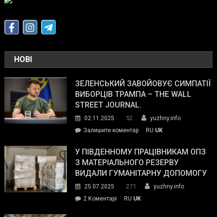
НОВІ
ЗЕЛЕНСЬКИЙ ЗАВОЙОВУЄ СИМПАТІЇ
ВИБОРЦІВ ТРАМПА – THE WALL
STREET JOURNAL.
52
02.11.2025
yuzhny.info
on
Залишити коментар
RU
UK
Зеленський
завойовує
У ПІВДЕННОМУ ПРАЦІВНИКАМ ОПЗ
симпатії
З МАТЕРІАЛЬНОГО РЕЗЕРВУ
виборців
ВИДАЛИ ГУМАНІТАРНУ ДОПОМОГУ
Трампа
271
25.07.2025
yuzhny.info
–
до
2 Коментарі
RU
UK
The
У
Wall