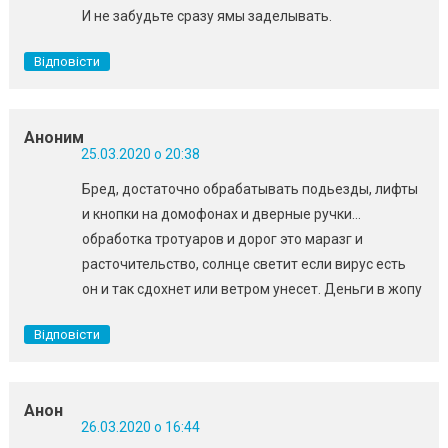
И не забудьте сразу ямы заделывать.
Відповісти
Аноним
25.03.2020 о 20:38
Бред, достаточно обрабатывать подьезды, лифты
и кнопки на домофонах и дверные ручки…
обработка тротуаров и дорог это маразг и
расточительство, солнце светит если вирус есть
он и так сдохнет или ветром унесет. Деньги в жопу
Відповісти
Анон
26.03.2020 о 16:44