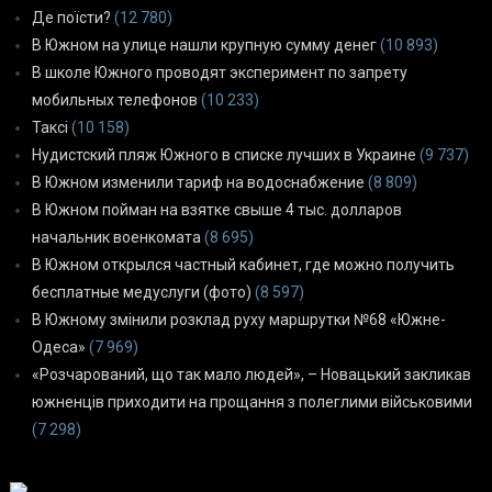
Де поїсти?
(12 780)
В Южном на улице нашли крупную сумму денег
(10 893)
В школе Южного проводят эксперимент по запрету
мобильных телефонов
(10 233)
Таксі
(10 158)
Нудистский пляж Южного в списке лучших в Украине
(9 737)
В Южном изменили тариф на водоснабжение
(8 809)
В Южном пойман на взятке свыше 4 тыс. долларов
начальник военкомата
(8 695)
В Южном открылся частный кабинет, где можно получить
бесплатные медуслуги (фото)
(8 597)
В Южному змінили розклад руху маршрутки №68 «Южне-
Одеса»
(7 969)
«Розчарований, що так мало людей», – Новацький закликав
южненців приходити на прощання з полеглими військовими
(7 298)