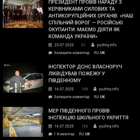
Південному
ПРЕЗИДЕНТ ПРОВІВ НАРАДУ З
Street
працівникам
КЕРІВНИКАМИ СИЛОВИХ ТА
Journal.
ОПЗ
АНТИКОРУПЦІЙНИХ ОРГАНІВ: «НАШ
з
СПІЛЬНИЙ ВОРОГ — РОСІЙСЬКІ
матеріального
ОКУПАНТИ. МАЄМО ДІЯТИ ЯК
резерву
КОМАНДА УКРАЇНИ»
видали
61
23.07.2025
yuzhny.info
гуманітарну
on
Залишити коментар
RU
UK
допомогу
Президент
провів
ІНСПЕКТОР ДСНС ВЛАСНОРУЧ
нараду
ЛІКВІДУВАВ ПОЖЕЖУ У
з
ПІВДЕННОМУ
керівниками
149
16.07.2025
yuzhny.info
силових
on
Залишити коментар
RU
UK
та
Інспектор
антикорупційних
ДСНС
МЕР ПІВДЕННОГО ПРОВІВ
органів:
власноруч
ІНСПЕКЦІЮ ШКІЛЬНОГО УКРИТТЯ
«Наш
ліквідував
спільний
136
16.07.2025
yuzhny.info
пожежу
ворог
до
1 Коментар
RU
UK
у
—