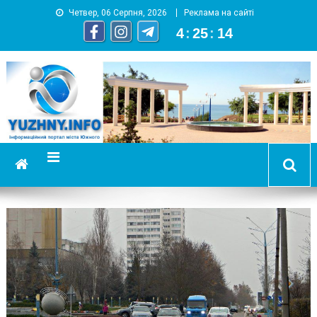
Четвер, 06 Серпня, 2026
Реклама на сайті
4
:
25
:
14
YUZHNY.INFO
информационный портал города Южный