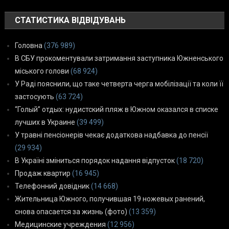
СТАТИСТИКА ВІДВІДУВАНЬ
Головна
(376 989)
В СБУ прокоментували затримання заступника Южненського
міського голови
(68 924)
У Раді пояснили, що таке четверта черга мобілізації та коли її
застосують
(63 724)
“Голый” отдых: нудистский пляж в Южном оказался в списке
лучших в Украине
(39 499)
У травні пенсіонерів чекає додаткова надбавка до пенсії
(29 934)
В Україні зміниться порядок надання відпусток
(18 720)
Продаж квартир
(16 945)
Телефонний довідник
(14 668)
Жительница Южного, получившая 19 ножевых ранений,
снова опасается за жизнь (фото)
(13 359)
Медицинские учреждения
(12 956)