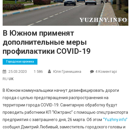
В Южном применят
дополнительные меры
профилактики COVID-19
Городская хроника
До
25.03.2020
1 586
Юля Гринишина
4 Коментарі
В
RU
UK
Южном
В Южном коммунальщики начнут дезинфицировать дороги
Примен
города с целью предотвращения распространения на
Дополн
территории города COVID-19. Санитарную обработку будут
Меры
Профил
проводить работники КП “Южтранс” с помощью спецтранспорта
COVID-
предприятия с завтрашнего дня, 26 марта. Об этом
“Yuzhny.info”
19
сообщил Дмитрий Любивый, заместитель городского головы и