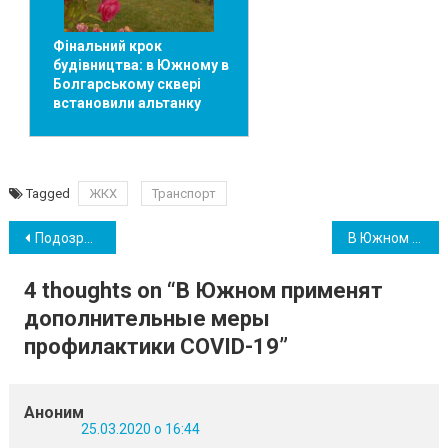
Фінальний крок
будівництва: в Южному в
Болгарському сквері
встановили альтанку
Tagged
ЖКХ
Транспорт
Навігація
Подозреваемый на коронавирус житель Южного в городе не проживает (обновлено)
В Южном пересчитают стоимость отопления: снижение составит более 30%
записів
4 thoughts on “
В Южном применят
дополнительные меры
профилактики COVID-19
”
Аноним
25.03.2020 о 16:44