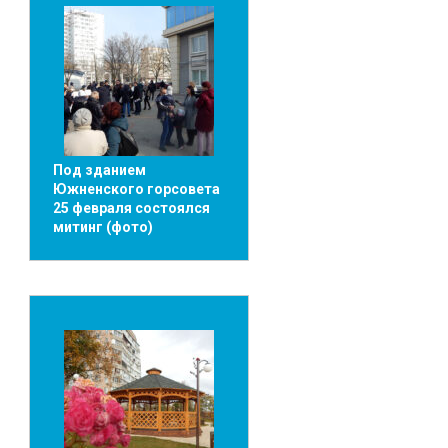
Под зданием
Южненского горсовета
25 февраля состоялся
митинг (фото)