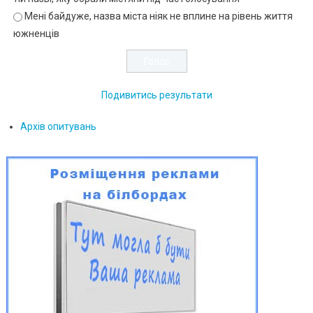
Мені байдуже, назва міста ніяк не вплине на рівень життя
южненців
Подивитись результати
Архів опитувань