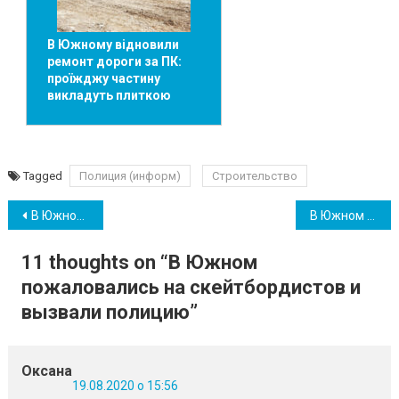
В Южному відновили
ремонт дороги за ПК:
проїжджу частину
викладуть плиткою
Tagged
Полиция (информ)
Строительство
Навігація
В Южном запланировано празднование Дня Независимости в условиях карантина
В Южном еще два случая COVID-19: количество заболевших увеличивается
записів
11 thoughts on “
В Южном
пожаловались на скейтбордистов и
вызвали полицию
”
Оксана
19.08.2020 о 15:56