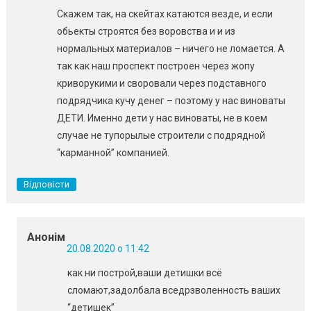
Скажем так, на скейтах катаются везде, и если
обьекты строятся без воровства и и из
нормальных материалов – ничего не ломается. А
так как наш проспект построен через жопу
криворукими и своровали через подставного
подрядчика кучу денег – поэтому у нас виноваты
ДЕТИ. Именно дети у нас виноваты, не в коем
случае не тупорылые строители с подрядной
“карманной” компанией.
Відповісти
Анонім
20.08.2020 о 11:42
как ни построй,ваши детишки всё
сломают,задолбала вседрзволенность ваших
“детишек”