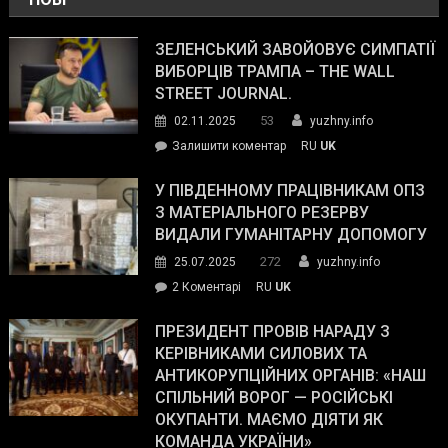
ЗЕЛЕНСЬКИЙ ЗАВОЙОВУЄ СИМПАТІЇ
ВИБОРЦІВ ТРАМПА – THE WALL
STREET JOURNAL.
53
02.11.2025
yuzhny.info
on
Залишити коментар
RU
UK
Зеленський
завойовує
У ПІВДЕННОМУ ПРАЦІВНИКАМ ОПЗ
симпатії
З МАТЕРІАЛЬНОГО РЕЗЕРВУ
виборців
ВИДАЛИ ГУМАНІТАРНУ ДОПОМОГУ
Трампа
272
25.07.2025
yuzhny.info
–
до
2 Коментарі
RU
UK
The
У
Wall
Південному
ПРЕЗИДЕНТ ПРОВІВ НАРАДУ З
Street
працівникам
КЕРІВНИКАМИ СИЛОВИХ ТА
Journal.
ОПЗ
АНТИКОРУПЦІЙНИХ ОРГАНІВ: «НАШ
з
СПІЛЬНИЙ ВОРОГ — РОСІЙСЬКІ
матеріального
ОКУПАНТИ. МАЄМО ДІЯТИ ЯК
резерву
КОМАНДА УКРАЇНИ»