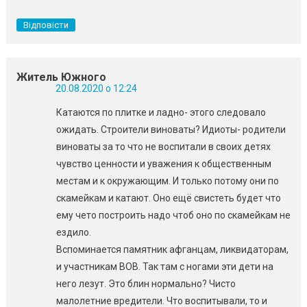
Відповісти
Житель Южного
20.08.2020 о 12:24
Катаются по плитке и ладно- этого следовало
ожидать. Строители виноваты? Идиоты- родители
виноваты за то что не воспитали в своих детях
чувство ценности и уважения к общественным
местам и к окружающим. И только потому они по
скамейкам и катают. Оно ещё свистеть будет что
ему чето построить надо чтоб оно по скамейкам не
ездило.
Вспоминается памятник афганцам, ликвидаторам,
и участникам ВОВ. Так там с ногами эти дети на
него лезут. Это блин нормально? Чисто
малолетние вредители. Что воспитывали, то и