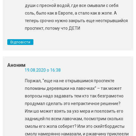
души с пресной водой, где все смывали с себя
соль, было как в Европе, а стало как в жопе. А
теперь срочно нужно закрыть еще неоткрывшийся
проспект, потому что ДЕТИ
Відповісти
Аноним
19.08.2020 о 16:38
Поржал, “еще на не открывшимся проспекте
поломаны деревяшки на лавочках” – так может
вопросы надо задавать тем кто так безграмотно
продумал сделать это непрактичное решение?
Или шо может взять за ухо мера и поелозить его
задницей по всем лавочкам, посмотрим сколько
смолы его жопа соберет? Или это скейтбордисты
смолу намерянно намазали, и ржавчину приклеели