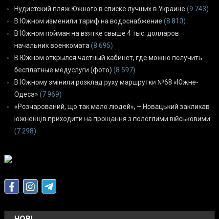
Нудистский пляж Южного в списке лучших в Украине
(9 743)
В Южном изменили тариф на водоснабжение
(8 810)
В Южном пойман на взятке свыше 4 тыс. долларов
начальник военкомата
(8 695)
В Южном открылся частный кабинет, где можно получить
бесплатные медуслуги (фото)
(8 597)
В Южному змінили розклад руху маршрутки №68 «Южне-
Одеса»
(7 969)
«Розчарований, що так мало людей», – Новацький закликав
южненців приходити на прощання з полеглими військовими
(7 298)
НОВІ