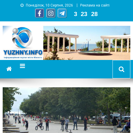
Понеділок, 10 Серпня, 2026
Реклама на сайті
3
:
23
:
30
YUZHNY.INFO
информационный портал города Южный