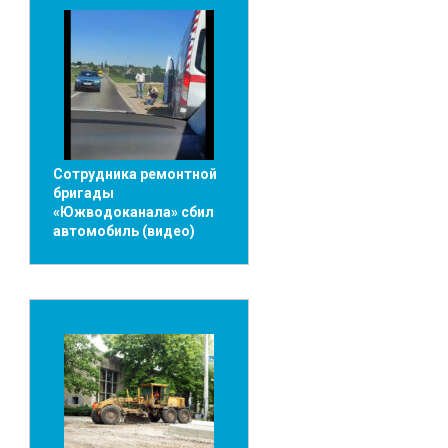
Сотрудника ремонтной
бригады
«Южводоканала» сбил
автомобиль (видео)