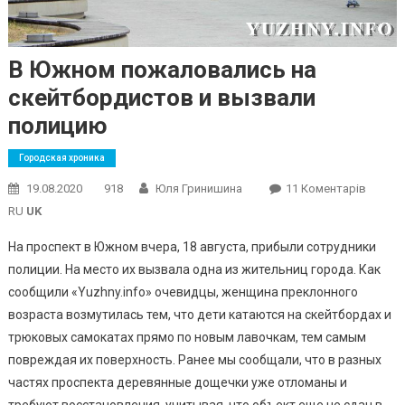
В Южном пожаловались на
скейтбордистов и вызвали
полицию
Городская хроника
До
19.08.2020
918
Юля Гринишина
11 Коментарів
В
RU
UK
Южно
На проспект в Южном вчера, 18 августа, прибыли сотрудники
Пожал
полиции. На место их вызвала одна из жительниц города. Как
На
сообщили «Yuzhny.info» очевидцы, женщина преклонного
Скейт
И
возраста возмутилась тем, что дети катаются на скейтбордах и
Вызва
трюковых самокатах прямо по новым лавочкам, тем самым
Полиц
повреждая их поверхность. Ранее мы сообщали, что в разных
частях проспекта деревянные дощечки уже отломаны и
требуют восстановления, учитывая, что объект еще не сдан в