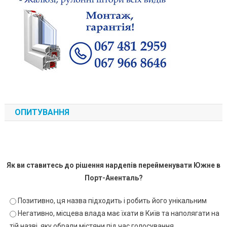
ОПИТУВАННЯ
Як ви ставитесь до рішення нардепів перейменувати Южне в
Порт-Аненталь?
Позитивно, ця назва підходить і робить його унікальним
Негативно, місцева влада має їхати в Київ та наполягати на
тій назві, яку обрали містяни під час голосування