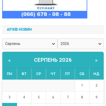
АРХІВ НОВИН
СЕРПЕНЬ 2026
«
»
ПН
ВТ
СР
ЧТ
ПТ
СБ
НД
1
2
3
4
5
6
7
8
9