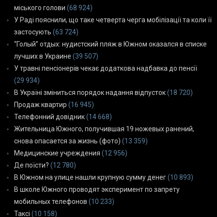
міського голови
(68 924)
У Раді пояснили, що таке четверта черга мобілізації та коли її
застосують
(63 724)
“Голый” отдых: нудистский пляж в Южном оказался в списке
лучших в Украине
(39 507)
У травні пенсіонерів чекає додаткова надбавка до пенсії
(29 934)
В Україні зміниться порядок надання відпусток
(18 720)
Продаж квартир
(16 945)
Телефонний довідник
(14 668)
Жительница Южного, получившая 19 ножевых ранений,
снова опасается за жизнь (фото)
(13 359)
Медицинские учреждения
(12 956)
Де поїсти?
(12 780)
В Южном на улице нашли крупную сумму денег
(10 893)
В школе Южного проводят эксперимент по запрету
мобильных телефонов
(10 233)
Таксі
(10 158)