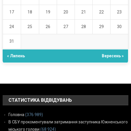
17
18
19
20
21
22
23
24
25
26
27
28
29
30
31
« Липень
Вересень »
СТАТИСТИКА ВІДВІДУВАНЬ
Головна
(376 989)
В СБУ прокоментували затримання заступника Южненського
міського голови
(68 924)