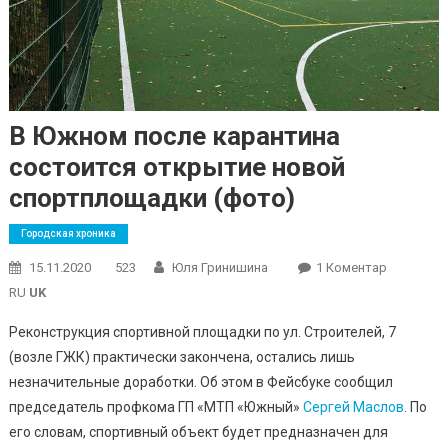
В Южном после карантина
состоится открытие новой
спортплощадки (фото)
Городская хроника
До
15.11.2020
523
Юля Гринишина
1 Коментар
В
RU
UK
Южном
Реконструкция спортивной площадки по ул. Строителей, 7
После
(возле ГЖК) практически закончена, остались лишь
Карантин
незначительные доработки. Об этом в Фейсбуке сообщил
Состоитс
Открытие
председатель профкома ГП «МТП «Южный»
Сергей Маслов
. По
Новой
его словам, спортивный объект будет предназначен для