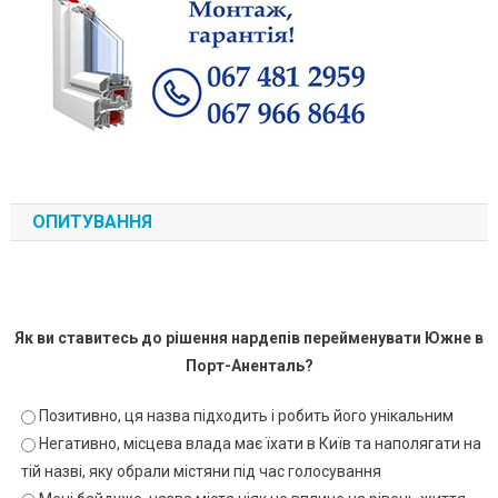
ОПИТУВАННЯ
Як ви ставитесь до рішення нардепів перейменувати Южне в
Порт-Аненталь?
Позитивно, ця назва підходить і робить його унікальним
Негативно, місцева влада має їхати в Київ та наполягати на
тій назві, яку обрали містяни під час голосування