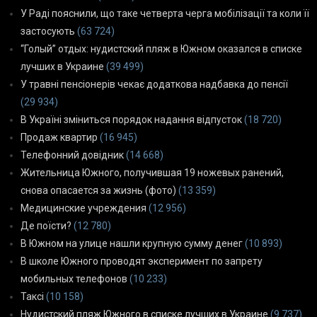
У Раді пояснили, що таке четверта черга мобілізації та коли її
застосують
(63 724)
“Голый” отдых: нудистский пляж в Южном оказался в списке
лучших в Украине
(39 499)
У травні пенсіонерів чекає додаткова надбавка до пенсії
(29 934)
В Україні зміниться порядок надання відпусток
(18 720)
Продаж квартир
(16 945)
Телефонний довідник
(14 668)
Жительница Южного, получившая 19 ножевых ранений,
снова опасается за жизнь (фото)
(13 359)
Медицинские учреждения
(12 956)
Де поїсти?
(12 780)
В Южном на улице нашли крупную сумму денег
(10 893)
В школе Южного проводят эксперимент по запрету
мобильных телефонов
(10 233)
Таксі
(10 158)
Нудистский пляж Южного в списке лучших в Украине
(9 737)