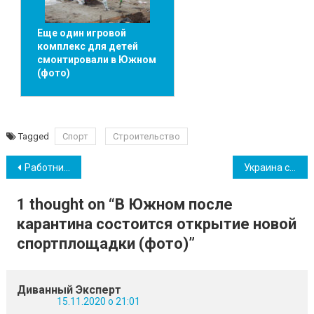
Еще один игровой
комплекс для детей
смонтировали в Южном
(фото)
Tagged
Спорт
Строительство
Навігація
Работникам порта “Южный” повысили заработную плату
Украина стала худшей страной Восточной Европы по уровню благосостояния
записів
1 thought on “
В Южном после
карантина состоится открытие новой
спортплощадки (фото)
”
Диванный Эксперт
15.11.2020 о 21:01