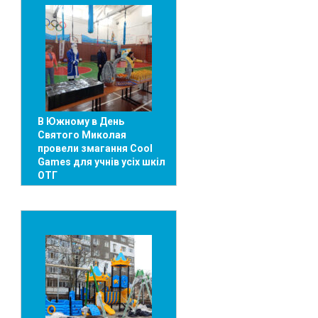
В Южному в День
Святого Миколая
провели змагання Cool
Games для учнів усіх шкіл
ОТГ