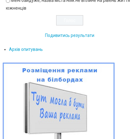
Мені байдуже, назва міста ніяк не вплине на рівень життя
южненців
Подивитись результати
Архів опитувань