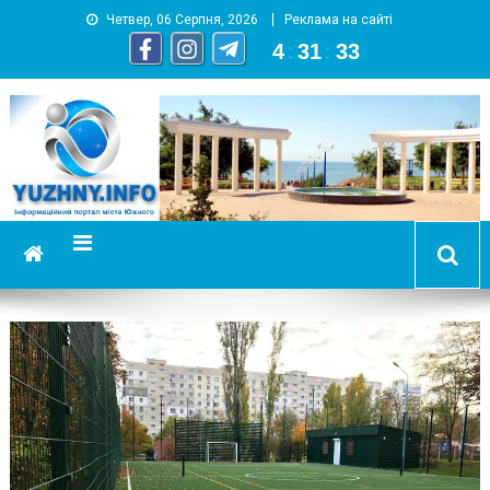
Четвер, 06 Серпня, 2026
Реклама на сайті
4
:
31
:
34
YUZHNY.INFO
информационный портал города Южный