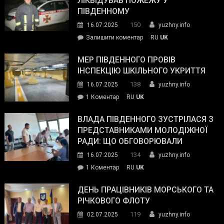
ЛІКВІДУВАВ ПОЖЕЖУ У
з
ПІВДЕННОМУ
керівниками
150
16.07.2025
yuzhny.info
силових
on
Залишити коментар
RU
UK
та
Інспектор
антикорупційних
ДСНС
МЕР ПІВДЕННОГО ПРОВІВ
органів:
власноруч
ІНСПЕКЦІЮ ШКІЛЬНОГО УКРИТТЯ
«Наш
ліквідував
спільний
138
16.07.2025
yuzhny.info
пожежу
ворог
до
1 Коментар
RU
UK
у
—
Мер
Південному
російські
Південного
ВЛАДА ПІВДЕННОГО ЗУСТРІЛАСЯ З
окупанти.
провів
ПРЕДСТАВНИКАМИ МОЛОДІЖНОЇ
Маємо
інспекцію
РАДИ: ЩО ОБГОВОРЮВАЛИ
діяти
шкільного
134
16.07.2025
yuzhny.info
як
укриття
команда
до
1 Коментар
RU
UK
України»
Влада
Південного
ДЕНЬ ПРАЦІВНИКІВ МОРСЬКОГО ТА
зустрілася
РІЧКОВОГО ФЛОТУ
з
119
02.07.2025
yuzhny.info
представниками