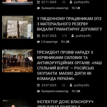
53
02.11.2025
yuzhny.info
on
Залишити коментар
RU
UK
Зеленський
завойовує
У ПІВДЕННОМУ ПРАЦІВНИКАМ ОПЗ
симпатії
З МАТЕРІАЛЬНОГО РЕЗЕРВУ
виборців
ВИДАЛИ ГУМАНІТАРНУ ДОПОМОГУ
Трампа
272
25.07.2025
yuzhny.info
–
до
2 Коментарі
RU
UK
The
У
Wall
Південному
ПРЕЗИДЕНТ ПРОВІВ НАРАДУ З
Street
працівникам
КЕРІВНИКАМИ СИЛОВИХ ТА
Journal.
ОПЗ
АНТИКОРУПЦІЙНИХ ОРГАНІВ: «НАШ
з
СПІЛЬНИЙ ВОРОГ — РОСІЙСЬКІ
матеріального
ОКУПАНТИ. МАЄМО ДІЯТИ ЯК
резерву
КОМАНДА УКРАЇНИ»
видали
62
23.07.2025
yuzhny.info
гуманітарну
on
Залишити коментар
RU
UK
допомогу
Президент
провів
ІНСПЕКТОР ДСНС ВЛАСНОРУЧ
нараду