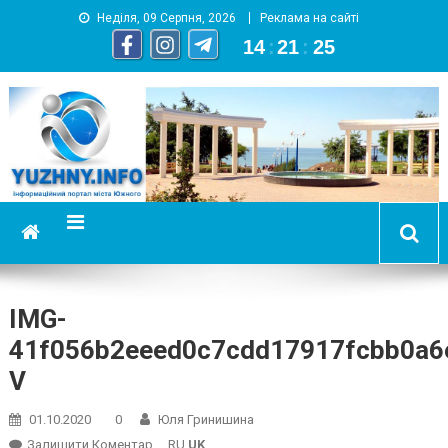
Неділя, 09 Серпня, 2026
Реклама на сайті
14
:
21
:
26
YUZHNY.INFO
информационный портал города Южный
IMG-
41f056b2eeed0c7cdd17917fcbb0a6
V
01.10.2020
0
Юля Гринишина
On
Залишити Коментар
RU
UK