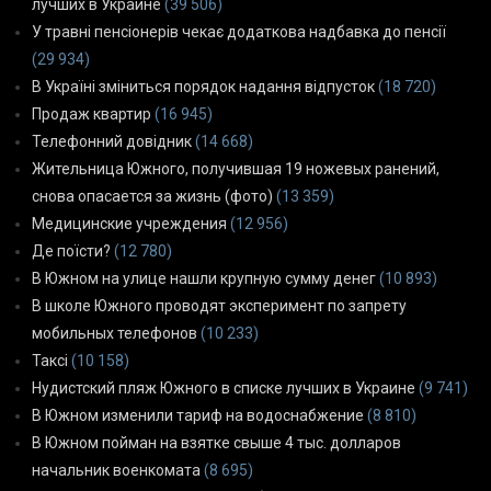
лучших в Украине
(39 506)
У травні пенсіонерів чекає додаткова надбавка до пенсії
(29 934)
В Україні зміниться порядок надання відпусток
(18 720)
Продаж квартир
(16 945)
Телефонний довідник
(14 668)
Жительница Южного, получившая 19 ножевых ранений,
снова опасается за жизнь (фото)
(13 359)
Медицинские учреждения
(12 956)
Де поїсти?
(12 780)
В Южном на улице нашли крупную сумму денег
(10 893)
В школе Южного проводят эксперимент по запрету
мобильных телефонов
(10 233)
Таксі
(10 158)
Нудистский пляж Южного в списке лучших в Украине
(9 741)
В Южном изменили тариф на водоснабжение
(8 810)
В Южном пойман на взятке свыше 4 тыс. долларов
начальник военкомата
(8 695)