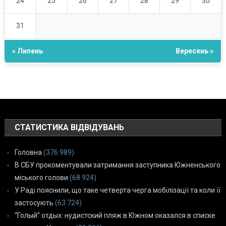
24
25
26
27
28
29
30
31
« Липень
Вересень »
СТАТИСТИКА ВІДВІДУВАНЬ
Головна
(376 989)
В СБУ прокоментували затримання заступника Южненського
міського голови
(68 924)
У Раді пояснили, що таке четверта черга мобілізації та коли її
застосують
(63 724)
“Голый” отдых: нудистский пляж в Южном оказался в списке