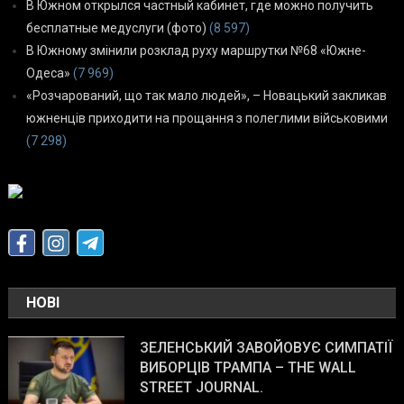
В Южном открылся частный кабинет, где можно получить
бесплатные медуслуги (фото)
(8 597)
В Южному змінили розклад руху маршрутки №68 «Южне-
Одеса»
(7 969)
«Розчарований, що так мало людей», – Новацький закликав
южненців приходити на прощання з полеглими військовими
(7 298)
НОВІ
ЗЕЛЕНСЬКИЙ ЗАВОЙОВУЄ СИМПАТІЇ
ВИБОРЦІВ ТРАМПА – THE WALL
STREET JOURNAL.