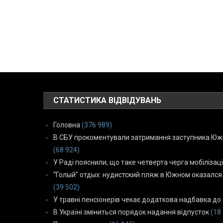
СТАТИСТИКА ВІДВІДУВАНЬ
Головна
(376 989)
В СБУ прокоментували затримання заступника Южн
(68 924)
У Раді пояснили, що таке четверта черга мобілізаці
“Голый” отдых: нудистский пляж в Южном оказался
(39 502)
У травні пенсіонерів чекає додаткова надбавка до 
В Україні зміниться порядок надання відпусток
(18