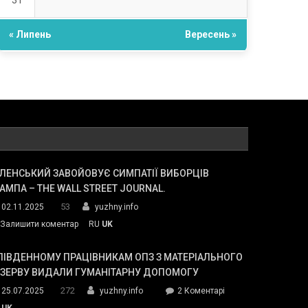
31
« Липень
Вересень »
ЛЕНСЬКИЙ ЗАВОЙОВУЄ СИМПАТІЇ ВИБОРЦІВ
АМПА – THE WALL STREET JOURNAL.
53
02.11.2025
yuzhny.info
on
Залишити коментар
RU
UK
Зеленський
завойовує
ПІВДЕННОМУ ПРАЦІВНИКАМ ОПЗ З МАТЕРІАЛЬНОГО
симпатії
ЕЗЕРВУ ВИДАЛИ ГУМАНІТАРНУ ДОПОМОГУ
виборців
272
до
25.07.2025
yuzhny.info
2 Коментарі
Трампа
У