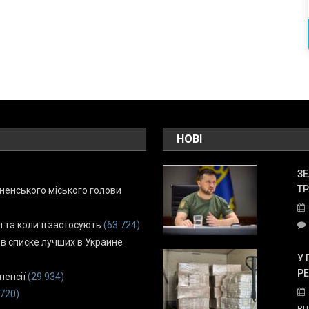
НОВІ
ЗЕ
ТР
енського міського голови
ї та коли її застосують
(63 724)
 в списке лучших в Украине
У 
Р
пенсії
(29 934)
 720)