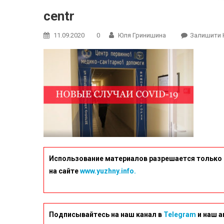
centr
11.09.2020
0
Юля Гринишина
Залишити 
Использование материалов разрешается только 
на сайте
www.yuzhny.info.
Подписывайтесь на наш канал в
Telegram
и наш а