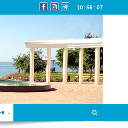
10
:
56
:
08
НЯ