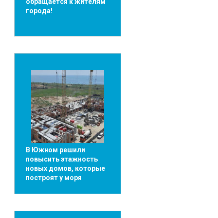
обращается к жителям
города!
В Южном решили
повысить этажность
новых домов, которые
построят у моря