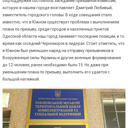
соцподдержки состоялось заседание призывной комиссии,
Призыву:
которую в нашем городе возглавляет Дмитрий Любивый,
ОСМД
заместитель городского головы. В ходе совещания стало
И
известно, что в Южном существует проблема с выполнением
Полицию
плана по призыву, среди городов и населенных пунктов
Просят
Одесской области наш город занимает последние позиции, в то
Помочь
время как соседний Черноморск в лидерах. Стоит отметить, что
в Южном был уменьшен наряд на отправку призывников в
Вооруженные силы Украины и другие военные формирования
до 12 человек, ранее необходимо было 15. Но даже при
уменьшении плана по призыву, выполнить его удается с
большой натяжкой.