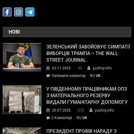
НОВІ
ЗЕЛЕНСЬКИЙ ЗАВОЙОВУЄ СИМПАТІЇ
ВИБОРЦІВ ТРАМПА – THE WALL
STREET JOURNAL.
53
02.11.2025
yuzhny.info
on
Залишити коментар
RU
UK
Зеленський
завойовує
У ПІВДЕННОМУ ПРАЦІВНИКАМ ОПЗ
симпатії
З МАТЕРІАЛЬНОГО РЕЗЕРВУ
виборців
ВИДАЛИ ГУМАНІТАРНУ ДОПОМОГУ
Трампа
272
25.07.2025
yuzhny.info
–
до
2 Коментарі
RU
UK
The
У
Wall
Південному
ПРЕЗИДЕНТ ПРОВІВ НАРАДУ З
Street