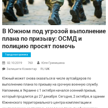
В Южном под угрозой выполнение
плана по призыву: ОСМД и
полицию просят помочь
Городская хроника
02.10.2019
763
Юля Гринишина
On
Залишити Коментар
RU
UK
В
Южный может снова оказаться в числе аутсайдеров по
Южном
выполнению плана по призыву на срочную военную службу.
Под
Напомним, в Украине с 1 октября начался осенний призыв,
Угрозой
который продлится до 27 декабря. Сегодня, 2 октября, в здании
Выполнение
Плана
Южненского территориального центра комплектации и
По