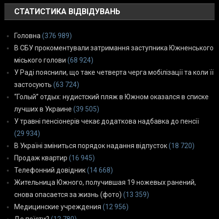
СТАТИСТИКА ВІДВІДУВАНЬ
Головна
(376 989)
В СБУ прокоментували затримання заступника Южненського
міського голови
(68 924)
У Раді пояснили, що таке четверта черга мобілізації та коли її
застосують
(63 724)
“Голый” отдых: нудистский пляж в Южном оказался в списке
лучших в Украине
(39 505)
У травні пенсіонерів чекає додаткова надбавка до пенсії
(29 934)
В Україні зміниться порядок надання відпусток
(18 720)
Продаж квартир
(16 945)
Телефонний довідник
(14 668)
Жительница Южного, получившая 19 ножевых ранений,
снова опасается за жизнь (фото)
(13 359)
Медицинские учреждения
(12 956)
Де поїсти?
(12 780)