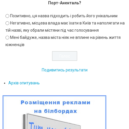
Порт-Аненталь?
Позитивно, ця назва підходить і робить його унікальним
Негативно, місцева влада має їхати в Київ та наполягати на
тій назві, яку обрали містяни під час голосування
Мені байдуже, назва міста ніяк не вплине на рівень життя
южненців
Подивитись результати
Архів опитувань