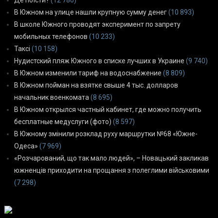
В Южном на улице нашли крупную сумму денег
(10 893)
В школе Южного проводят эксперимент по запрету
мобильных телефонов
(10 233)
Таксі
(10 158)
Нудистский пляж Южного в списке лучших в Украине
(9 740)
В Южном изменили тариф на водоснабжение
(8 809)
В Южном пойман на взятке свыше 4 тыс. долларов
начальник военкомата
(8 695)
В Южном открылся частный кабинет, где можно получить
бесплатные медуслуги (фото)
(8 597)
В Южному змінили розклад руху маршрутки №68 «Южне-
Одеса»
(7 969)
«Розчарований, що так мало людей», – Новацький закликав
южненців приходити на прощання з полеглими військовими
(7 298)