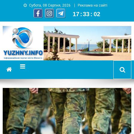
Субота, 08 Серпня, 2026
Реклама на сайті
17
:
33
:
03
YUZHNY.INFO
информационный портал города Южный