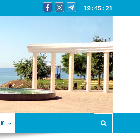
19
:
45
:
22
НЯ