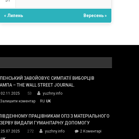
31
« Липень
Вересень »
ЛЕНСЬКИЙ ЗАВОЙОВУЄ СИМПАТІЇ ВИБОРЦІВ
АМПА – THE WALL STREET JOURNAL.
53
02.11.2025
yuzhny.info
on
Залишити коментар
RU
UK
Зеленський
завойовує
ПІВДЕННОМУ ПРАЦІВНИКАМ ОПЗ З МАТЕРІАЛЬНОГО
симпатії
ЕЗЕРВУ ВИДАЛИ ГУМАНІТАРНУ ДОПОМОГУ
виборців
272
до
25.07.2025
yuzhny.info
2 Коментарі
Трампа
У