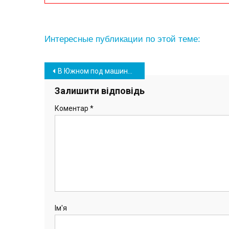
Интересные публикации по этой теме:
Навігація
В Южном под машиной нашли чайку: птицу готовы принять в Одесском зоопарке (видео)
записів
Залишити відповідь
Коментар
*
Ім'я