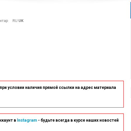
On
нтар
RU
UK
1.1
при условии наличия прямой ссылки на адрес материала
ккаунт в
Instagram
- будьте всегда в курсе наших новостей