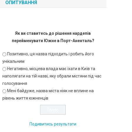
ОПИТУВАННЯ
Як ви ставитесь до рішення нардепів
перейменувати Южне в Порт-Аненталь?
Позитивно, ця назва підходить і робить його
унікальним
Негативно, місцева влада має їхати в Київ та
наполягати на тій назві, яку обрали містяни під час
голосування
Мені байдуже, назва міста ніяк не вплине на
рівень життя южненців
Подивитись результати