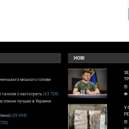
НОВІ
ЗЕ
ТР
енського міського голови
ї та коли її застосують
(63 724)
 в списке лучших в Украине
У 
Р
пенсії
(29 934)
 720)