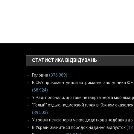
СТАТИСТИКА ВІДВІДУВАНЬ
Головна
(376 989)
В СБУ прокоментували затримання заступника Южн
(68 924)
У Раді пояснили, що таке четверта черга мобілізаці
“Голый” отдых: нудистский пляж в Южном оказался
(39 503)
У травні пенсіонерів чекає додаткова надбавка до 
В Україні зміниться порядок надання відпусток
(18