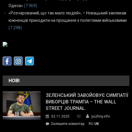
Одеса»
(7 969)
«Розчарований, що так мало людей», – Новацький закликав
южненців приходити на прощання з полеглими військовими
(7 298)
НОВІ
ЗЕЛЕНСЬКИЙ ЗАВОЙОВУЄ СИМПАТІЇ
ВИБОРЦІВ ТРАМПА – THE WALL
STREET JOURNAL.
53
02.11.2025
yuzhny.info
on
Залишити коментар
RU
UK
Зеленський