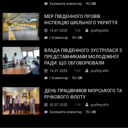
on
Залишити коментар
RU
UK
та
Інспектор
антикорупційних
ДСНС
МЕР ПІВДЕННОГО ПРОВІВ
органів:
власноруч
ІНСПЕКЦІЮ ШКІЛЬНОГО УКРИТТЯ
«Наш
ліквідував
спільний
138
16.07.2025
yuzhny.info
пожежу
ворог
до
1 Коментар
RU
UK
у
—
Мер
Південному
російські
Південного
ВЛАДА ПІВДЕННОГО ЗУСТРІЛАСЯ З
окупанти.
провів
ПРЕДСТАВНИКАМИ МОЛОДІЖНОЇ
Маємо
інспекцію
РАДИ: ЩО ОБГОВОРЮВАЛИ
діяти
шкільного
134
16.07.2025
yuzhny.info
як
укриття
команда
до
1 Коментар
RU
UK
України»
Влада
Південного
ДЕНЬ ПРАЦІВНИКІВ МОРСЬКОГО ТА
зустрілася
РІЧКОВОГО ФЛОТУ
з
119
02.07.2025
yuzhny.info
представниками
on
Залишити коментар
RU
UK
молодіжної
День
ради:
працівників
що