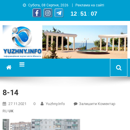
Субота, 08 Серпня, 2026
Реклама на сайті
12
:
51
:
08
YUZHNY.INFO
информационный портал города Южный
8-14
On
27.11.2021
0
Yuzhny.info
Залишити Коментар
8-
RU
UK
14