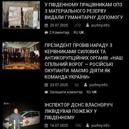
завойовує
У ПІВДЕННОМУ ПРАЦІВНИКАМ ОПЗ
симпатії
З МАТЕРІАЛЬНОГО РЕЗЕРВУ
виборців
ВИДАЛИ ГУМАНІТАРНУ ДОПОМОГУ
Трампа
272
25.07.2025
yuzhny.info
–
до
2 Коментарі
RU
UK
The
У
Wall
Південному
ПРЕЗИДЕНТ ПРОВІВ НАРАДУ З
Street
працівникам
КЕРІВНИКАМИ СИЛОВИХ ТА
Journal.
ОПЗ
АНТИКОРУПЦІЙНИХ ОРГАНІВ: «НАШ
з
СПІЛЬНИЙ ВОРОГ — РОСІЙСЬКІ
матеріального
ОКУПАНТИ. МАЄМО ДІЯТИ ЯК
резерву
КОМАНДА УКРАЇНИ»
видали
62
23.07.2025
yuzhny.info
гуманітарну
on
Залишити коментар
RU
UK
допомогу
Президент
провів
ІНСПЕКТОР ДСНС ВЛАСНОРУЧ
нараду
ЛІКВІДУВАВ ПОЖЕЖУ У
з
ПІВДЕННОМУ
керівниками
150
16.07.2025
yuzhny.info
силових