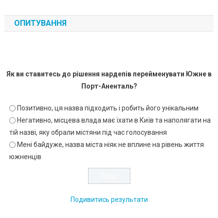
ОПИТУВАННЯ
Як ви ставитесь до рішення нардепів перейменувати Южне в
Порт-Аненталь?
Позитивно, ця назва підходить і робить його унікальним
Негативно, місцева влада має їхати в Київ та наполягати на
тій назві, яку обрали містяни під час голосування
Мені байдуже, назва міста ніяк не вплине на рівень життя
южненців
Подивитись результати