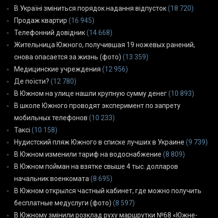
В Україні зміниться порядок надання відпусток
(18 720)
Продаж квартир
(16 945)
Телефонний довідник
(14 668)
Жительница Южного, получившая 19 ножевых ранений,
снова опасается за жизнь (фото)
(13 359)
Медицинские учреждения
(12 956)
Де поїсти?
(12 780)
В Южном на улице нашли крупную сумму денег
(10 893)
В школе Южного проводят эксперимент по запрету
мобильных телефонов
(10 233)
Таксі
(10 158)
Нудистский пляж Южного в списке лучших в Украине
(9 739)
В Южном изменили тариф на водоснабжение
(8 809)
В Южном пойман на взятке свыше 4 тыс. долларов
начальник военкомата
(8 695)
В Южном открылся частный кабинет, где можно получить
бесплатные медуслуги (фото)
(8 597)
В Южному змінили розклад руху маршрутки №68 «Южне-