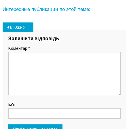
Интересные публикации по этой теме:
Навігація
В Южном почтили память жертв голодоморов в Украине (фото)
записів
Залишити відповідь
Коментар
*
Ім'я