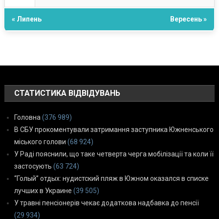
« Липень
Вересень »
СТАТИСТИКА ВІДВІДУВАНЬ
Головна
(376 989)
В СБУ прокоментували затримання заступника Южненського
міського голови
(68 924)
У Раді пояснили, що таке четверта черга мобілізації та коли її
застосують
(63 724)
“Голый” отдых: нудистский пляж в Южном оказался в списке
лучших в Украине
(39 505)
У травні пенсіонерів чекає додаткова надбавка до пенсії
(29 934)