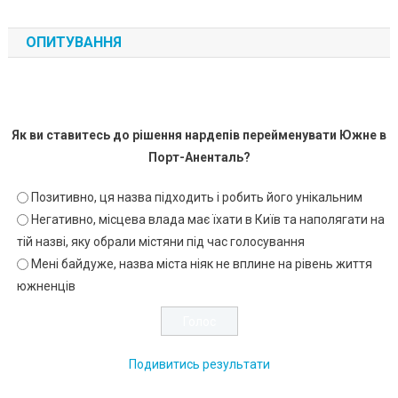
ОПИТУВАННЯ
Як ви ставитесь до рішення нардепів перейменувати Южне в
Порт-Аненталь?
Позитивно, ця назва підходить і робить його унікальним
Негативно, місцева влада має їхати в Київ та наполягати на
тій назві, яку обрали містяни під час голосування
Мені байдуже, назва міста ніяк не вплине на рівень життя
южненців
Подивитись результати