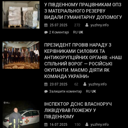
завойовує
У ПІВДЕННОМУ ПРАЦІВНИКАМ ОПЗ
симпатії
З МАТЕРІАЛЬНОГО РЕЗЕРВУ
виборців
ВИДАЛИ ГУМАНІТАРНУ ДОПОМОГУ
Трампа
272
25.07.2025
yuzhny.info
–
до
2 Коментарі
RU
UK
The
У
Wall
Південному
ПРЕЗИДЕНТ ПРОВІВ НАРАДУ З
Street
працівникам
КЕРІВНИКАМИ СИЛОВИХ ТА
Journal.
ОПЗ
АНТИКОРУПЦІЙНИХ ОРГАНІВ: «НАШ
з
СПІЛЬНИЙ ВОРОГ — РОСІЙСЬКІ
матеріального
ОКУПАНТИ. МАЄМО ДІЯТИ ЯК
резерву
КОМАНДА УКРАЇНИ»
видали
62
23.07.2025
yuzhny.info
гуманітарну
on
Залишити коментар
RU
UK
допомогу
Президент
провів
ІНСПЕКТОР ДСНС ВЛАСНОРУЧ
нараду
ЛІКВІДУВАВ ПОЖЕЖУ У
з
ПІВДЕННОМУ
керівниками
150
16.07.2025
yuzhny.info
силових