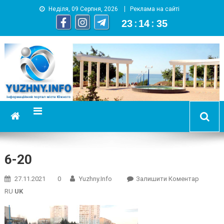
Неділя, 09 Серпня, 2026
Реклама на сайті
23
:
14
:
35
YUZHNY.INFO
информационный портал города Южный
6-20
On
27.11.2021
0
Yuzhny.info
Залишити Коментар
6-
RU
UK
20