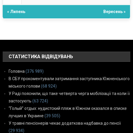
« Липень
Вересень »
СТАТИСТИКА ВІДВІДУВАНЬ
Головна
(376 989)
В СБУ прокоментували затримання заступника Южненського
міського голови
(68 924)
У Раді пояснили, що таке четверта черга мобілізації та коли її
застосують
(63 724)
“Голый” отдых: нудистский пляж в Южном оказался в списке
лучших в Украине
(39 505)
У травні пенсіонерів чекає додаткова надбавка до пенсії
(29 934)