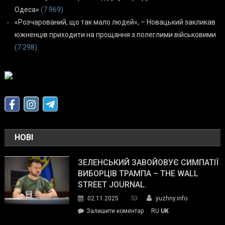
Одеса»
(7 969)
«Розчарований, що так мало людей», – Новацький закликав
южненців приходити на прощання з полеглими військовими
(7 298)
НОВІ
ЗЕЛЕНСЬКИЙ ЗАВОЙОВУЄ СИМПАТІЇ
ВИБОРЦІВ ТРАМПА – THE WALL
STREET JOURNAL.
53
02.11.2025
yuzhny.info
on
Залишити коментар
RU
UK
Зеленський