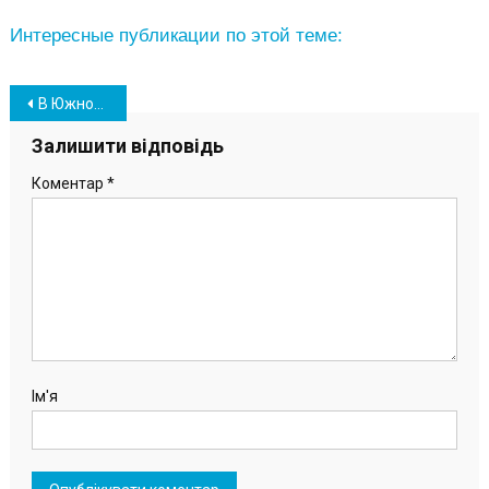
Интересные публикации по этой теме:
Навігація
В Южном почтили память жертв голодоморов в Украине (фото)
записів
Залишити відповідь
Коментар
*
Ім'я