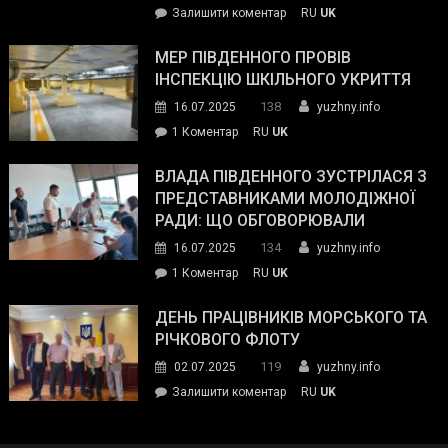
on
Залишити коментар
RU
UK
та
Інспектор
антикорупційних
ДСНС
МЕР ПІВДЕННОГО ПРОВІВ
органів:
власноруч
ІНСПЕКЦІЮ ШКІЛЬНОГО УКРИТТЯ
«Наш
ліквідував
спільний
138
16.07.2025
yuzhny.info
пожежу
ворог
до
1 Коментар
RU
UK
у
—
Мер
Південному
російські
Південного
ВЛАДА ПІВДЕННОГО ЗУСТРІЛАСЯ З
окупанти.
провів
ПРЕДСТАВНИКАМИ МОЛОДІЖНОЇ
Маємо
інспекцію
РАДИ: ЩО ОБГОВОРЮВАЛИ
діяти
шкільного
134
16.07.2025
yuzhny.info
як
укриття
команда
до
1 Коментар
RU
UK
України»
Влада
Південного
ДЕНЬ ПРАЦІВНИКІВ МОРСЬКОГО ТА
зустрілася
РІЧКОВОГО ФЛОТУ
з
119
02.07.2025
yuzhny.info
представниками
on
Залишити коментар
RU
UK
молодіжної
День
ради:
працівників
що