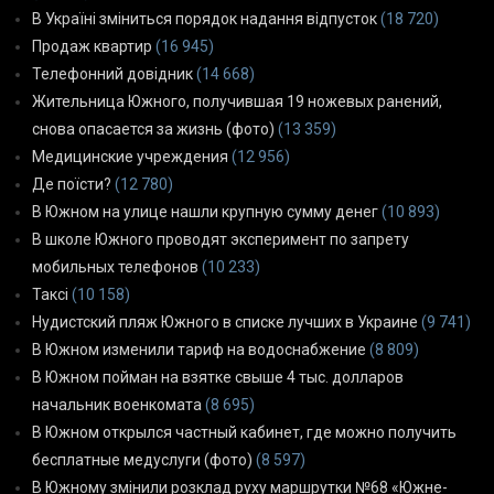
В Україні зміниться порядок надання відпусток
(18 720)
Продаж квартир
(16 945)
Телефонний довідник
(14 668)
Жительница Южного, получившая 19 ножевых ранений,
снова опасается за жизнь (фото)
(13 359)
Медицинские учреждения
(12 956)
Де поїсти?
(12 780)
В Южном на улице нашли крупную сумму денег
(10 893)
В школе Южного проводят эксперимент по запрету
мобильных телефонов
(10 233)
Таксі
(10 158)
Нудистский пляж Южного в списке лучших в Украине
(9 741)
В Южном изменили тариф на водоснабжение
(8 809)
В Южном пойман на взятке свыше 4 тыс. долларов
начальник военкомата
(8 695)
В Южном открылся частный кабинет, где можно получить
бесплатные медуслуги (фото)
(8 597)
В Южному змінили розклад руху маршрутки №68 «Южне-