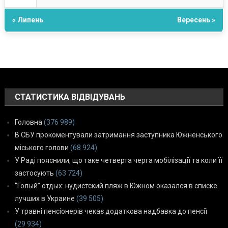
« Липень
Вересень »
СТАТИСТИКА ВІДВІДУВАНЬ
Головна
(376 989)
В СБУ прокоментували затримання заступника Южненського
міського голови
(68 924)
У Раді пояснили, що таке четверта черга мобілізації та коли її
застосують
(63 724)
“Голый” отдых: нудистский пляж в Южном оказался в списке
лучших в Украине
(39 505)
У травні пенсіонерів чекає додаткова надбавка до пенсії
(29 934)