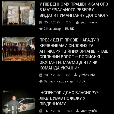
завойовує
У ПІВДЕННОМУ ПРАЦІВНИКАМ ОПЗ
симпатії
З МАТЕРІАЛЬНОГО РЕЗЕРВУ
виборців
ВИДАЛИ ГУМАНІТАРНУ ДОПОМОГУ
Трампа
272
25.07.2025
yuzhny.info
–
до
2 Коментарі
RU
UK
The
У
Wall
Південному
ПРЕЗИДЕНТ ПРОВІВ НАРАДУ З
Street
працівникам
КЕРІВНИКАМИ СИЛОВИХ ТА
Journal.
ОПЗ
АНТИКОРУПЦІЙНИХ ОРГАНІВ: «НАШ
з
СПІЛЬНИЙ ВОРОГ — РОСІЙСЬКІ
матеріального
ОКУПАНТИ. МАЄМО ДІЯТИ ЯК
резерву
КОМАНДА УКРАЇНИ»
видали
62
23.07.2025
yuzhny.info
гуманітарну
on
Залишити коментар
RU
UK
допомогу
Президент
провів
ІНСПЕКТОР ДСНС ВЛАСНОРУЧ
нараду
ЛІКВІДУВАВ ПОЖЕЖУ У
з
ПІВДЕННОМУ
керівниками
150
16.07.2025
yuzhny.info
силових