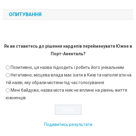
ОПИТУВАННЯ
Як ви ставитесь до рішення нардепів перейменувати Южне в
Порт-Аненталь?
Позитивно, ця назва підходить і робить його унікальним
Негативно, місцева влада має їхати в Київ та наполягати на
тій назві, яку обрали містяни під час голосування
Мені байдуже, назва міста ніяк не вплине на рівень життя
южненців
Подивитись результати