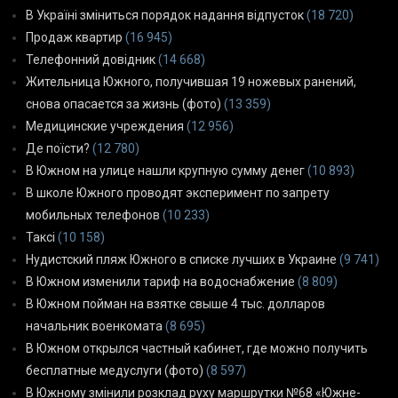
В Україні зміниться порядок надання відпусток
(18 720)
Продаж квартир
(16 945)
Телефонний довідник
(14 668)
Жительница Южного, получившая 19 ножевых ранений,
снова опасается за жизнь (фото)
(13 359)
Медицинские учреждения
(12 956)
Де поїсти?
(12 780)
В Южном на улице нашли крупную сумму денег
(10 893)
В школе Южного проводят эксперимент по запрету
мобильных телефонов
(10 233)
Таксі
(10 158)
Нудистский пляж Южного в списке лучших в Украине
(9 741)
В Южном изменили тариф на водоснабжение
(8 809)
В Южном пойман на взятке свыше 4 тыс. долларов
начальник военкомата
(8 695)
В Южном открылся частный кабинет, где можно получить
бесплатные медуслуги (фото)
(8 597)
В Южному змінили розклад руху маршрутки №68 «Южне-