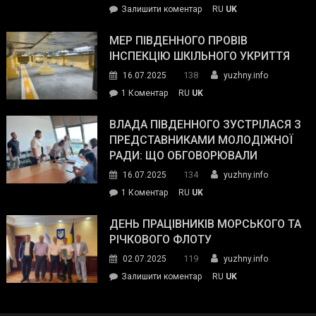
on
Залишити коментар
RU
UK
та
Інспектор
антикорупційних
ДСНС
МЕР ПІВДЕННОГО ПРОВІВ
органів:
власноруч
ІНСПЕКЦІЮ ШКІЛЬНОГО УКРИТТЯ
«Наш
ліквідував
спільний
138
16.07.2025
yuzhny.info
пожежу
ворог
до
1 Коментар
RU
UK
у
—
Мер
Південному
російські
Південного
ВЛАДА ПІВДЕННОГО ЗУСТРІЛАСЯ З
окупанти.
провів
ПРЕДСТАВНИКАМИ МОЛОДІЖНОЇ
Маємо
інспекцію
РАДИ: ЩО ОБГОВОРЮВАЛИ
діяти
шкільного
134
16.07.2025
yuzhny.info
як
укриття
команда
до
1 Коментар
RU
UK
України»
Влада
Південного
ДЕНЬ ПРАЦІВНИКІВ МОРСЬКОГО ТА
зустрілася
РІЧКОВОГО ФЛОТУ
з
119
02.07.2025
yuzhny.info
представниками
on
Залишити коментар
RU
UK
молодіжної
День
ради:
працівників
що