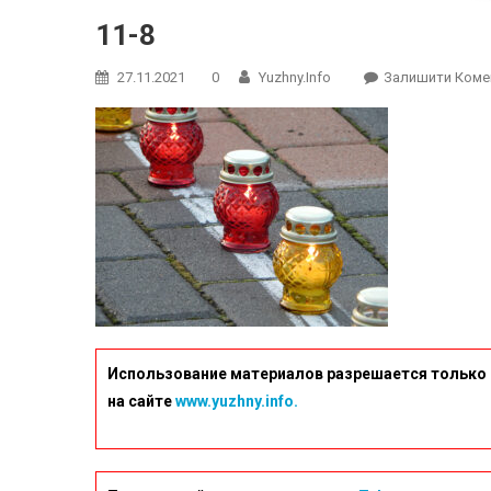
11-8
27.11.2021
0
Yuzhny.info
Залишити Коме
Использование материалов разрешается только 
на сайте
www.yuzhny.info.