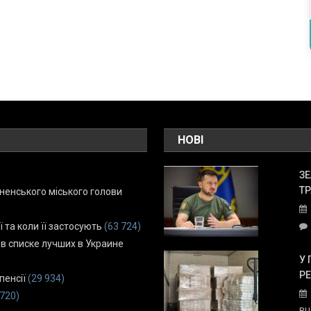
НОВІ
ЗЕ
ТР
енського міського голови
ї та коли її застосують
(63 724)
 в списке лучших в Украине
У 
Р
пенсії
(29 934)
 720)