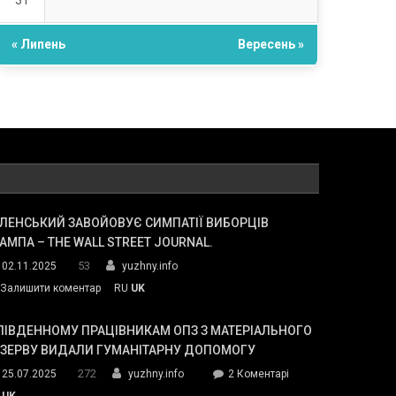
31
« Липень
Вересень »
ЛЕНСЬКИЙ ЗАВОЙОВУЄ СИМПАТІЇ ВИБОРЦІВ
АМПА – THE WALL STREET JOURNAL.
53
02.11.2025
yuzhny.info
on
Залишити коментар
RU
UK
Зеленський
завойовує
ПІВДЕННОМУ ПРАЦІВНИКАМ ОПЗ З МАТЕРІАЛЬНОГО
симпатії
ЕЗЕРВУ ВИДАЛИ ГУМАНІТАРНУ ДОПОМОГУ
виборців
272
до
25.07.2025
yuzhny.info
2 Коментарі
Трампа
У