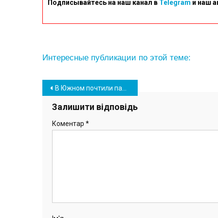
Подписывайтесь на наш канал в
Telegram
и наш а
Интересные публикации по этой теме:
Навігація
В Южном почтили память жертв голодоморов в Украине (фото)
записів
Залишити відповідь
Коментар
*