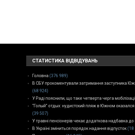
СТАТИСТИКА ВІДВІДУВАНЬ
Головна
(376 989)
В СБУ прокоментували затримання заступника Южн
(68 924)
У Раді пояснили, що таке четверта черга мобілізаці
“Голый” отдых: нудистский пляж в Южном оказался
(39 507)
У травні пенсіонерів чекає додаткова надбавка до 
В Україні зміниться порядок надання відпусток
(18