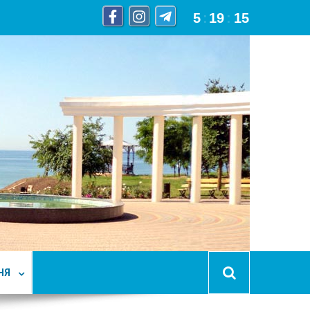
5
:
19
:
15
НЯ