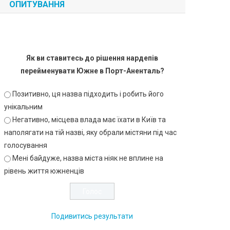
ОПИТУВАННЯ
Як ви ставитесь до рішення нардепів
перейменувати Южне в Порт-Аненталь?
Позитивно, ця назва підходить і робить його
унікальним
Негативно, місцева влада має їхати в Київ та
наполягати на тій назві, яку обрали містяни під час
голосування
Мені байдуже, назва міста ніяк не вплине на
рівень життя южненців
Подивитись результати