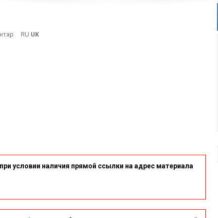
On
нтар
RU
UK
11-
8
при условии наличия прямой ссылки на адрес материала