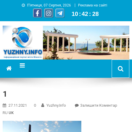
П’ятниця, 07 Серпня, 2026
Реклама на сайті
10
:
42
:
29
YUZHNY.INFO
информационный портал города Южный
1
On
27.11.2021
0
Yuzhny.info
Залишити Коментар
1
RU
UK