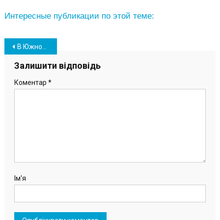
Интересные публикации по этой теме:
Навігація
В Южном почтили память жертв голодоморов в Украине (фото)
записів
Залишити відповідь
Коментар
*
Ім'я