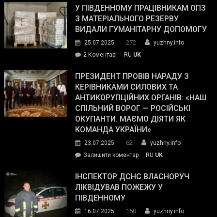
завойовує
У ПІВДЕННОМУ ПРАЦІВНИКАМ ОПЗ
симпатії
З МАТЕРІАЛЬНОГО РЕЗЕРВУ
виборців
ВИДАЛИ ГУМАНІТАРНУ ДОПОМОГУ
Трампа
272
25.07.2025
yuzhny.info
–
до
2 Коментарі
RU
UK
The
У
Wall
Південному
ПРЕЗИДЕНТ ПРОВІВ НАРАДУ З
Street
працівникам
КЕРІВНИКАМИ СИЛОВИХ ТА
Journal.
ОПЗ
АНТИКОРУПЦІЙНИХ ОРГАНІВ: «НАШ
з
СПІЛЬНИЙ ВОРОГ — РОСІЙСЬКІ
матеріального
ОКУПАНТИ. МАЄМО ДІЯТИ ЯК
резерву
КОМАНДА УКРАЇНИ»
видали
62
23.07.2025
yuzhny.info
гуманітарну
on
Залишити коментар
RU
UK
допомогу
Президент
провів
ІНСПЕКТОР ДСНС ВЛАСНОРУЧ
нараду
ЛІКВІДУВАВ ПОЖЕЖУ У
з
ПІВДЕННОМУ
керівниками
150
16.07.2025
yuzhny.info
силових