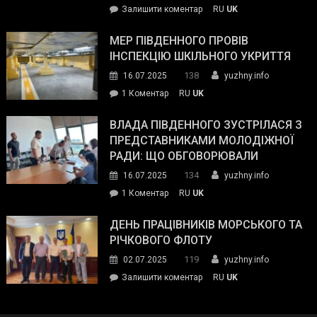
on
Залишити коментар
RU
UK
та
Інспектор
антикорупційних
ДСНС
МЕР ПІВДЕННОГО ПРОВІВ
органів:
власноруч
ІНСПЕКЦІЮ ШКІЛЬНОГО УКРИТТЯ
«Наш
ліквідував
спільний
138
16.07.2025
yuzhny.info
пожежу
ворог
до
1 Коментар
RU
UK
у
—
Мер
Південному
російські
Південного
ВЛАДА ПІВДЕННОГО ЗУСТРІЛАСЯ З
окупанти.
провів
ПРЕДСТАВНИКАМИ МОЛОДІЖНОЇ
Маємо
інспекцію
РАДИ: ЩО ОБГОВОРЮВАЛИ
діяти
шкільного
134
16.07.2025
yuzhny.info
як
укриття
команда
до
1 Коментар
RU
UK
України»
Влада
Південного
ДЕНЬ ПРАЦІВНИКІВ МОРСЬКОГО ТА
зустрілася
РІЧКОВОГО ФЛОТУ
з
119
02.07.2025
yuzhny.info
представниками
on
Залишити коментар
RU
UK
молодіжної
День
ради:
працівників
що