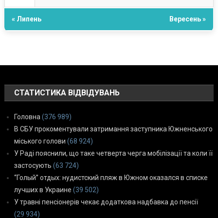
« Липень
Вересень »
СТАТИСТИКА ВІДВІДУВАНЬ
Головна
(376 989)
В СБУ прокоментували затримання заступника Южненського
міського голови
(68 924)
У Раді пояснили, що таке четверта черга мобілізації та коли її
застосують
(63 724)
“Голый” отдых: нудистский пляж в Южном оказался в списке
лучших в Украине
(39 502)
У травні пенсіонерів чекає додаткова надбавка до пенсії
(29 934)