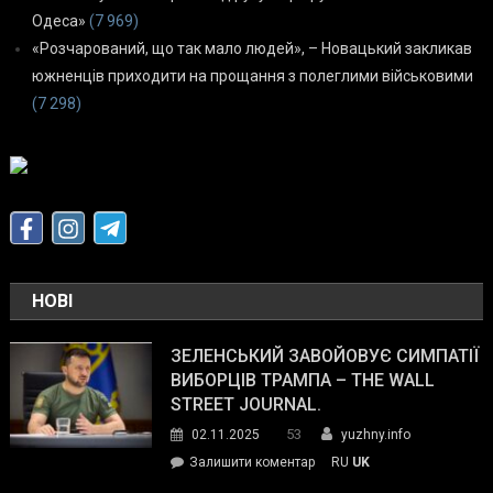
Одеса»
(7 969)
«Розчарований, що так мало людей», – Новацький закликав
южненців приходити на прощання з полеглими військовими
(7 298)
НОВІ
ЗЕЛЕНСЬКИЙ ЗАВОЙОВУЄ СИМПАТІЇ
ВИБОРЦІВ ТРАМПА – THE WALL
STREET JOURNAL.
53
02.11.2025
yuzhny.info
on
Залишити коментар
RU
UK
Зеленський