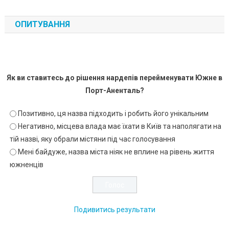
ОПИТУВАННЯ
Як ви ставитесь до рішення нардепів перейменувати Южне в
Порт-Аненталь?
Позитивно, ця назва підходить і робить його унікальним
Негативно, місцева влада має їхати в Київ та наполягати на
тій назві, яку обрали містяни під час голосування
Мені байдуже, назва міста ніяк не вплине на рівень життя
южненців
Подивитись результати