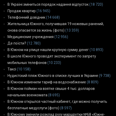
В Україні зміниться порядок надання відпусток
(18 720)
Продаж квартир
(16 945)
Телефонний довідник
(14 668)
Жительница Южного, получившая 19 ножевых ранений,
снова опасается за жизнь (фото)
(13 359)
Медицинские учреждения
(12 956)
Де поїсти?
(12 780)
В Южном на улице нашли крупную сумму денег
(10 893)
В школе Южного проводят эксперимент по запрету
мобильных телефонов
(10 233)
Таксі
(10 158)
Нудистский пляж Южного в списке лучших в Украине
(9 738)
В Южном изменили тариф на водоснабжение
(8 809)
В Южном пойман на взятке свыше 4 тыс. долларов
начальник военкомата
(8 695)
В Южном открылся частный кабинет, где можно получить
бесплатные медуслуги (фото)
(8 597)
В Южному змінили розклад руху маршрутки №68 «Южне-