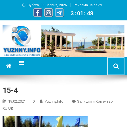
Субота, 08 Серпня, 2026
Реклама на сайті
3
:
01
:
49
YUZHNY.INFO
информационный портал города Южный
15-4
On
19.02.2021
0
Yuzhny.info
Залишити Коментар
15-
RU
UK
4