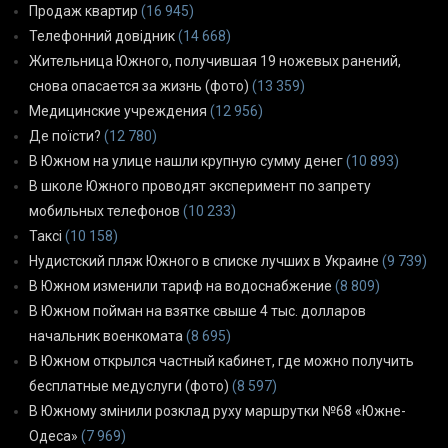
Продаж квартир
(16 945)
Телефонний довідник
(14 668)
Жительница Южного, получившая 19 ножевых ранений,
снова опасается за жизнь (фото)
(13 359)
Медицинские учреждения
(12 956)
Де поїсти?
(12 780)
В Южном на улице нашли крупную сумму денег
(10 893)
В школе Южного проводят эксперимент по запрету
мобильных телефонов
(10 233)
Таксі
(10 158)
Нудистский пляж Южного в списке лучших в Украине
(9 739)
В Южном изменили тариф на водоснабжение
(8 809)
В Южном пойман на взятке свыше 4 тыс. долларов
начальник военкомата
(8 695)
В Южном открылся частный кабинет, где можно получить
бесплатные медуслуги (фото)
(8 597)
В Южному змінили розклад руху маршрутки №68 «Южне-
Одеса»
(7 969)