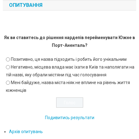
ОПИТУВАННЯ
Як ви ставитесь до рішення нардепів перейменувати Южне в
Порт-Аненталь?
Позитивно, ця назва підходить і робить його унікальним
Негативно, місцева влада має їхати в Київ та наполягати на
тій назві, яку обрали містяни під час голосування
Мені байдуже, назва міста ніяк не вплине на рівень життя
южненців
Подивитись результати
Архів опитувань