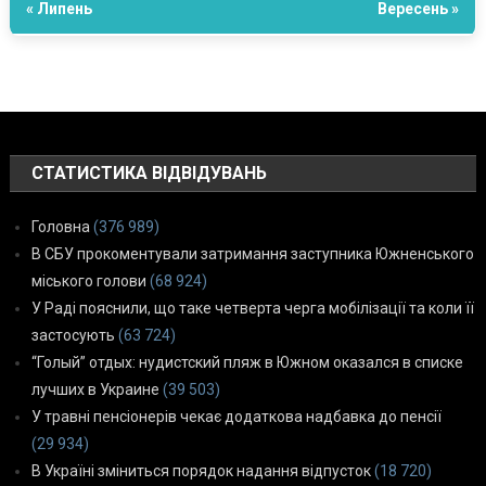
« Липень
Вересень »
СТАТИСТИКА ВІДВІДУВАНЬ
Головна
(376 989)
В СБУ прокоментували затримання заступника Южненського
міського голови
(68 924)
У Раді пояснили, що таке четверта черга мобілізації та коли її
застосують
(63 724)
“Голый” отдых: нудистский пляж в Южном оказался в списке
лучших в Украине
(39 503)
У травні пенсіонерів чекає додаткова надбавка до пенсії
(29 934)
В Україні зміниться порядок надання відпусток
(18 720)