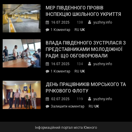
Інспектор
антикорупційних
ДСНС
МЕР ПІВДЕННОГО ПРОВІВ
органів:
власноруч
ІНСПЕКЦІЮ ШКІЛЬНОГО УКРИТТЯ
«Наш
ліквідував
спільний
138
16.07.2025
yuzhny.info
пожежу
ворог
до
1 Коментар
RU
UK
у
—
Мер
Південному
російські
Південного
ВЛАДА ПІВДЕННОГО ЗУСТРІЛАСЯ З
окупанти.
провів
ПРЕДСТАВНИКАМИ МОЛОДІЖНОЇ
Маємо
інспекцію
РАДИ: ЩО ОБГОВОРЮВАЛИ
діяти
шкільного
134
16.07.2025
yuzhny.info
як
укриття
команда
до
1 Коментар
RU
UK
України»
Влада
Південного
ДЕНЬ ПРАЦІВНИКІВ МОРСЬКОГО ТА
зустрілася
РІЧКОВОГО ФЛОТУ
з
119
02.07.2025
yuzhny.info
представниками
on
Залишити коментар
RU
UK
молодіжної
День
ради:
працівників
що
морського
обговорювали
Інформаційний портал міста Южного
та