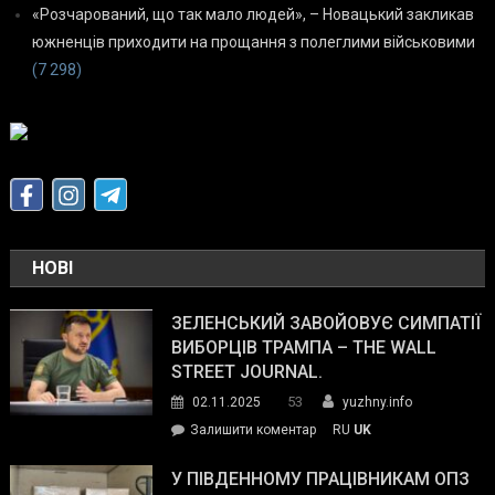
«Розчарований, що так мало людей», – Новацький закликав
южненців приходити на прощання з полеглими військовими
(7 298)
НОВІ
ЗЕЛЕНСЬКИЙ ЗАВОЙОВУЄ СИМПАТІЇ
ВИБОРЦІВ ТРАМПА – THE WALL
STREET JOURNAL.
53
02.11.2025
yuzhny.info
on
Залишити коментар
RU
UK
Зеленський
завойовує
У ПІВДЕННОМУ ПРАЦІВНИКАМ ОПЗ