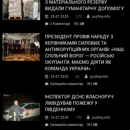
симпатії
З МАТЕРІАЛЬНОГО РЕЗЕРВУ
виборців
ВИДАЛИ ГУМАНІТАРНУ ДОПОМОГУ
Трампа
272
25.07.2025
yuzhny.info
–
до
2 Коментарі
RU
UK
The
У
Wall
Південному
ПРЕЗИДЕНТ ПРОВІВ НАРАДУ З
Street
працівникам
КЕРІВНИКАМИ СИЛОВИХ ТА
Journal.
ОПЗ
АНТИКОРУПЦІЙНИХ ОРГАНІВ: «НАШ
з
СПІЛЬНИЙ ВОРОГ — РОСІЙСЬКІ
матеріального
ОКУПАНТИ. МАЄМО ДІЯТИ ЯК
резерву
КОМАНДА УКРАЇНИ»
видали
62
23.07.2025
yuzhny.info
гуманітарну
on
Залишити коментар
RU
UK
допомогу
Президент
провів
ІНСПЕКТОР ДСНС ВЛАСНОРУЧ
нараду
ЛІКВІДУВАВ ПОЖЕЖУ У
з
ПІВДЕННОМУ
керівниками
150
16.07.2025
yuzhny.info
силових
on
Залишити коментар
RU
UK
та