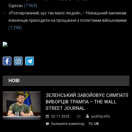
Одеса»
(7 969)
«Розчарований, що так мало людей», – Новацький закликав
южненців приходити на прощання з полеглими військовими
(7 298)
НОВІ
ЗЕЛЕНСЬКИЙ ЗАВОЙОВУЄ СИМПАТІЇ
ВИБОРЦІВ ТРАМПА – THE WALL
STREET JOURNAL.
53
02.11.2025
yuzhny.info
on
Залишити коментар
RU
UK
Зеленський