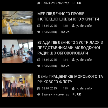
on
Залишити коментар
RU
UK
та
Інспектор
антикорупційних
ДСНС
МЕР ПІВДЕННОГО ПРОВІВ
органів:
власноруч
ІНСПЕКЦІЮ ШКІЛЬНОГО УКРИТТЯ
«Наш
ліквідував
спільний
138
16.07.2025
yuzhny.info
пожежу
ворог
до
1 Коментар
RU
UK
у
—
Мер
Південному
російські
Південного
ВЛАДА ПІВДЕННОГО ЗУСТРІЛАСЯ З
окупанти.
провів
ПРЕДСТАВНИКАМИ МОЛОДІЖНОЇ
Маємо
інспекцію
РАДИ: ЩО ОБГОВОРЮВАЛИ
діяти
шкільного
134
16.07.2025
yuzhny.info
як
укриття
команда
до
1 Коментар
RU
UK
України»
Влада
Південного
ДЕНЬ ПРАЦІВНИКІВ МОРСЬКОГО ТА
зустрілася
РІЧКОВОГО ФЛОТУ
з
119
02.07.2025
yuzhny.info
представниками
on
Залишити коментар
RU
UK
молодіжної
День
ради:
працівників
що