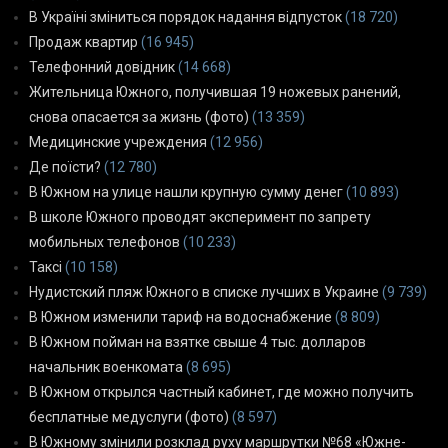
В Україні зміниться порядок надання відпусток
(18 720)
Продаж квартир
(16 945)
Телефонний довідник
(14 668)
Жительница Южного, получившая 19 ножевых ранений,
снова опасается за жизнь (фото)
(13 359)
Медицинские учреждения
(12 956)
Де поїсти?
(12 780)
В Южном на улице нашли крупную сумму денег
(10 893)
В школе Южного проводят эксперимент по запрету
мобильных телефонов
(10 233)
Таксі
(10 158)
Нудистский пляж Южного в списке лучших в Украине
(9 739)
В Южном изменили тариф на водоснабжение
(8 809)
В Южном пойман на взятке свыше 4 тыс. долларов
начальник военкомата
(8 695)
В Южном открылся частный кабинет, где можно получить
бесплатные медуслуги (фото)
(8 597)
В Южному змінили розклад руху маршрутки №68 «Южне-