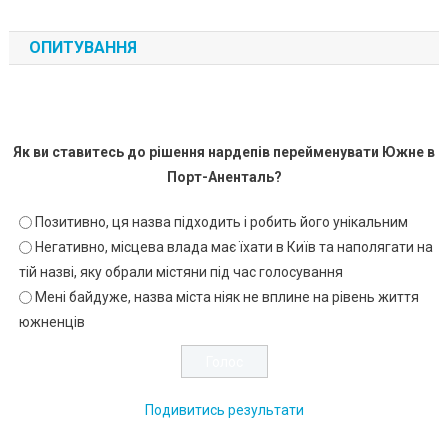
ОПИТУВАННЯ
Як ви ставитесь до рішення нардепів перейменувати Южне в
Порт-Аненталь?
Позитивно, ця назва підходить і робить його унікальним
Негативно, місцева влада має їхати в Київ та наполягати на
тій назві, яку обрали містяни під час голосування
Мені байдуже, назва міста ніяк не вплине на рівень життя
южненців
Подивитись результати