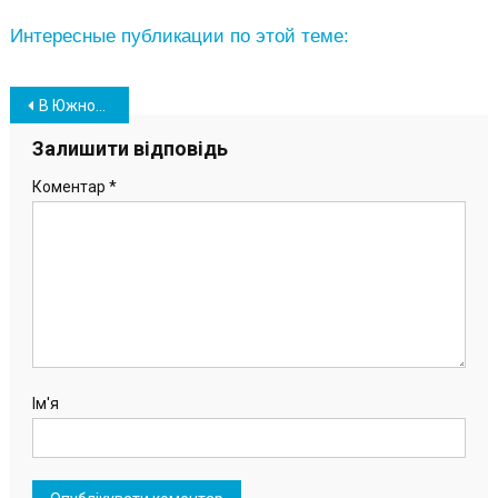
Интересные публикации по этой теме:
Навігація
В Южном отпраздновали 76-ю годовщину Победы. Фоторепортаж
записів
Залишити відповідь
Коментар
*
Ім'я