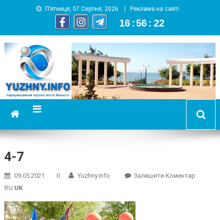
П’ятниця, 07 Серпня, 2026
Реклама на сайті
16
:
56
:
23
YUZHNY.INFO
информационный портал города Южный
4-7
On
09.05.2021
0
Yuzhny.info
Залишити Коментар
4-
RU
UK
7