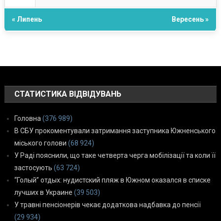
« Липень
Вересень »
СТАТИСТИКА ВІДВІДУВАНЬ
Головна
(376 989)
В СБУ прокоментували затримання заступника Южненського
міського голови
(68 924)
У Раді пояснили, що таке четверта черга мобілізації та коли її
застосують
(63 724)
“Голый” отдых: нудистский пляж в Южном оказался в списке
лучших в Украине
(39 503)
У травні пенсіонерів чекає додаткова надбавка до пенсії
(29 934)