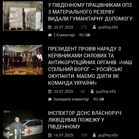
завойовує
У ПІВДЕННОМУ ПРАЦІВНИКАМ ОПЗ
симпатії
З МАТЕРІАЛЬНОГО РЕЗЕРВУ
виборців
ВИДАЛИ ГУМАНІТАРНУ ДОПОМОГУ
Трампа
272
25.07.2025
yuzhny.info
–
до
2 Коментарі
RU
UK
The
У
Wall
Південному
ПРЕЗИДЕНТ ПРОВІВ НАРАДУ З
Street
працівникам
КЕРІВНИКАМИ СИЛОВИХ ТА
Journal.
ОПЗ
АНТИКОРУПЦІЙНИХ ОРГАНІВ: «НАШ
з
СПІЛЬНИЙ ВОРОГ — РОСІЙСЬКІ
матеріального
ОКУПАНТИ. МАЄМО ДІЯТИ ЯК
резерву
КОМАНДА УКРАЇНИ»
видали
62
23.07.2025
yuzhny.info
гуманітарну
on
Залишити коментар
RU
UK
допомогу
Президент
провів
ІНСПЕКТОР ДСНС ВЛАСНОРУЧ
нараду
ЛІКВІДУВАВ ПОЖЕЖУ У
з
ПІВДЕННОМУ
керівниками
150
16.07.2025
yuzhny.info
силових