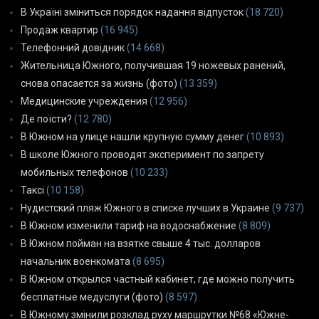
В Україні зміниться порядок надання відпусток
(18 720)
Продаж квартир
(16 945)
Телефонний довідник
(14 668)
Жительница Южного, получившая 19 ножевых ранений,
снова опасается за жизнь (фото)
(13 359)
Медицинские учреждения
(12 956)
Де поїсти?
(12 780)
В Южном на улице нашли крупную сумму денег
(10 893)
В школе Южного проводят эксперимент по запрету
мобильных телефонов
(10 233)
Таксі
(10 158)
Нудистский пляж Южного в списке лучших в Украине
(9 737)
В Южном изменили тариф на водоснабжение
(8 809)
В Южном пойман на взятке свыше 4 тыс. долларов
начальник военкомата
(8 695)
В Южном открылся частный кабинет, где можно получить
бесплатные медуслуги (фото)
(8 597)
В Южному змінили розклад руху маршрутки №68 «Южне-