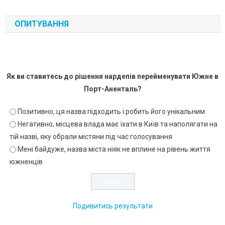
ОПИТУВАННЯ
Як ви ставитесь до рішення нардепів перейменувати Южне в
Порт-Аненталь?
Позитивно, ця назва підходить і робить його унікальним
Негативно, місцева влада має їхати в Київ та наполягати на
тій назві, яку обрали містяни під час голосування
Мені байдуже, назва міста ніяк не вплине на рівень життя
южненців
Подивитись результати