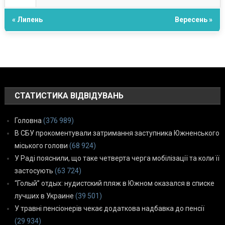
« Липень
Вересень »
СТАТИСТИКА ВІДВІДУВАНЬ
Головна
(376 989)
В СБУ прокоментували затримання заступника Южненського
міського голови
(68 924)
У Раді пояснили, що таке четверта черга мобілізації та коли її
застосують
(63 724)
“Голый” отдых: нудистский пляж в Южном оказался в списке
лучших в Украине
(39 501)
У травні пенсіонерів чекає додаткова надбавка до пенсії
(29 934)