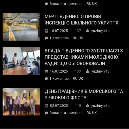
on
Залишити коментар
RU
UK
та
Інспектор
антикорупційних
ДСНС
МЕР ПІВДЕННОГО ПРОВІВ
органів:
власноруч
ІНСПЕКЦІЮ ШКІЛЬНОГО УКРИТТЯ
«Наш
ліквідував
спільний
137
16.07.2025
yuzhny.info
пожежу
ворог
до
1 Коментар
RU
UK
у
—
Мер
Південному
російські
Південного
ВЛАДА ПІВДЕННОГО ЗУСТРІЛАСЯ З
окупанти.
провів
ПРЕДСТАВНИКАМИ МОЛОДІЖНОЇ
Маємо
інспекцію
РАДИ: ЩО ОБГОВОРЮВАЛИ
діяти
шкільного
133
16.07.2025
yuzhny.info
як
укриття
команда
до
1 Коментар
RU
UK
України»
Влада
Південного
ДЕНЬ ПРАЦІВНИКІВ МОРСЬКОГО ТА
зустрілася
РІЧКОВОГО ФЛОТУ
з
118
02.07.2025
yuzhny.info
представниками
on
Залишити коментар
RU
UK
молодіжної
День
ради:
працівників
що