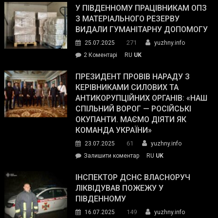
завойовує
У ПІВДЕННОМУ ПРАЦІВНИКАМ ОПЗ
симпатії
З МАТЕРІАЛЬНОГО РЕЗЕРВУ
виборців
ВИДАЛИ ГУМАНІТАРНУ ДОПОМОГУ
Трампа
271
25.07.2025
yuzhny.info
–
до
2 Коментарі
RU
UK
The
У
Wall
Південному
ПРЕЗИДЕНТ ПРОВІВ НАРАДУ З
Street
працівникам
КЕРІВНИКАМИ СИЛОВИХ ТА
Journal.
ОПЗ
АНТИКОРУПЦІЙНИХ ОРГАНІВ: «НАШ
з
СПІЛЬНИЙ ВОРОГ — РОСІЙСЬКІ
матеріального
ОКУПАНТИ. МАЄМО ДІЯТИ ЯК
резерву
КОМАНДА УКРАЇНИ»
видали
61
23.07.2025
yuzhny.info
гуманітарну
on
Залишити коментар
RU
UK
допомогу
Президент
провів
ІНСПЕКТОР ДСНС ВЛАСНОРУЧ
нараду
ЛІКВІДУВАВ ПОЖЕЖУ У
з
ПІВДЕННОМУ
керівниками
149
16.07.2025
yuzhny.info
силових