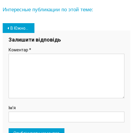
Интересные публикации по этой теме:
Навігація
В Южном отпраздновали 76-ю годовщину Победы. Фоторепортаж
записів
Залишити відповідь
Коментар
*
Ім'я