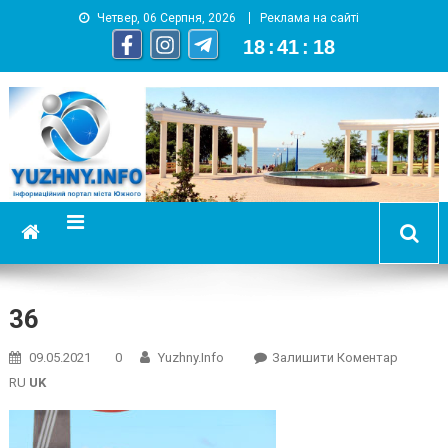
Четвер, 06 Серпня, 2026
Реклама на сайті
18
:
41
:
19
YUZHNY.INFO
информационный портал города Южный
36
On
09.05.2021
0
Yuzhny.info
Залишити Коментар
36
RU
UK