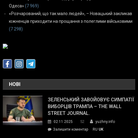
Одеса»
(7 969)
«Розчарований, що так мало людей», – Новацький закликав
южненців приходити на прощання з полеглими військовими
(7 298)
НОВІ
ЗЕЛЕНСЬКИЙ ЗАВОЙОВУЄ СИМПАТІЇ
ВИБОРЦІВ ТРАМПА – THE WALL
STREET JOURNAL.
52
02.11.2025
yuzhny.info
on
Залишити коментар
RU
UK
Зеленський