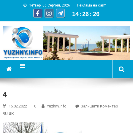
Четвер, 06 Серпня, 2026
Реклама на сайті
14
:
26
:
26
YUZHNY.INFO
информационный портал города Южный
4
On
16.02.2022
0
Yuzhny.info
Залишити Коментар
4
RU
UK