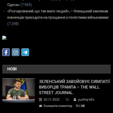
Одеса»
(7 969)
«Розчарований, що так мало людей», – Новацький закликав
южненців приходити на прощання з полеглими військовими
(7 298)
НОВІ
ЗЕЛЕНСЬКИЙ ЗАВОЙОВУЄ СИМПАТІЇ
ВИБОРЦІВ ТРАМПА – THE WALL
STREET JOURNAL.
52
02.11.2025
yuzhny.info
on
Залишити коментар
RU
UK
Зеленський