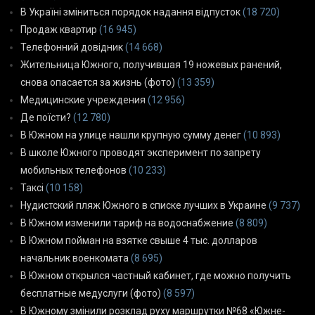
В Україні зміниться порядок надання відпусток
(18 720)
Продаж квартир
(16 945)
Телефонний довідник
(14 668)
Жительница Южного, получившая 19 ножевых ранений,
снова опасается за жизнь (фото)
(13 359)
Медицинские учреждения
(12 956)
Де поїсти?
(12 780)
В Южном на улице нашли крупную сумму денег
(10 893)
В школе Южного проводят эксперимент по запрету
мобильных телефонов
(10 233)
Таксі
(10 158)
Нудистский пляж Южного в списке лучших в Украине
(9 737)
В Южном изменили тариф на водоснабжение
(8 809)
В Южном пойман на взятке свыше 4 тыс. долларов
начальник военкомата
(8 695)
В Южном открылся частный кабинет, где можно получить
бесплатные медуслуги (фото)
(8 597)
В Южному змінили розклад руху маршрутки №68 «Южне-