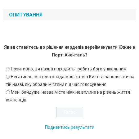
ОПИТУВАННЯ
Як ви ставитесь до рішення нардепів перейменувати Южне в
Порт-Аненталь?
Позитивно, ця назва підходить і робить його унікальним
Негативно, місцева влада має їхати в Київ та наполягати на
тій назві, яку обрали містяни під час голосування
Мені байдуже, назва міста ніяк не вплине на рівень життя
южненців
Подивитись результати