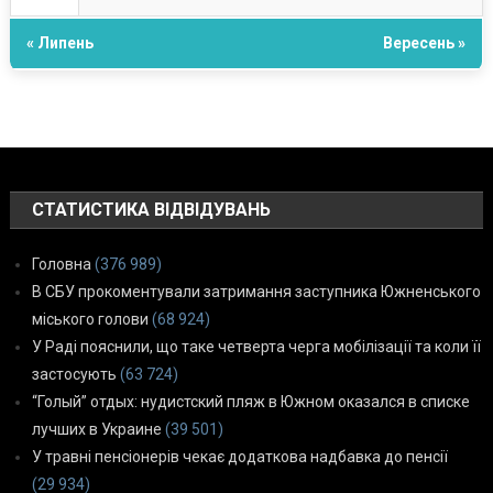
« Липень
Вересень »
СТАТИСТИКА ВІДВІДУВАНЬ
Головна
(376 989)
В СБУ прокоментували затримання заступника Южненського
міського голови
(68 924)
У Раді пояснили, що таке четверта черга мобілізації та коли її
застосують
(63 724)
“Голый” отдых: нудистский пляж в Южном оказался в списке
лучших в Украине
(39 501)
У травні пенсіонерів чекає додаткова надбавка до пенсії
(29 934)