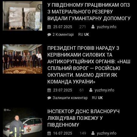
завойовує
У ПІВДЕННОМУ ПРАЦІВНИКАМ ОПЗ
симпатії
З МАТЕРІАЛЬНОГО РЕЗЕРВУ
виборців
ВИДАЛИ ГУМАНІТАРНУ ДОПОМОГУ
Трампа
271
25.07.2025
yuzhny.info
–
до
2 Коментарі
RU
UK
The
У
Wall
Південному
ПРЕЗИДЕНТ ПРОВІВ НАРАДУ З
Street
працівникам
КЕРІВНИКАМИ СИЛОВИХ ТА
Journal.
ОПЗ
АНТИКОРУПЦІЙНИХ ОРГАНІВ: «НАШ
з
СПІЛЬНИЙ ВОРОГ — РОСІЙСЬКІ
матеріального
ОКУПАНТИ. МАЄМО ДІЯТИ ЯК
резерву
КОМАНДА УКРАЇНИ»
видали
61
23.07.2025
yuzhny.info
гуманітарну
on
Залишити коментар
RU
UK
допомогу
Президент
провів
ІНСПЕКТОР ДСНС ВЛАСНОРУЧ
нараду
ЛІКВІДУВАВ ПОЖЕЖУ У
з
ПІВДЕННОМУ
керівниками
149
16.07.2025
yuzhny.info
силових