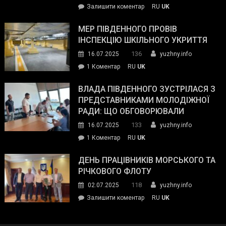
on
Залишити коментар
RU
UK
та
Інспектор
антикорупційних
ДСНС
МЕР ПІВДЕННОГО ПРОВІВ
органів:
власноруч
ІНСПЕКЦІЮ ШКІЛЬНОГО УКРИТТЯ
«Наш
ліквідував
спільний
136
16.07.2025
yuzhny.info
пожежу
ворог
до
1 Коментар
RU
UK
у
—
Мер
Південному
російські
Південного
ВЛАДА ПІВДЕННОГО ЗУСТРІЛАСЯ З
окупанти.
провів
ПРЕДСТАВНИКАМИ МОЛОДІЖНОЇ
Маємо
інспекцію
РАДИ: ЩО ОБГОВОРЮВАЛИ
діяти
шкільного
133
16.07.2025
yuzhny.info
як
укриття
команда
до
1 Коментар
RU
UK
України»
Влада
Південного
ДЕНЬ ПРАЦІВНИКІВ МОРСЬКОГО ТА
зустрілася
РІЧКОВОГО ФЛОТУ
з
118
02.07.2025
yuzhny.info
представниками
on
Залишити коментар
RU
UK
молодіжної
День
ради:
працівників
що