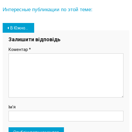
Интересные публикации по этой теме:
Навігація
В Южном отметили новый государственный праздник – День единения (видео, фото)
записів
Залишити відповідь
Коментар
*
Ім'я