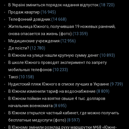
В Україні зміниться порядок надання відпусток
(18 720)
Продаж квартир
(16 945)
Телефонний довідник
(14 668)
Жительница Южного, получившая 19 ножевых ранений,
снова опасается за жизнь (фото)
(13 359)
Медицинские учреждения
(12 956)
Де поїсти?
(12 780)
В Южном на улице нашли крупную сумму денег
(10 893)
В школе Южного проводят эксперимент по запрету
мобильных телефонов
(10 233)
Таксі
(10 158)
Нудистский пляж Южного в списке лучших в Украине
(9 739)
В Южном изменили тариф на водоснабжение
(8 809)
В Южном пойман на взятке свыше 4 тыс. долларов
начальник военкомата
(8 695)
В Южном открылся частный кабинет, где можно получить
бесплатные медуслуги (фото)
(8 597)
В Южному змінили розклад руху маршрутки №68 «Южне-