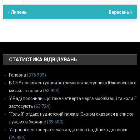
« Липень
Вересень »
СТАТИСТИКА ВІДВІДУВАНЬ
Головна
(376 989)
В СБУ прокоментували затримання заступника Южненського
міського голови
(68 924)
У Раді пояснили, що таке четверта черга мобілізації та коли її
застосують
(63 724)
“Голый” отдых: нудистский пляж в Южном оказался в списке
лучших в Украине
(39 503)
У травні пенсіонерів чекає додаткова надбавка до пенсії
(29 934)