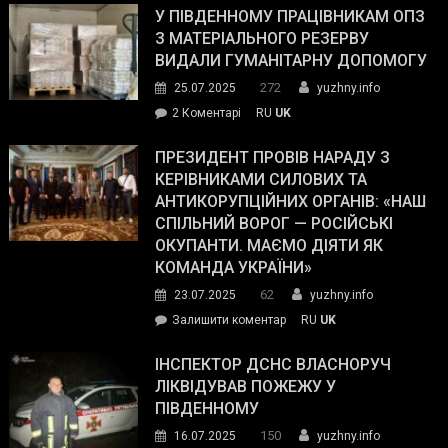
завойовує
У ПІВДЕННОМУ ПРАЦІВНИКАМ ОПЗ
симпатії
З МАТЕРІАЛЬНОГО РЕЗЕРВУ
виборців
ВИДАЛИ ГУМАНІТАРНУ ДОПОМОГУ
Трампа
272
25.07.2025
yuzhny.info
–
до
2 Коментарі
RU
UK
The
У
Wall
Південному
ПРЕЗИДЕНТ ПРОВІВ НАРАДУ З
Street
працівникам
КЕРІВНИКАМИ СИЛОВИХ ТА
Journal.
ОПЗ
АНТИКОРУПЦІЙНИХ ОРГАНІВ: «НАШ
з
СПІЛЬНИЙ ВОРОГ — РОСІЙСЬКІ
матеріального
ОКУПАНТИ. МАЄМО ДІЯТИ ЯК
резерву
КОМАНДА УКРАЇНИ»
видали
62
23.07.2025
yuzhny.info
гуманітарну
on
Залишити коментар
RU
UK
допомогу
Президент
провів
ІНСПЕКТОР ДСНС ВЛАСНОРУЧ
нараду
ЛІКВІДУВАВ ПОЖЕЖУ У
з
ПІВДЕННОМУ
керівниками
150
16.07.2025
yuzhny.info
силових