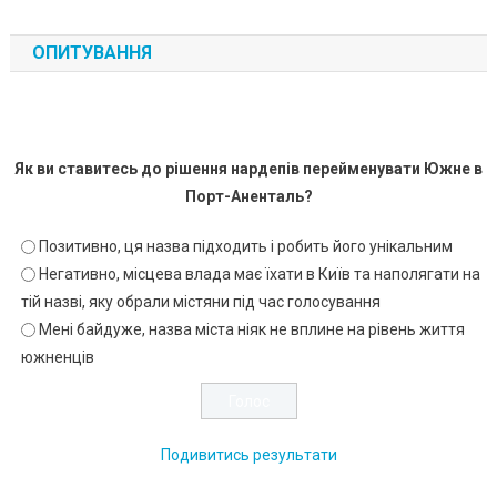
ОПИТУВАННЯ
Як ви ставитесь до рішення нардепів перейменувати Южне в
Порт-Аненталь?
Позитивно, ця назва підходить і робить його унікальним
Негативно, місцева влада має їхати в Київ та наполягати на
тій назві, яку обрали містяни під час голосування
Мені байдуже, назва міста ніяк не вплине на рівень життя
южненців
Подивитись результати