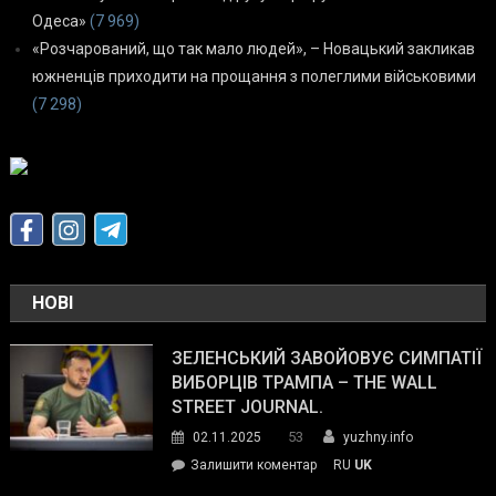
Одеса»
(7 969)
«Розчарований, що так мало людей», – Новацький закликав
южненців приходити на прощання з полеглими військовими
(7 298)
НОВІ
ЗЕЛЕНСЬКИЙ ЗАВОЙОВУЄ СИМПАТІЇ
ВИБОРЦІВ ТРАМПА – THE WALL
STREET JOURNAL.
53
02.11.2025
yuzhny.info
on
Залишити коментар
RU
UK
Зеленський