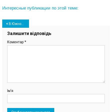
Интересные публикации по этой теме:
Навігація
В Южном отметили новый государственный праздник – День единения (видео, фото)
записів
Залишити відповідь
Коментар
*
Ім'я