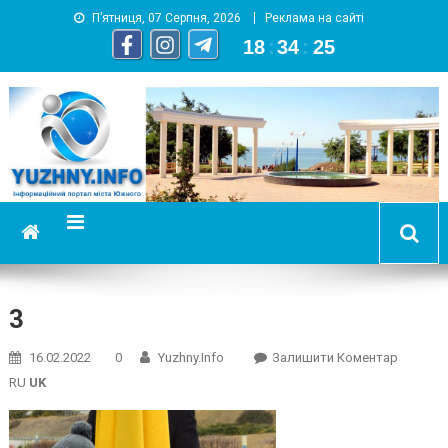
П’ятниця, 07 Серпня, 2026
Реклама на сайті
18
:
34
:
26
YUZHNY.INFO
информационный портал города Южный
3
On
16.02.2022
0
Yuzhny.info
Залишити Коментар
3
RU
UK