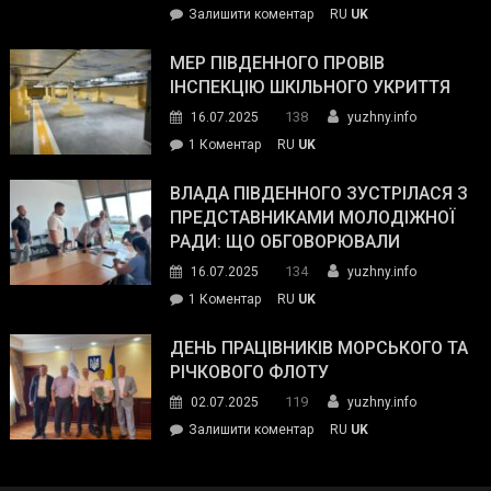
on
Залишити коментар
RU
UK
та
Інспектор
антикорупційних
ДСНС
МЕР ПІВДЕННОГО ПРОВІВ
органів:
власноруч
ІНСПЕКЦІЮ ШКІЛЬНОГО УКРИТТЯ
«Наш
ліквідував
спільний
138
16.07.2025
yuzhny.info
пожежу
ворог
до
1 Коментар
RU
UK
у
—
Мер
Південному
російські
Південного
ВЛАДА ПІВДЕННОГО ЗУСТРІЛАСЯ З
окупанти.
провів
ПРЕДСТАВНИКАМИ МОЛОДІЖНОЇ
Маємо
інспекцію
РАДИ: ЩО ОБГОВОРЮВАЛИ
діяти
шкільного
134
16.07.2025
yuzhny.info
як
укриття
команда
до
1 Коментар
RU
UK
України»
Влада
Південного
ДЕНЬ ПРАЦІВНИКІВ МОРСЬКОГО ТА
зустрілася
РІЧКОВОГО ФЛОТУ
з
119
02.07.2025
yuzhny.info
представниками
on
Залишити коментар
RU
UK
молодіжної
День
ради:
працівників
що