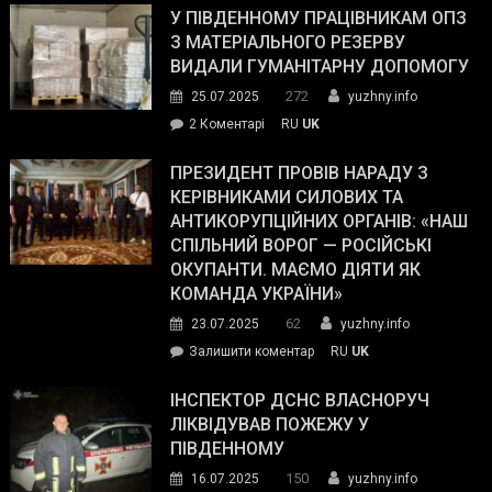
завойовує
У ПІВДЕННОМУ ПРАЦІВНИКАМ ОПЗ
симпатії
З МАТЕРІАЛЬНОГО РЕЗЕРВУ
виборців
ВИДАЛИ ГУМАНІТАРНУ ДОПОМОГУ
Трампа
272
25.07.2025
yuzhny.info
–
до
2 Коментарі
RU
UK
The
У
Wall
Південному
ПРЕЗИДЕНТ ПРОВІВ НАРАДУ З
Street
працівникам
КЕРІВНИКАМИ СИЛОВИХ ТА
Journal.
ОПЗ
АНТИКОРУПЦІЙНИХ ОРГАНІВ: «НАШ
з
СПІЛЬНИЙ ВОРОГ — РОСІЙСЬКІ
матеріального
ОКУПАНТИ. МАЄМО ДІЯТИ ЯК
резерву
КОМАНДА УКРАЇНИ»
видали
62
23.07.2025
yuzhny.info
гуманітарну
on
Залишити коментар
RU
UK
допомогу
Президент
провів
ІНСПЕКТОР ДСНС ВЛАСНОРУЧ
нараду
ЛІКВІДУВАВ ПОЖЕЖУ У
з
ПІВДЕННОМУ
керівниками
150
16.07.2025
yuzhny.info
силових