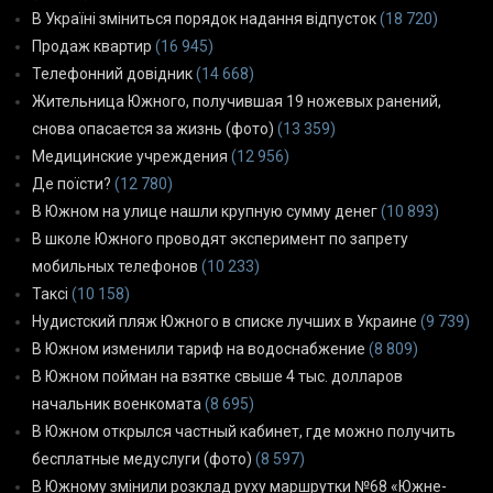
В Україні зміниться порядок надання відпусток
(18 720)
Продаж квартир
(16 945)
Телефонний довідник
(14 668)
Жительница Южного, получившая 19 ножевых ранений,
снова опасается за жизнь (фото)
(13 359)
Медицинские учреждения
(12 956)
Де поїсти?
(12 780)
В Южном на улице нашли крупную сумму денег
(10 893)
В школе Южного проводят эксперимент по запрету
мобильных телефонов
(10 233)
Таксі
(10 158)
Нудистский пляж Южного в списке лучших в Украине
(9 739)
В Южном изменили тариф на водоснабжение
(8 809)
В Южном пойман на взятке свыше 4 тыс. долларов
начальник военкомата
(8 695)
В Южном открылся частный кабинет, где можно получить
бесплатные медуслуги (фото)
(8 597)
В Южному змінили розклад руху маршрутки №68 «Южне-