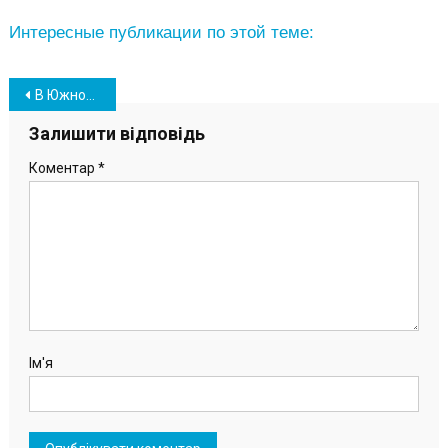
Интересные публикации по этой теме:
Навігація
В Южном отметили День местного самоуправления (видео, фото)
записів
Залишити відповідь
Коментар
*
Ім'я