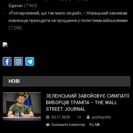
Одеса»
(7 969)
«Розчарований, що так мало людей», – Новацький закликав
южненців приходити на прощання з полеглими військовими
(7 298)
НОВІ
ЗЕЛЕНСЬКИЙ ЗАВОЙОВУЄ СИМПАТІЇ
ВИБОРЦІВ ТРАМПА – THE WALL
STREET JOURNAL.
53
02.11.2025
yuzhny.info
on
Залишити коментар
RU
UK
Зеленський