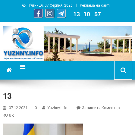
П’ятниця, 07 Серпня, 2026
Реклама на сайті
13
:
10
:
57
YUZHNY.INFO
информационный портал города Южный
13
On
07.12.2021
0
Yuzhny.info
Залишити Коментар
13
RU
UK