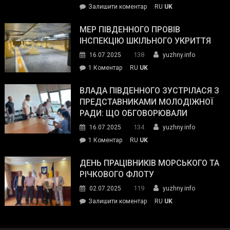
on
Залишити коментар
RU
UK
та
Інспектор
антикорупційних
ДСНС
МЕР ПІВДЕННОГО ПРОВІВ
органів:
власноруч
ІНСПЕКЦІЮ ШКІЛЬНОГО УКРИТТЯ
«Наш
ліквідував
спільний
138
16.07.2025
yuzhny.info
пожежу
ворог
до
1 Коментар
RU
UK
у
—
Мер
Південному
російські
Південного
ВЛАДА ПІВДЕННОГО ЗУСТРІЛАСЯ З
окупанти.
провів
ПРЕДСТАВНИКАМИ МОЛОДІЖНОЇ
Маємо
інспекцію
РАДИ: ЩО ОБГОВОРЮВАЛИ
діяти
шкільного
134
16.07.2025
yuzhny.info
як
укриття
команда
до
1 Коментар
RU
UK
України»
Влада
Південного
ДЕНЬ ПРАЦІВНИКІВ МОРСЬКОГО ТА
зустрілася
РІЧКОВОГО ФЛОТУ
з
119
02.07.2025
yuzhny.info
представниками
on
Залишити коментар
RU
UK
молодіжної
День
ради:
працівників
що