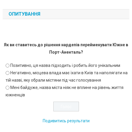
ОПИТУВАННЯ
Як ви ставитесь до рішення нардепів перейменувати Южне в
Порт-Аненталь?
Позитивно, ця назва підходить і робить його унікальним
Негативно, місцева влада має їхати в Київ та наполягати на
тій назві, яку обрали містяни під час голосування
Мені байдуже, назва міста ніяк не вплине на рівень життя
южненців
Подивитись результати