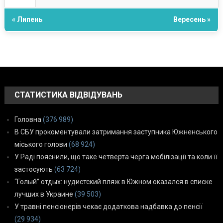
« Липень
Вересень »
СТАТИСТИКА ВІДВІДУВАНЬ
Головна
(376 989)
В СБУ прокоментували затримання заступника Южненського
міського голови
(68 924)
У Раді пояснили, що таке четверта черга мобілізації та коли її
застосують
(63 724)
“Голый” отдых: нудистский пляж в Южном оказался в списке
лучших в Украине
(39 503)
У травні пенсіонерів чекає додаткова надбавка до пенсії
(29 934)