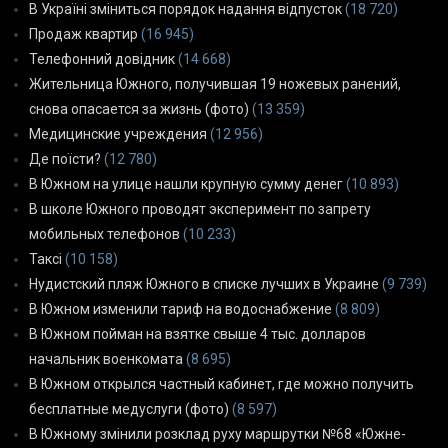
В Україні зміниться порядок надання відпусток
(18 720)
Продаж квартир
(16 945)
Телефонний довідник
(14 668)
Жительница Южного, получившая 19 ножевых ранений,
снова опасается за жизнь (фото)
(13 359)
Медицинские учреждения
(12 956)
Де поїсти?
(12 780)
В Южном на улице нашли крупную сумму денег
(10 893)
В школе Южного проводят эксперимент по запрету
мобильных телефонов
(10 233)
Таксі
(10 158)
Нудистский пляж Южного в списке лучших в Украине
(9 739)
В Южном изменили тариф на водоснабжение
(8 809)
В Южном пойман на взятке свыше 4 тыс. долларов
начальник военкомата
(8 695)
В Южном открылся частный кабинет, где можно получить
бесплатные медуслуги (фото)
(8 597)
В Южному змінили розклад руху маршрутки №68 «Южне-