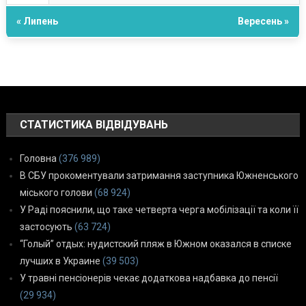
« Липень
Вересень »
СТАТИСТИКА ВІДВІДУВАНЬ
Головна
(376 989)
В СБУ прокоментували затримання заступника Южненського
міського голови
(68 924)
У Раді пояснили, що таке четверта черга мобілізації та коли її
застосують
(63 724)
“Голый” отдых: нудистский пляж в Южном оказался в списке
лучших в Украине
(39 503)
У травні пенсіонерів чекає додаткова надбавка до пенсії
(29 934)