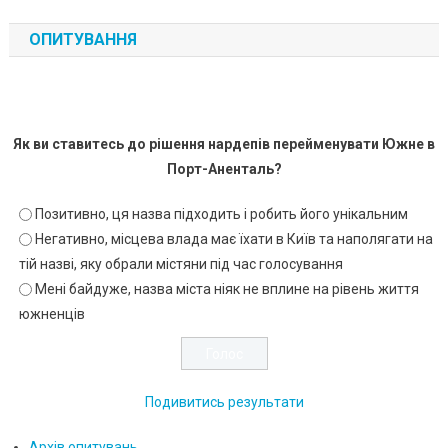
ОПИТУВАННЯ
Як ви ставитесь до рішення нардепів перейменувати Южне в
Порт-Аненталь?
Позитивно, ця назва підходить і робить його унікальним
Негативно, місцева влада має їхати в Київ та наполягати на
тій назві, яку обрали містяни під час голосування
Мені байдуже, назва міста ніяк не вплине на рівень життя
южненців
Подивитись результати
Архів опитувань