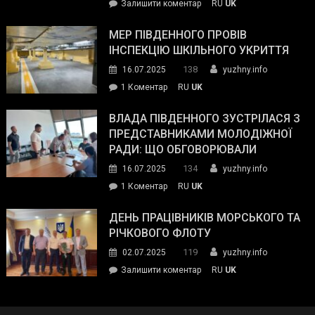
on
Залишити коментар
RU
UK
та
Інспектор
антикорупційних
ДСНС
МЕР ПІВДЕННОГО ПРОВІВ
органів:
власноруч
ІНСПЕКЦІЮ ШКІЛЬНОГО УКРИТТЯ
«Наш
ліквідував
спільний
138
16.07.2025
yuzhny.info
пожежу
ворог
до
1 Коментар
RU
UK
у
—
Мер
Південному
російські
Південного
ВЛАДА ПІВДЕННОГО ЗУСТРІЛАСЯ З
окупанти.
провів
ПРЕДСТАВНИКАМИ МОЛОДІЖНОЇ
Маємо
інспекцію
РАДИ: ЩО ОБГОВОРЮВАЛИ
діяти
шкільного
134
16.07.2025
yuzhny.info
як
укриття
команда
до
1 Коментар
RU
UK
України»
Влада
Південного
ДЕНЬ ПРАЦІВНИКІВ МОРСЬКОГО ТА
зустрілася
РІЧКОВОГО ФЛОТУ
з
119
02.07.2025
yuzhny.info
представниками
on
Залишити коментар
RU
UK
молодіжної
День
ради:
працівників
що
морського