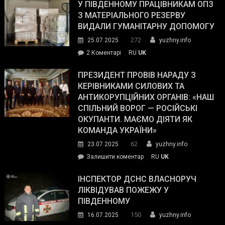
завойовує
У ПІВДЕННОМУ ПРАЦІВНИКАМ ОПЗ
симпатії
З МАТЕРІАЛЬНОГО РЕЗЕРВУ
виборців
ВИДАЛИ ГУМАНІТАРНУ ДОПОМОГУ
Трампа
272
25.07.2025
yuzhny.info
–
до
2 Коментарі
RU
UK
The
У
Wall
Південному
ПРЕЗИДЕНТ ПРОВІВ НАРАДУ З
Street
працівникам
КЕРІВНИКАМИ СИЛОВИХ ТА
Journal.
ОПЗ
АНТИКОРУПЦІЙНИХ ОРГАНІВ: «НАШ
з
СПІЛЬНИЙ ВОРОГ — РОСІЙСЬКІ
матеріального
ОКУПАНТИ. МАЄМО ДІЯТИ ЯК
резерву
КОМАНДА УКРАЇНИ»
видали
62
23.07.2025
yuzhny.info
гуманітарну
on
Залишити коментар
RU
UK
допомогу
Президент
провів
ІНСПЕКТОР ДСНС ВЛАСНОРУЧ
нараду
ЛІКВІДУВАВ ПОЖЕЖУ У
з
ПІВДЕННОМУ
керівниками
150
16.07.2025
yuzhny.info
силових