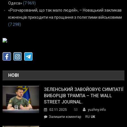
Одеса»
(7 969)
«Розчарований, що так мало людей», – Новацький закликав
южненців приходити на прощання з полеглими військовими
(7 298)
НОВІ
ЗЕЛЕНСЬКИЙ ЗАВОЙОВУЄ СИМПАТІЇ
ВИБОРЦІВ ТРАМПА – THE WALL
STREET JOURNAL.
53
02.11.2025
yuzhny.info
on
Залишити коментар
RU
UK
Зеленський