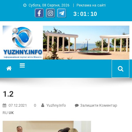
Субота, 08 Серпня, 2026
Реклама на сайті
3
:
01
:
10
YUZHNY.INFO
информационный портал города Южный
1.2
On
07.12.2021
0
Yuzhny.info
Залишити Коментар
1.2
RU
UK