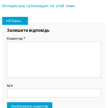
Интересные публикации по этой теме:
Навігація
В Южном отметили День местного самоуправления (видео, фото)
записів
Залишити відповідь
Коментар
*
Ім'я